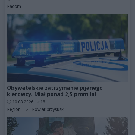
Kategorie artykułu:
Radom
Obywatelskie zatrzymanie pijanego
kierowcy. Miał ponad 2,5 promila!
Data dodania artykułu:
10.08.2026 14:18
Kategorie artykułu:
Region
Powiat przysuski