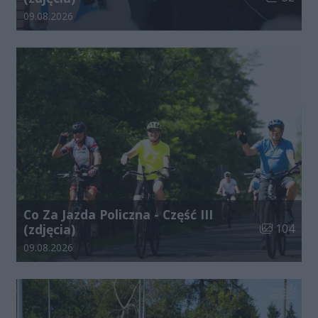
Data dodania galerii:
09.08.2026
Co Za Jazda Policzna - Część III
Liczba zdjęć
(zdjęcia)
104
Data dodania galerii:
09.08.2026