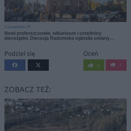
Podziel się
Oceń
0
7
ZOBACZ TEŻ: