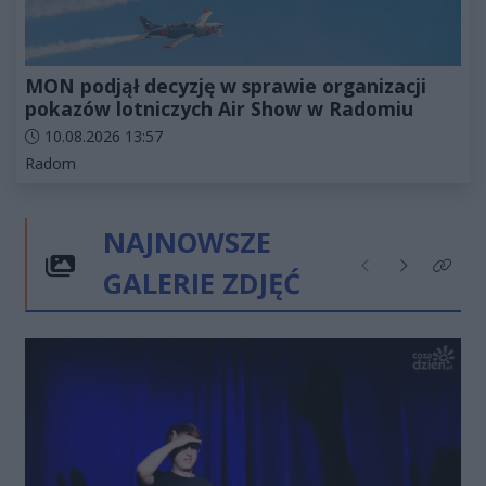
MON podjął decyzję w sprawie organizacji
pokazów lotniczych Air Show w Radomiu
Data dodania artykułu:
10.08.2026 13:57
Kategorie artykułu:
Radom
NAJNOWSZE
GALERIE ZDJĘĆ
Poprzednie
Następne
Kliknij