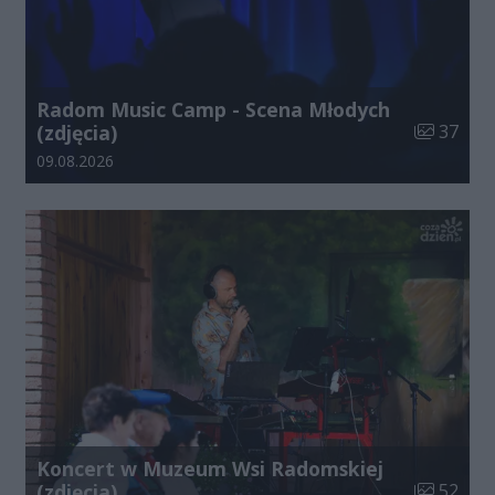
Radom Music Camp - Scena Młodych
Liczba zdj
(zdjęcia)
37
Data dodania galerii:
09.08.2026
Koncert w Muzeum Wsi Radomskiej
Liczba zdj
(zdjęcia)
52