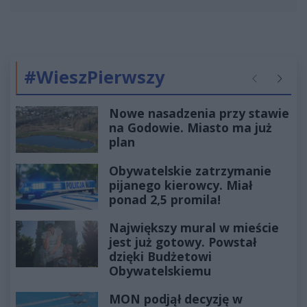
#WieszPierwszy
Poprzednie
Następ
Nowe nasadzenia przy stawie
na Godowie. Miasto ma już
plan
Obywatelskie zatrzymanie
pijanego kierowcy. Miał
ponad 2,5 promila!
Największy mural w mieście
jest już gotowy. Powstał
dzięki Budżetowi
Obywatelskiemu
MON podjął decyzję w