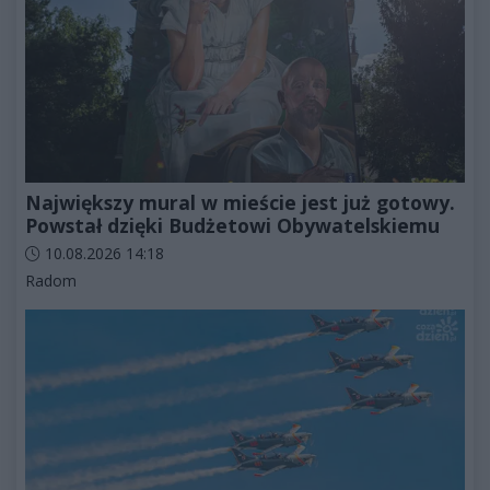
Największy mural w mieście jest już gotowy.
Powstał dzięki Budżetowi Obywatelskiemu
Data dodania artykułu:
10.08.2026 14:18
Kategorie artykułu:
Radom