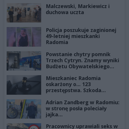
Historia mrozi krew w żyłach
Malczewski, Markiewicz i
duchowa uczta
Policja poszukuje zaginionej
49-letniej mieszkanki
Radomia
Powstanie chytry pomnik
Trzech Cytryn. Znamy wyniki
Budżetu Obywatelskiego
2027
Mieszkaniec Radomia
oskarżony o... 123
przestępstwa. Szkoda
wyceniona na ponad milion
Adrian Zandberg w Radomiu:
złotych
w stronę posła poleciały
jajka…
Pracownicy uprawiali seks w