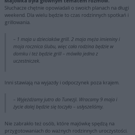
Majówka była głównym tematem rozmów.
Słuchacze chętnie opowiadali o swoich planach na długi
weekend. Dla wielu będzie to czas rodzinnych spotkań i
grillowania.
– 1 maja u dzieciaków grill. 2 maja męża imieniny i
moja rocznica ślubu, więc cała rodzina będzie w
domku i też będzie grill – mówiła jedna z
uczestniczek.
Inni stawiają na wyjazdy i odpoczynek poza krajem.
– Wyjeżdżamy jutro do Tunezji. Wracamy 9 maja i
życie dalej będzie się toczyło – usłyszeliśmy.
Nie zabrakło też osób, które majówkę spędzą na
przygotowaniach do ważnych rodzinnych uroczystości.