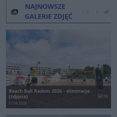
NAJNOWSZE
GALERIE ZDJĘĆ
Poprzednie
Następne
Kliknij
Beach Ball Radom 2026 - eliminacje
Liczba zdj
(zdjęcia)
60
Data dodania galerii:
07.08.2026