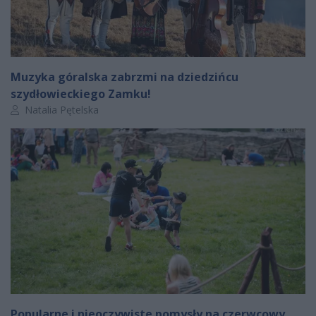
Muzyka góralska zabrzmi na dziedzińcu
szydłowieckiego Zamku!
Autor artykułu:
Natalia Pętelska
Popularne i nieoczywiste pomysły na czerwcowy