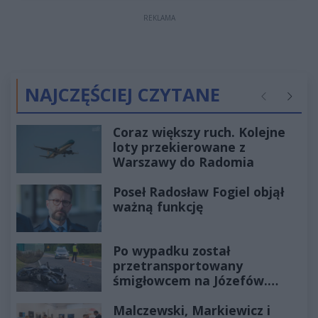
REKLAMA
NAJCZĘŚCIEJ CZYTANE
Poprzednie
Następ
Coraz większy ruch. Kolejne
loty przekierowane z
Warszawy do Radomia
Poseł Radosław Fogiel objął
ważną funkcję
Po wypadku został
przetransportowany
śmigłowcem na Józefów.
Historia mrozi krew w żyłach
Malczewski, Markiewicz i