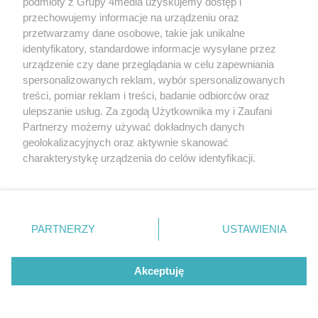
Pielgrzymka na Jasną Górę (zdjęcia)
148
podmioty z Grupy 4media uzyskujemy dostęp i
przechowujemy informacje na urządzeniu oraz
Data dodania galerii:
06.08.2026
przetwarzamy dane osobowe, takie jak unikalne
identyfikatory, standardowe informacje wysyłane przez
urządzenie czy dane przeglądania w celu zapewniania
spersonalizowanych reklam, wybór spersonalizowanych
REKLAMA
treści, pomiar reklam i treści, badanie odbiorców oraz
ulepszanie usług. Za zgodą Użytkownika my i Zaufani
Partnerzy możemy używać dokładnych danych
geolokalizacyjnych oraz aktywnie skanować
charakterystykę urządzenia do celów identyfikacji.
Ponieważ cenimy Twoją prywatność, prosimy o zgodę na
korzystanie z tych technologii poprzez kliknięcie
„Akceptuję”. Zgoda jest dobrowolna i zawsze możesz ją
zmienić/wycofać klikając przycisk ustawień prywatności
PARTNERZY
USTAWIENIA
znajdujący się w lewym dolnym rogu strony
. Niektóre
Redakcja
Reklama
Prywatność
Praca Łódź
rodzaje przetwarzania danych nie wymagają zgody
the:protocol
użytkownika, ale masz prawo sprzeciwić się takiemu
Akceptuję
przetwarzaniu. Preferencje będą miały zastosowania tylko
na tej witrynie.