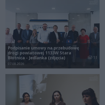
Podpisanie umowy na przebudowę
drogi powiatowej 1133W Stara
Liczba zdj
Błotnica - Jedlanka (zdjęcia)
11
Data dodania galerii:
07.08.2026