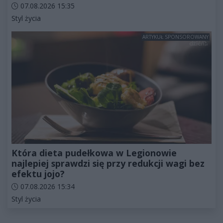
Data dodania artykułu:
07.08.2026 15:35
Kategorie artykułu:
Styl życia
ARTYKUŁ SPONSOROWANY
Która dieta pudełkowa w Legionowie
najlepiej sprawdzi się przy redukcji wagi bez
efektu jojo?
Data dodania artykułu:
07.08.2026 15:34
Kategorie artykułu:
Styl życia