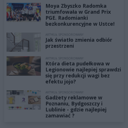
Moya Zbyszko Radomka
triumfowała w Grand Prix
PGE. Radomianki
bezkonkurencyjne w Ustce!
ARTYKUŁ SPONSOROWANY
Jak światło zmienia odbiór
przestrzeni
ARTYKUŁ SPONSOROWANY
Która dieta pudełkowa w
Legionowie najlepiej sprawdzi
się przy redukcji wagi bez
efektu jojo?
ARTYKUŁ SPONSOROWANY
Gadżety reklamowe w
Poznaniu, Bydgoszczy i
Lublinie - gdzie najlepiej
zamawiać ?