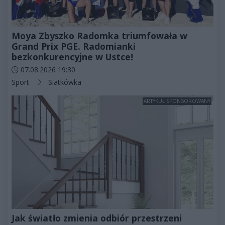
Moya Zbyszko Radomka triumfowała w
Grand Prix PGE. Radomianki
bezkonkurencyjne w Ustce!
Data dodania artykułu:
07.08.2026 19:30
Kategorie artykułu:
Sport
Siatkówka
ARTYKUŁ SPONSOROWANY
Jak światło zmienia odbiór przestrzeni