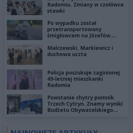
Radomiu. Zmiany w czołówce
stawki
Po wypadku został
przetransportowany
śmigłowcem na Józefów.
Historia mrozi krew w żyłach
Malczewski, Markiewicz i
duchowa uczta
Policja poszukuje zaginionej
49-letniej mieszkanki
Radomia
Powstanie chytry pomnik
Trzech Cytryn. Znamy wyniki
Budżetu Obywatelskiego
2027
NAJNOWSZE ARTYKUŁY