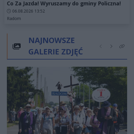
Co Za Jazda! Wyruszamy do gminy Policzna!
Data dodania artykułu:
06.08.2026 13:52
Kategorie artykułu:
Radom
NAJNOWSZE
GALERIE ZDJĘĆ
Poprzednie
Następne
Kliknij