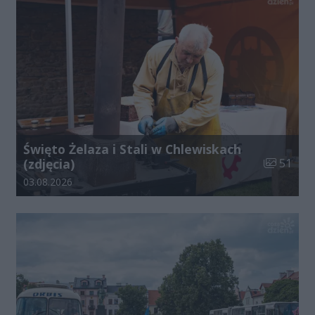
Święto Żelaza i Stali w Chlewiskach
Liczba zdj
(zdjęcia)
51
Data dodania galerii:
03.08.2026