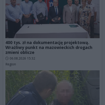
400 tys. zł na dokumentację projektową.
Wrażliwy punkt na mazowieckich drogach
zmieni oblicze
Data dodania artykułu:
06.08.2026 15:32
Kategorie artykułu:
Region