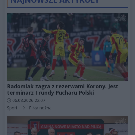
Radomiak zagra z rezerwami Korony. Jest
terminarz I rundy Pucharu Polski
Data dodania artykułu:
06.08.2026 22:07
Kategorie artykułu:
Sport
Piłka nożna