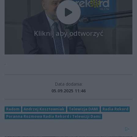
Kliknij aby odtworzyć
.
Data dodania:
05.09.2025 11:46
Radom
Andrzej Kosztowniak
Telewizja DAMI
Radia Rekord
Poranna Rozmowa Radia Rekord i Telewizji Dami