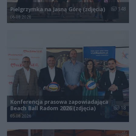
Liczba zdjęć
Pielgrzymka na Jasną Górę (zdjęcia)
148
Data dodania galerii:
06.08.2026
Konferencja prasowa zapowiadająca
Liczba zdj
Beach Ball Radom 2026 (zdjęcia)
18
Data dodania galerii:
05.08.2026