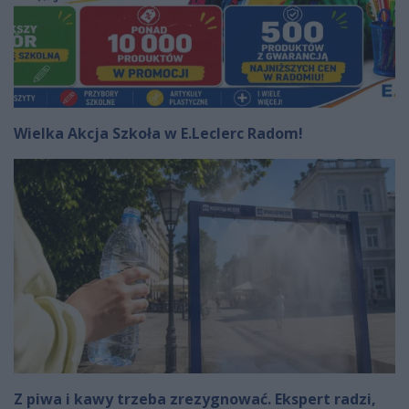
Wielka Akcja Szkoła w E.Leclerc Radom!
Z piwa i kawy trzeba zrezygnować. Ekspert radzi,