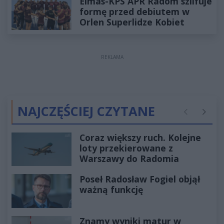
Elmas-KPS APR Radom szlifuje
formę przed debiutem w
Orlen Superlidze Kobiet
REKLAMA
NAJCZĘŚCIEJ CZYTANE
Poprzednie
Następ
Coraz większy ruch. Kolejne
loty przekierowane z
Warszawy do Radomia
Poseł Radosław Fogiel objął
ważną funkcję
Znamy wyniki matur w