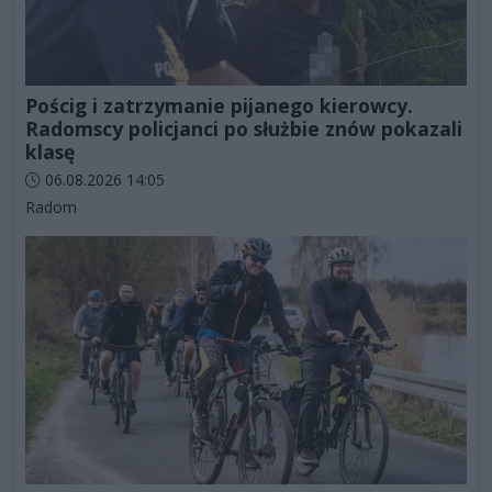
Pościg i zatrzymanie pijanego kierowcy.
Radomscy policjanci po służbie znów pokazali
klasę
Data dodania artykułu:
06.08.2026 14:05
Kategorie artykułu:
Radom