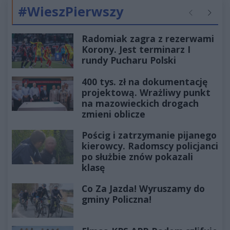
#WieszPierwszy
Poprzednie
Następ
Radomiak zagra z rezerwami
Korony. Jest terminarz I
rundy Pucharu Polski
400 tys. zł na dokumentację
projektową. Wrażliwy punkt
na mazowieckich drogach
zmieni oblicze
Pościg i zatrzymanie pijanego
kierowcy. Radomscy policjanci
po służbie znów pokazali
klasę
Co Za Jazda! Wyruszamy do
gminy Policzna!