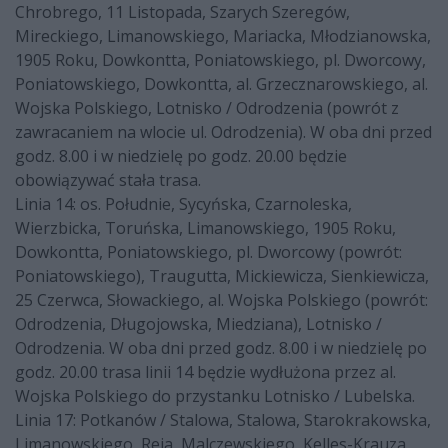
Chrobrego, 11 Listopada, Szarych Szeregów,
Mireckiego, Limanowskiego, Mariacka, Młodzianowska,
1905 Roku, Dowkontta, Poniatowskiego, pl. Dworcowy,
Poniatowskiego, Dowkontta, al. Grzecznarowskiego, al.
Wojska Polskiego, Lotnisko / Odrodzenia (powrót z
zawracaniem na wlocie ul. Odrodzenia). W oba dni przed
godz. 8.00 i w niedzielę po godz. 20.00 będzie
obowiązywać stała trasa.
Linia 14: os. Południe, Sycyńska, Czarnoleska,
Wierzbicka, Toruńska, Limanowskiego, 1905 Roku,
Dowkontta, Poniatowskiego, pl. Dworcowy (powrót:
Poniatowskiego), Traugutta, Mickiewicza, Sienkiewicza,
25 Czerwca, Słowackiego, al. Wojska Polskiego (powrót:
Odrodzenia, Długojowska, Miedziana), Lotnisko /
Odrodzenia. W oba dni przed godz. 8.00 i w niedzielę po
godz. 20.00 trasa linii 14 będzie wydłużona przez al.
Wojska Polskiego do przystanku Lotnisko / Lubelska.
Linia 17: Potkanów / Stalowa, Stalowa, Starokrakowska,
Limanowskiego, Reja, Malczewskiego, Kelles-Krauza,