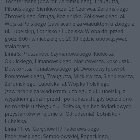
Tochtermana (powrót: Żeromskiego), Traugutta,
Piłsudskiego, Sienkiewicza, 25 Czerwca, Żeromskiego,
Zbrowskiego, Struga, Kozienicka, Żółkiewskiego, al.
Wojska Polskiego (zawracanie za wiaduktem u zbiegu z
ul. Lubelską), Lotnisko / Lubelska. W oba dni przed
godz. 8.00 i w niedzielę po 20.00 będzie obowiązywać
stała trasa.
Linia 5: Pruszaków, Szymanowskiego, Kielecka,
Okulickiego, Limanowskiego, Narutowicza, Kościuszki,
Dowkontta, Poniatowskiego, pl. Dworcowy (powrót:
Poniatowskiego), Traugutta, Mickiewicza, Sienkiewicza,
Żeromskiego, Lubelska, al. Wojska Polskiego
(zawracanie za wiaduktem u zbiegu z ul. Lubelską, z
wyjątkiem godzin przed i po pokazach, gdy będzie ono
na rondzie u zbiegu z ul. Sołtyka, ale bez dodatkowych
przystanków w rejonie ul. Odrodzenia), Lotnisko /
Lubelska.
Linia 11: os. Gołębiów II / Paderewskiego,
Paderewskiego, Sempołowskiej, Rapackiego,