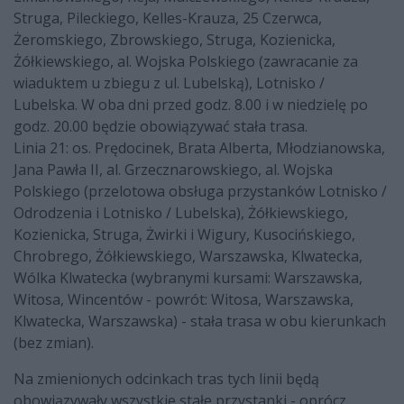
Struga, Pileckiego, Kelles-Krauza, 25 Czerwca,
Żeromskiego, Zbrowskiego, Struga, Kozienicka,
Żółkiewskiego, al. Wojska Polskiego (zawracanie za
wiaduktem u zbiegu z ul. Lubelską), Lotnisko /
Lubelska. W oba dni przed godz. 8.00 i w niedzielę po
godz. 20.00 będzie obowiązywać stała trasa.
Linia 21: os. Prędocinek, Brata Alberta, Młodzianowska,
Jana Pawła II, al. Grzecznarowskiego, al. Wojska
Polskiego (przelotowa obsługa przystanków Lotnisko /
Odrodzenia i Lotnisko / Lubelska), Żółkiewskiego,
Kozienicka, Struga, Żwirki i Wigury, Kusocińskiego,
Chrobrego, Żółkiewskiego, Warszawska, Klwatecka,
Wólka Klwatecka (wybranymi kursami: Warszawska,
Witosa, Wincentów - powrót: Witosa, Warszawska,
Klwatecka, Warszawska) - stała trasa w obu kierunkach
(bez zmian).
Na zmienionych odcinkach tras tych linii będą
obowiązywały wszystkie stałe przystanki - oprócz