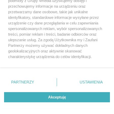
podmioty z Grupy 4media uzyskujemy dostęp i
przechowujemy informacje na urządzeniu oraz
przetwarzamy dane osobowe, takie jak unikalne
identyfikatory, standardowe informacje wysyłane przez
urządzenie czy dane przeglądania w celu zapewniania
spersonalizowanych reklam, wybór spersonalizowanych
treści, pomiar reklam i treści, badanie odbiorców oraz
TYLKO U NAS!
ulepszanie usług. Za zgodą Użytkownika my i Zaufani
Śledztwo umorzone. Bąkiewicz oczyszczony z
Partnerzy możemy używać dokładnych danych
geolokalizacyjnych oraz aktywnie skanować
zarzutów. Polityk komentuje decyzję prokuratury
charakterystykę urządzenia do celów identyfikacji.
Autor artykułu:
Patryk Chruślak
Ponieważ cenimy Twoją prywatność, prosimy o zgodę na
korzystanie z tych technologii poprzez kliknięcie
„Akceptuję”. Zgoda jest dobrowolna i zawsze możesz ją
zmienić/wycofać klikając przycisk ustawień prywatności
PARTNERZY
USTAWIENIA
znajdujący się w lewym dolnym rogu strony
. Niektóre
rodzaje przetwarzania danych nie wymagają zgody
użytkownika, ale masz prawo sprzeciwić się takiemu
Akceptuję
przetwarzaniu. Preferencje będą miały zastosowania tylko
na tej witrynie.