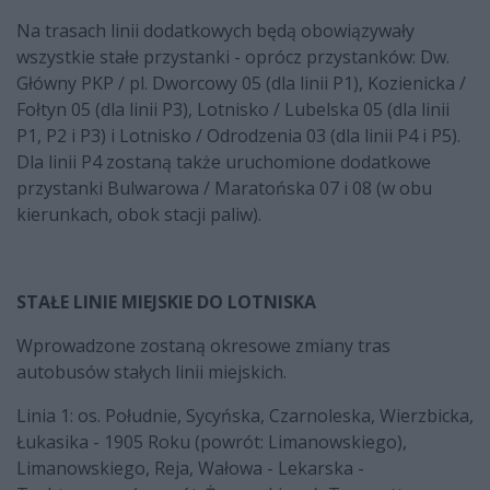
Na trasach linii dodatkowych będą obowiązywały
wszystkie stałe przystanki - oprócz przystanków: Dw.
Główny PKP / pl. Dworcowy 05 (dla linii P1), Kozienicka /
Fołtyn 05 (dla linii P3), Lotnisko / Lubelska 05 (dla linii
P1, P2 i P3) i Lotnisko / Odrodzenia 03 (dla linii P4 i P5).
Dla linii P4 zostaną także uruchomione dodatkowe
przystanki Bulwarowa / Maratońska 07 i 08 (w obu
kierunkach, obok stacji paliw).
STAŁE LINIE MIEJSKIE DO LOTNISKA
Wprowadzone zostaną okresowe zmiany tras
autobusów stałych linii miejskich.
Linia 1: os. Południe, Sycyńska, Czarnoleska, Wierzbicka,
Łukasika - 1905 Roku (powrót: Limanowskiego),
Limanowskiego, Reja, Wałowa - Lekarska -