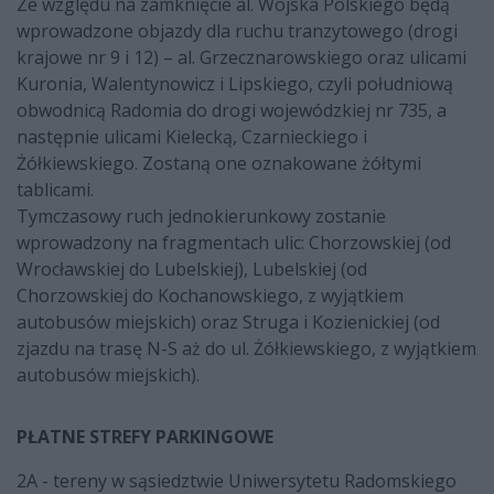
Ze względu na zamknięcie al. Wojska Polskiego będą
wprowadzone objazdy dla ruchu tranzytowego (drogi
krajowe nr 9 i 12) – al. Grzecznarowskiego oraz ulicami
Kuronia, Walentynowicz i Lipskiego, czyli południową
obwodnicą Radomia do drogi wojewódzkiej nr 735, a
następnie ulicami Kielecką, Czarnieckiego i
Żółkiewskiego. Zostaną one oznakowane żółtymi
tablicami.
Tymczasowy ruch jednokierunkowy zostanie
wprowadzony na fragmentach ulic: Chorzowskiej (od
Wrocławskiej do Lubelskiej), Lubelskiej (od
Chorzowskiej do Kochanowskiego, z wyjątkiem
autobusów miejskich) oraz Struga i Kozienickiej (od
zjazdu na trasę N-S aż do ul. Żółkiewskiego, z wyjątkiem
autobusów miejskich).
PŁATNE STREFY PARKINGOWE
2A - tereny w sąsiedztwie Uniwersytetu Radomskiego