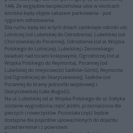
144). Ze względów bezpieczeństwa ulice w okolicach
lotniska będą objęte zakazem parkowania - pod
rygorem odholowania.
Dla ruchu będą też w tych dniach zamknięte odcinki ulic:
Lotniczej (od Lubelskiej do Odrodzenia), Lubelskiej (od
Chorzowskiej do Porannej), Odrodzenia (od al. Wojska
Polskiego do Lotniczej), Lubelskiej i Żeromskiego
(wiadukt nad torami kolejowymi), Ogrodniczej (od al.
Wojska Polskiego do Reymonta), Porannej (od
Lubelskiej do miejscowości Sadków-Górki), Reymonta
(od Ogrodniczej do Skaryszewskiej), Sadków (od
Porannej do bramy jednostki wojskowej) i
Skaryszewskiej (cała długość).
Na ul. Lubelskiej od al. Wojska Polskiego do ul. Sołtyka
zostanie wygrodzona część jezdni, przeznaczona dla
pieszych i rowerzystów. Pozostała część będzie
dostępna dla pojazdów upoważnionych do dojazdu
przed terminal i z powrotem.