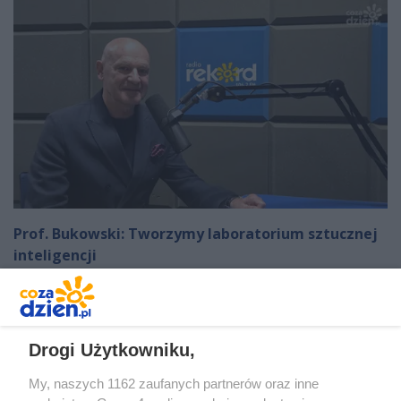
Prof. Bukowski: Tworzymy laboratorium sztucznej
inteligencji
Autor artykułu:
RED/KD
Drogi Użytkowniku,
My, naszych 1162 zaufanych partnerów oraz inne