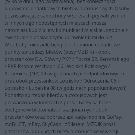
(tylko w dniu jego wystawienia), bez konieczności
kupowania dodatkowych biletów autobusowych. Osoby
pozostawiające samochody w strefach prywatnych lub
w innych ogólnodostępnych miejscach muszą
natomiast kupić bilety komunikacji miejskiej, zgodnie z
ewentualnie posiadanymi uprawnieniami do ulg.
W sobotę i niedzielę będą uruchomione dodatkowe
punkty sprzedaży biletów (busy MZDiK) - obok
przystanków Dw. Główny PKP / Poczta 02, Żeromskiego
/ PKP Radom Wschodni 06 i Wojska Polskiego /
Kozienicka (NŻ) 09 (w godzinach przedpołudniowych)
oraz obok przystanków Lotnisko / Odrodzenia 06 i
Lotnisko / Lubelska 08 (w godzinach popołudniowych).
Ponadto sprzedaż biletów autobusowych jest
prowadzona w kioskach z prasą. Bilety są także
dostępne w biletomatach stacjonarnych obok
przystanków oraz poprzez aplikacje mobilne GoPay,
moBiLET, mPay, SkyCash i zBiletem. MZDiK prosi
pasażerów kupujących bilety autobusowe w wersji