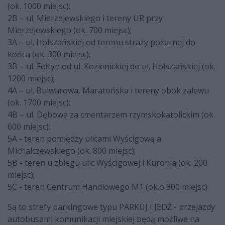
(ok. 1000 miejsc);
2B – ul. Mierzejewskiego i tereny UR przy
Mierzejewskiego (ok. 700 miejsc);
3A – ul. Holszańskiej od terenu straży pożarnej do
końca (ok. 300 miejsc);
3B – ul. Fołtyn od ul. Kozienickiej do ul. Holszańskiej (ok.
1200 miejsc);
4A – ul. Bulwarowa, Maratońska i tereny obok zalewu
(ok. 1700 miejsc);
4B – ul. Dębowa za cmentarzem rzymskokatolickim (ok.
600 miejsc);
5A - teren pomiędzy ulicami Wyścigową a
Michalczewskiego (ok. 800 miejsc);
5B - teren u zbiegu ulic Wyścigowej i Kuronia (ok. 200
miejsc);
5C - teren Centrum Handlowego M1 (ok.o 300 miejsc).
Są to strefy parkingowe typu PARKUJ I JEDŹ - przejazdy
autobusami komunikacji miejskiej będą możliwe na