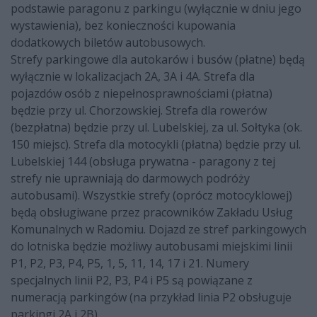
podstawie paragonu z parkingu (wyłącznie w dniu jego
wystawienia), bez konieczności kupowania
dodatkowych biletów autobusowych.
Strefy parkingowe dla autokarów i busów (płatne) będą
wyłącznie w lokalizacjach 2A, 3A i 4A. Strefa dla
pojazdów osób z niepełnosprawnościami (płatna)
będzie przy ul. Chorzowskiej. Strefa dla rowerów
(bezpłatna) będzie przy ul. Lubelskiej, za ul. Sołtyka (ok.
150 miejsc). Strefa dla motocykli (płatna) będzie przy ul.
Lubelskiej 144 (obsługa prywatna - paragony z tej
strefy nie uprawniają do darmowych podróży
autobusami). Wszystkie strefy (oprócz motocyklowej)
będą obsługiwane przez pracowników Zakładu Usług
Komunalnych w Radomiu. Dojazd ze stref parkingowych
do lotniska będzie możliwy autobusami miejskimi linii
P1, P2, P3, P4, P5, 1, 5, 11, 14, 17 i 21. Numery
specjalnych linii P2, P3, P4 i P5 są powiązane z
numeracją parkingów (na przykład linia P2 obsługuje
parkingi 2A i 2B).