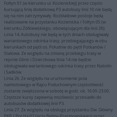
Fołtyn 01 (w kierunku ul. Kozienickiej) przez często
kursującą linię dodatkową P3 autobusy linii 10 nie będą
się na nim zatrzymywały. Rozkładowe postoje będą
realizowane na przystanku Kozienicka / Fołtyn 05 (w
kierunku Żółkiewskiego, obowiązującym dla linii 26).
Linia 14. Autobusy nie będą w tych dniach obsługiwały
wariantowego odcinka trasy, przebiegającego w obu
kierunkach od pętli os. Południe do pętli Potkanów /
Stalowa. Ze względu na zmianę przebiegu trasy w
rejonie Glinic i Dzierzkowa linia 14 nie będzie
obsługiwała wariantowego odcinka trasy przez Natolin
i Sadków.
Linia 26. Ze względu na uruchomienie pola
namiotowego w Rajcu Poduchownym częstotliwość
zostanie zwiększona w sobotę w godz. ok. 16.00-23.00.
Częstsze kursy zapewnią możliwość przesiadki do
autobusów dodatkowej linii P3.
Linia 27. Ze względu na obsługę przystanku Dw. Główny
PKP / Poczta 02 (przy Beliny-Prażmowskiego) przez