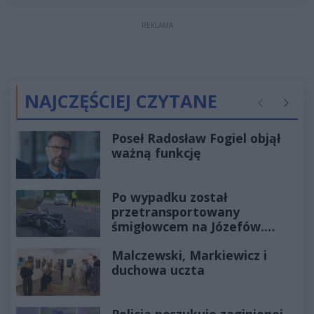
REKLAMA
NAJCZĘŚCIEJ CZYTANE
Poprzednie
Następ
Poseł Radosław Fogiel objął
ważną funkcję
Po wypadku został
przetransportowany
śmigłowcem na Józefów.
Historia mrozi krew w żyłach
Malczewski, Markiewicz i
duchowa uczta
Policja poszukuje zaginionej