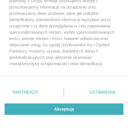
podmioty z Grupy 4media uzyskujemy dostęp i
przechowujemy informacje na urządzeniu oraz
przetwarzamy dane osobowe, takie jak unikalne
identyfikatory, standardowe informacje wysyłane przez
urządzenie czy dane przeglądania w celu zapewniania
spersonalizowanych reklam, wybór spersonalizowanych
Beach Ball Radom 2026 - turniej
treści, pomiar reklam i treści, badanie odbiorców oraz
Liczba zdj
główny (zdjęcia)
65
ulepszanie usług. Za zgodą Użytkownika my i Zaufani
Partnerzy możemy używać dokładnych danych
Data dodania galerii:
08.08.2026
geolokalizacyjnych oraz aktywnie skanować
charakterystykę urządzenia do celów identyfikacji.
Ponieważ cenimy Twoją prywatność, prosimy o zgodę na
korzystanie z tych technologii poprzez kliknięcie
„Akceptuję”. Zgoda jest dobrowolna i zawsze możesz ją
zmienić/wycofać klikając przycisk ustawień prywatności
PARTNERZY
USTAWIENIA
znajdujący się w lewym dolnym rogu strony
. Niektóre
rodzaje przetwarzania danych nie wymagają zgody
użytkownika, ale masz prawo sprzeciwić się takiemu
Akceptuję
przetwarzaniu. Preferencje będą miały zastosowania tylko
na tej witrynie.