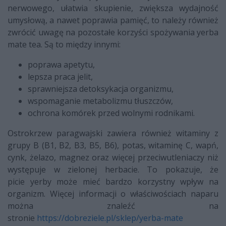
nerwowego, ułatwia skupienie, zwiększa wydajność
umysłową, a nawet poprawia pamięć, to należy również
zwrócić uwagę na pozostałe korzyści spożywania yerba
mate tea. Są to między innymi:
poprawa apetytu,
lepsza praca jelit,
sprawniejsza detoksykacja organizmu,
wspomaganie metabolizmu tłuszczów,
ochrona komórek przed wolnymi rodnikami.
Ostrokrzew paragwajski zawiera również witaminy z
grupy B (B1, B2, B3, B5, B6), potas, witaminę C, wapń,
cynk, żelazo, magnez oraz więcej przeciwutleniaczy niż
występuje w zielonej herbacie. To pokazuje, że
picie yerby może mieć bardzo korzystny wpływ na
organizm. Więcej informacji o właściwościach naparu
można znaleźć na
stronie
https://dobreziele.pl/sklep/yerba-mate