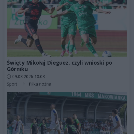
Święty Mikołaj Dieguez, czyli wnioski po
Górniku
Data dodania artykułu:
09.08.2026 10:03
Kategorie artykułu:
Sport
Piłka nożna