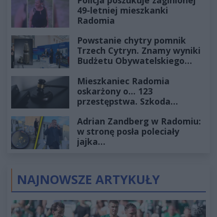
49-letniej mieszkanki
Radomia
Powstanie chytry pomnik
Trzech Cytryn. Znamy wyniki
Budżetu Obywatelskiego
2027
Mieszkaniec Radomia
oskarżony o... 123
przestępstwa. Szkoda
wyceniona na ponad milion
Adrian Zandberg w Radomiu:
złotych
w stronę posła poleciały
jajka…
NAJNOWSZE ARTYKUŁY