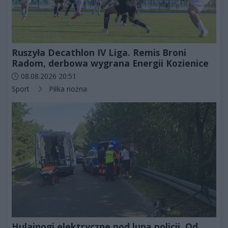
Ruszyła Decathlon IV Liga. Remis Broni
Radom, derbowa wygrana Energii Kozienice
Data dodania artykułu:
08.08.2026 20:51
Kategorie artykułu:
Sport
Piłka nożna
Hulajnogi elektryczne pod lupą policji. Od