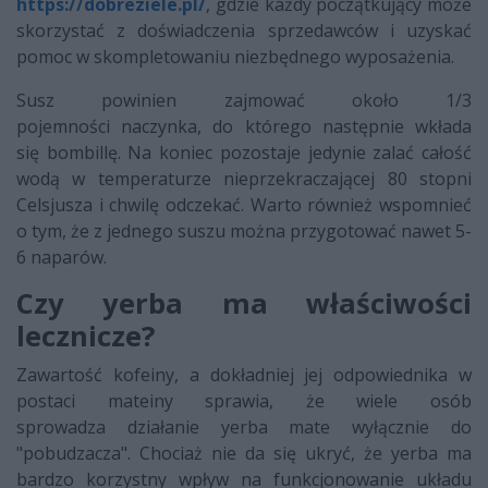
https://dobreziele.pl/
, gdzie każdy początkujący może
skorzystać z doświadczenia sprzedawców i uzyskać
pomoc w skompletowaniu niezbędnego wyposażenia.
Susz powinien zajmować około 1/3
pojemności naczynka, do którego następnie wkłada
się bombillę. Na koniec pozostaje jedynie zalać całość
wodą w temperaturze nieprzekraczającej 80 stopni
Celsjusza i chwilę odczekać. Warto również wspomnieć
o tym, że z jednego suszu można przygotować nawet 5-
6 naparów.
Czy yerba ma właściwości
lecznicze?
Zawartość kofeiny, a dokładniej jej odpowiednika w
postaci mateiny sprawia, że wiele osób
sprowadza działanie yerba mate wyłącznie do
"pobudzacza". Chociaż nie da się ukryć, że yerba ma
bardzo korzystny wpływ na funkcjonowanie układu