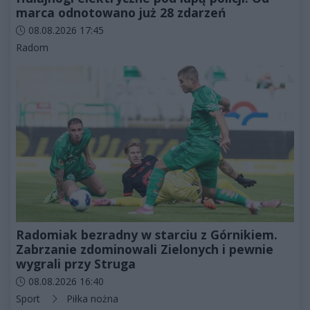
marca odnotowano już 28 zdarzeń
Data dodania artykułu:
08.08.2026 17:45
Kategorie artykułu:
Radom
Radomiak bezradny w starciu z Górnikiem.
Zabrzanie zdominowali Zielonych i pewnie
wygrali przy Struga
Data dodania artykułu:
08.08.2026 16:40
Kategorie artykułu:
Sport
Piłka nożna