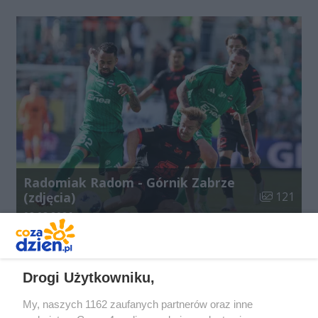
Radomiak Radom - Górnik Zabrze
Liczba zdjęć
(zdjęcia)
121
Data dodania galerii:
08.08.2026
Drogi Użytkowniku,
My, naszych 1162 zaufanych partnerów oraz inne