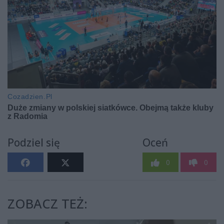
Podziel się
Oceń
0
0
ZOBACZ TEŻ: