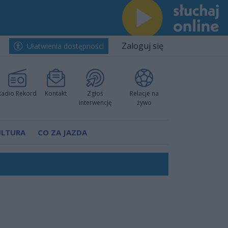
Zaloguj się
Ułatwienia dostępności
Radio Rekord
Kontakt
Zgłoś
Relacje na
interwencję
żywo
ULTURA
CO ZA JAZDA
ów pokazali klasę
worzyć nową sportową tradycję"
ruchu