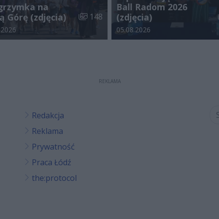
lgrzymka na
Ball Radom 2026
galerii:
Liczba zdjęć w galerii:
ą Górę (zdjęcia)
148
(zdjęcia)
odania galerii:
Data dodania galerii:
.2026
05.08.2026
REKLAMA
Redakcja
Reklama
Prywatność
Praca Łódź
the:protocol