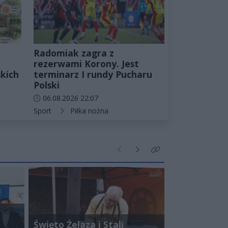
Radomiak zagra z
rezerwami Korony. Jest
kich
terminarz I rundy Pucharu
Polski
Data dodania artykułu:
06.08.2026 22:07
Kategorie artykułu:
Sport
Piłka nożna
Poprzednie
Następne
Kliknij aby zobaczyć wi
Święto Żelaza i Stali