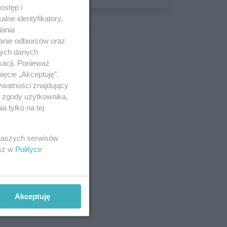
wyceniona na ponad milion
ostęp i
złotych
lne identyfikatory,
iania
REKLAMA
anie odbiorców oraz
nych danych
kacji. Ponieważ
ięcie „Akceptuję”.
ywatności znajdujący
ą zgody użytkownika,
 tylko na tej
 naszych serwisów
esz w
Polityce
Akceptuję