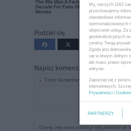
My, naszych 1162 zau
przechowujemy informa
standardowe informac
spersonalizowanych re
ulepszanie usług. Za
Podziel się
geolokalizacyjnych or
cenimy Twoją prywatno
Zgoda jest dobrowoln
się w lewym dolnym r
ale masz prawo sprzec
Napisz komentarz
witrynie.
Treść komentarza
Zapoznaj się z poniż
internetowych. Szcze
Prywatności
i
Cookie
PARTNERZY
Chcemy, żeby nasze publikacje były powodem do r