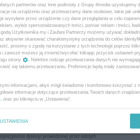
fanych partnerów oraz inne podmioty z Grupy 4media uzyskujemy d
cje na urządzeniu oraz przetwarzamy dane osobowe, takie jak unika
je wysyłane przez urządzenie czy dane przeglądania w celu zapewn
klam, wybór spersonalizowanych treści, pomiar reklam i treści, bad
 zgodą Użytkownika my i Zaufani Partnerzy możemy używać dokład
Oceń
az aktywnie skanować charakterystykę urządzenia do celów identyfi
ść, prosimy o zgodę na korzystanie z tych technologii poprzez klikn
0
0
a i zawsze możesz ją zmienić/wycofać klikając przycisk ustawień pr
ogu strony
. Niektóre rodzaje przetwarzania danych nie wymagaj
iwić się takiemu przetwarzaniu. Preferencje będą miały zastosowania
Podpis
szymi informacjami, abyś mógł świadomie i komfortowo korzystać z
gółowe informacje dotyczące przetwarzania Twoich danych znajdzi
s
. oraz po kliknięciu w „Ustawienia”.
Dodaj
USTAWIENIA
komentarz
ozpoczynania dyskusji prowadzonej przez naszych