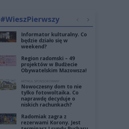
#WieszPierwszy
Poprzednie
Następne
Informator kulturalny. Co
będzie działo się w
weekend?
Region radomski – 49
projektów w Budżecie
Obywatelskim Mazowsza!
ARTYKUŁ SPONSOROWANY
Nowoczesny dom to nie
tylko fotowoltaika. Co
naprawdę decyduje o
niskich rachunkach?
Radomiak zagra z
rezerwami Korony. Jest
terminarz I rundy Pucharu