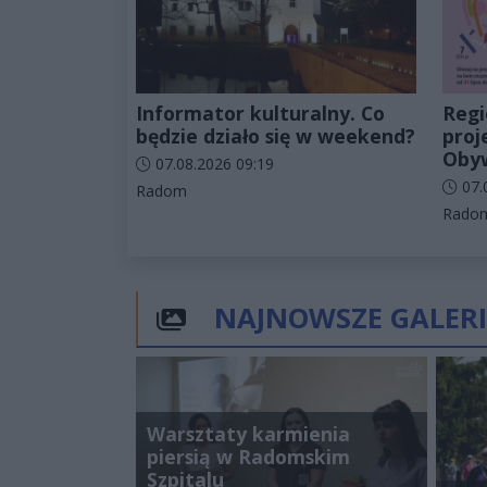
Informator kulturalny. Co
Regi
będzie działo się w weekend?
proj
Obyw
Data dodania artykułu:
07.08.2026 09:19
Data d
07.
Kategorie artykułu:
Radom
Katego
Rado
NAJNOWSZE GALERI
Warsztaty karmienia
piersią w Radomskim
Szpitalu