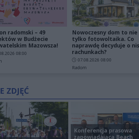
on radomski – 49
Nowoczesny dom to nie
ektów w Budżecie
tylko fotowoltaika. Co
atelskim Mazowsza!
naprawdę decyduje o nis
rachunkach?
odania artykułu:
08.2026 08:00
Data dodania artykułu:
07.08.2026 08:00
rie artykułu:
m
Kategorie artykułu:
Radom
E ZDJĘĆ
Konferencja prasowa
zapowiadająca Beach