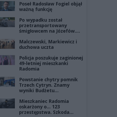
Poseł Radosław Fogiel objął
ważną funkcję
Po wypadku został
przetransportowany
śmigłowcem na Józefów.
Historia mrozi krew w
Malczewski, Markiewicz i
żyłach
duchowa uczta
Policja poszukuje zaginionej
49-letniej mieszkanki
Radomia
Powstanie chytry pomnik
Trzech Cytryn. Znamy
wyniki Budżetu
Obywatelskiego 2027
Mieszkaniec Radomia
oskarżony o... 123
przestępstwa. Szkoda