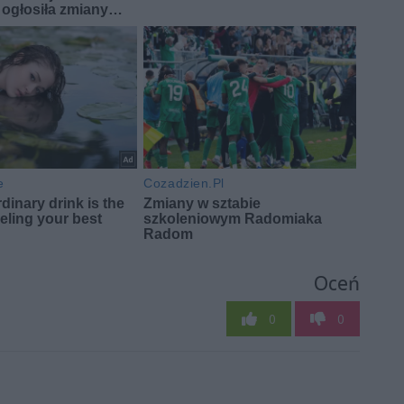
Oceń
0
0