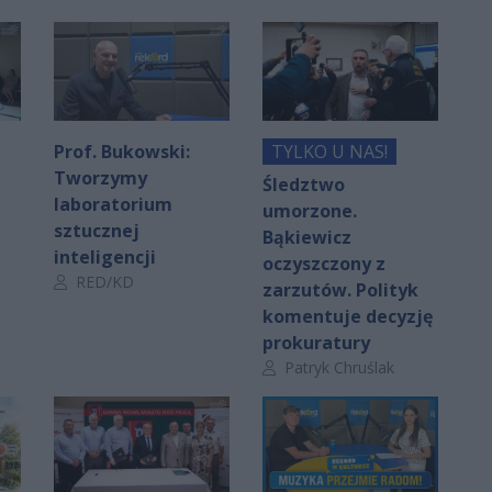
Prof. Bukowski:
TYLKO U NAS!
Tworzymy
Śledztwo
laboratorium
umorzone.
sztucznej
Bąkiewicz
inteligencji
oczyszczony z
Autor artykułu:
RED/KD
zarzutów. Polityk
komentuje decyzję
prokuratury
Autor artykułu:
Patryk Chruślak