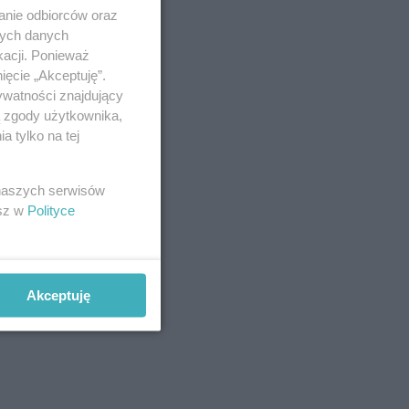
anie odbiorców oraz
nych danych
kacji. Ponieważ
ięcie „Akceptuję”.
ywatności znajdujący
ą zgody użytkownika,
 tylko na tej
 naszych serwisów
esz w
Polityce
Akceptuję