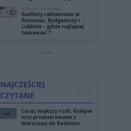
ARTYKUŁ SPONSOROWANY
Gadżety reklamowe w
Poznaniu, Bydgoszczy i
Lublinie - gdzie najlepiej
zamawiać ?
REKLAMA
NAJCZĘŚCIEJ
CZYTANE
Poprzednie
Następne
Coraz większy ruch. Kolejne
loty przekierowane z
Warszawy do Radomia