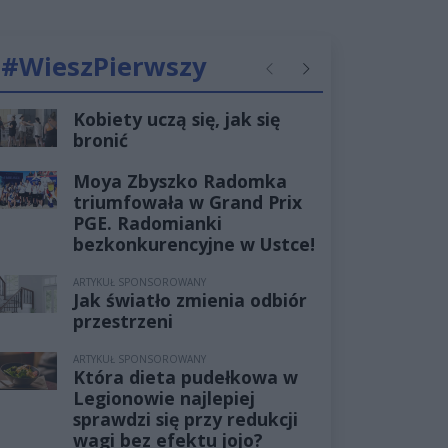
#WieszPierwszy
Poprzednie
Następne
Kobiety uczą się, jak się
bronić
Moya Zbyszko Radomka
triumfowała w Grand Prix
PGE. Radomianki
bezkonkurencyjne w Ustce!
ARTYKUŁ SPONSOROWANY
Jak światło zmienia odbiór
przestrzeni
ARTYKUŁ SPONSOROWANY
Która dieta pudełkowa w
Legionowie najlepiej
sprawdzi się przy redukcji
wagi bez efektu jojo?