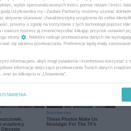
klam, wybór spersonalizowanych treści, pomiar reklam i treści, bad
 zgodą Użytkownika my i Zaufani Partnerzy możemy używać dokład
az aktywnie skanować charakterystykę urządzenia do celów identyfi
ść, prosimy o zgodę na korzystanie z tych technologii poprzez klikn
a i zawsze możesz ją zmienić/wycofać klikając przycisk ustawień pr
twa mazowieckiego
Mazowsze
rada seniorów
ogu strony
. Niektóre rodzaje przetwarzania danych nie wymagaj
iwić się takiemu przetwarzaniu. Preferencje będą miały zastosowania
zowieckiego
szymi informacjami, abyś mógł świadomie i komfortowo korzystać z
gółowe informacje dotyczące przetwarzania Twoich danych znajdzi
s
. oraz po kliknięciu w „Ustawienia”.
USTAWIENIA