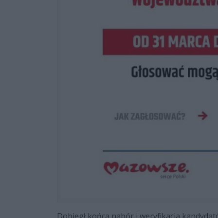
Dobiegł końca nabór i weryfikacja kandyd