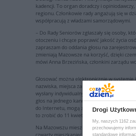
kadencji. To organ doradczy i opiniodawczy
regionu. Członkowie rady angażują się w dzi
współpracują z władzami samorządowymi.
– Do Rady Seniorów zgłaszały się osoby, któr
otoczeniu i chcące poprawić jakość życia os
zapraszam do oddania głosu na zarejestrow
zmieniają Mazowsze na korzyść, dzięki czem
mówi Anna Brzezińska, członkini zarządu 
Głosować można elektronicznie w systemie 
nazwiska, miejsca zamieszkania i numeru 
wysłany indywidualny kod niezbędny do odda
głos na jednego kandydata. Mieszkańcy woj
do Internetu, mogą zagłosować np. w rado
Drogi Użytkow
to zrobić do 11 kwietnia.
My, naszych 1162 zau
Na Mazowszu mieszka ponad 1 mln 366 tys. os
przechowujemy informa
czwarty mieszkaniec województwa.
standardowe informac