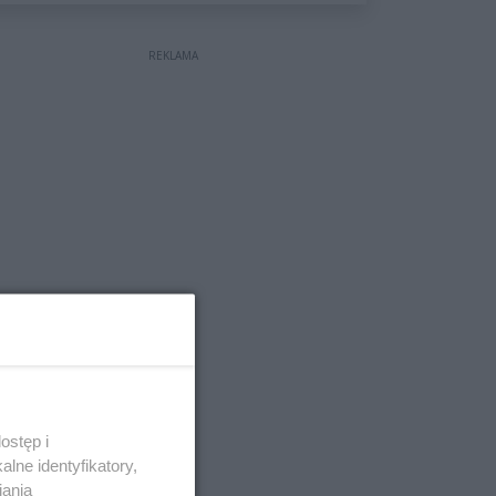
wyceniona na ponad milion
złotych
REKLAMA
ostęp i
lne identyfikatory,
iania