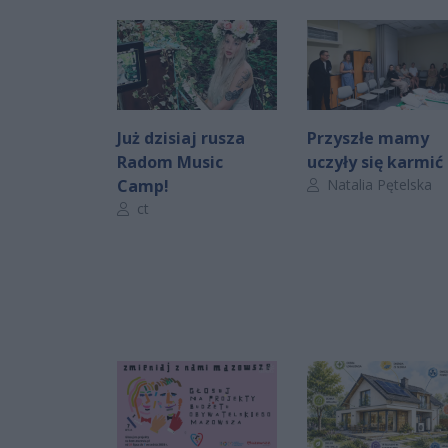
Już dzisiaj rusza
Przyszłe mamy
Radom Music
uczyły się karmić
Autor artykułu:
Camp!
Natalia Pętelska
Autor artykułu:
ct