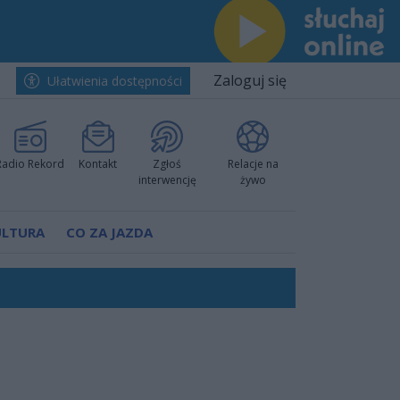
Zaloguj się
Ułatwienia dostępności
Radio Rekord
Kontakt
Zgłoś
Relacje na
interwencję
żywo
ULTURA
CO ZA JAZDA
nkurencyjne w Ustce!
ano umowę
Polski
 decyzję prokuratury
ów pokazali klasę
worzyć nową sportową tradycję"
ruchu