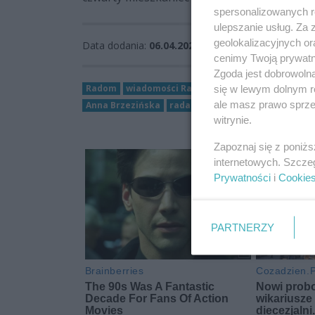
spersonalizowanych re
ulepszanie usług. Za
geolokalizacyjnych or
Data dodania:
06.04.2025 11:46
cenimy Twoją prywatno
Zgoda jest dobrowoln
Radom
wiadomości Radom
samorząd wojewódz
się w lewym dolnym r
ale masz prawo sprzec
Anna Brzezińska
rada seniorów województwa ma
witrynie.
Zapoznaj się z poniż
internetowych. Szcze
Prywatności
i
Cookie
PARTNERZY