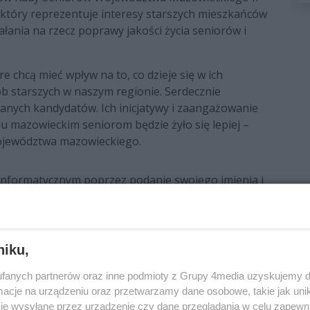
, który reprezentuje interesy starszych mieszkańców
ałania na rzecz poprawy jakości życia seniorów i
e chcą mieć wpływ na to, co dzieje się w ich
ób starszych w naszym regionie. Serdecznie
anych kandydatów. Ich inicjatywy i zaangażowanie
u mazowieckim seniorom będzie żyło się lepiej –
województwa mazowieckiego.
informatycznym poprzez podanie swojego imienia i
telefonu komórkowego. Na ten numer zostanie
nia głosu na platformie. Można oddać tylko jeden
ewództwa mazowieckiego, którzy nie mają dostępu
mskiej delegaturze urzędu marszałkowskiego. Można
niku,
fanych partnerów oraz inne podmioty z Grupy 4media uzyskujemy d
ób w wieku 60 lat i więcej, co oznacza, że co
cje na urządzeniu oraz przetwarzamy dane osobowe, takie jak unika
je wysyłane przez urządzenie czy dane przeglądania w celu zapewn