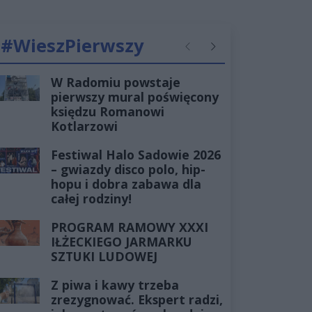
#WieszPierwszy
Poprzednie
Następne
W Radomiu powstaje
pierwszy mural poświęcony
księdzu Romanowi
Kotlarzowi
Festiwal Halo Sadowie 2026
– gwiazdy disco polo, hip-
hopu i dobra zabawa dla
całej rodziny!
PROGRAM RAMOWY XXXI
IŁŻECKIEGO JARMARKU
SZTUKI LUDOWEJ
Z piwa i kawy trzeba
zrezygnować. Ekspert radzi,