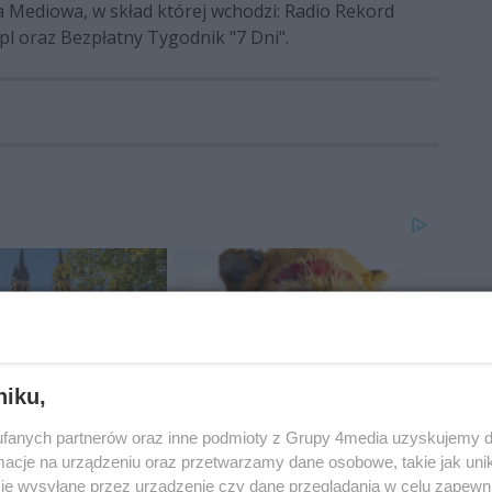
 Mediowa, w skład której wchodzi: Radio Rekord
pl oraz Bezpłatny Tygodnik "7 Dni".
niku,
fanych partnerów oraz inne podmioty z Grupy 4media uzyskujemy d
cje na urządzeniu oraz przetwarzamy dane osobowe, takie jak unika
je wysyłane przez urządzenie czy dane przeglądania w celu zapewn