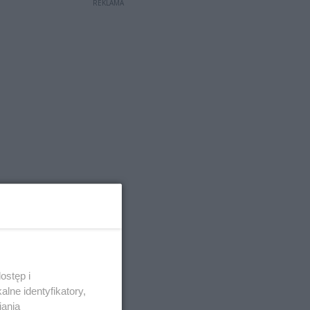
REKLAMA
ostęp i
lne identyfikatory,
iania