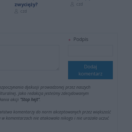
Autor artykułu:
zwycięży?
czd
Autor artykułu:
czd
Podpis
Dodaj
komentarz
ozpoczynania dyskusji prowadzonej przez naszych
kulturalnej. Jako redakcja jesteśmy zdecydowanym
łania akcji
"Stop hejt"
.
Państwa komentarzy do norm akceptowanych przez większość
 w komentarzach nie atakowała nikogo i nie urażała uczuć