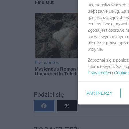
spersonalizowanych re
ulepszanie usług. Za
geolokalizacyjnych or
cenimy Twoją prywatno
Zgoda jest dobrowoln
się w lewym dolnym r
ale masz prawo sprzec
witrynie.
Zapoznaj się z poniż
internetowych. Szcze
Prywatności
i
Cookie
Podziel się
PARTNERZY