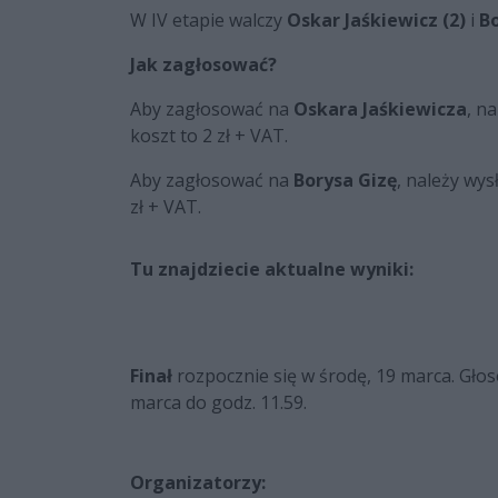
W IV etapie walczy
Oskar Jaśkiewicz (2)
i
Bo
Jak
zagłosować?
Aby zagłosować na
Oskara Jaśkiewicza
, n
koszt to 2 zł + VAT.
Aby zagłosować na
Borysa Gizę
, należy wys
zł + VAT.
Tu znajdziecie aktualne wyniki:
Finał
rozpocznie się w środę, 19 marca. Głos
marca do godz. 11.59.
Organizatorzy: