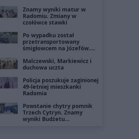
Znamy wyniki matur w
Radomiu. Zmiany w
czołówce stawki
Po wypadku został
przetransportowany
śmigłowcem na Józefów.
Historia mrozi krew w
Malczewski, Markiewicz i
żyłach
duchowa uczta
Policja poszukuje zaginionej
49-letniej mieszkanki
Radomia
Powstanie chytry pomnik
Trzech Cytryn. Znamy
wyniki Budżetu
Obywatelskiego 2027