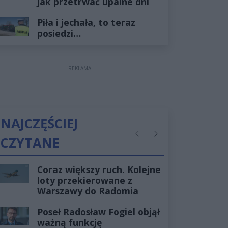
jak przetrwać upalne dni
Piła i jechała, to teraz
posiedzi…
REKLAMA
NAJCZĘŚCIEJ
CZYTANE
Poprzednie
Następne
Coraz większy ruch. Kolejne
loty przekierowane z
Warszawy do Radomia
Poseł Radosław Fogiel objął
ważną funkcję