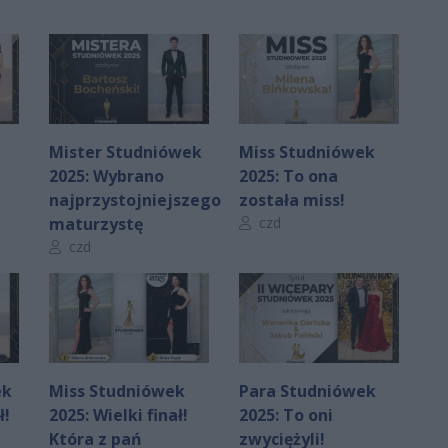
Mister Studniówek
Miss Studniówek
2025: Wybrano
2025: To ona
najprzystojniejszego
została miss!
Autor artykułu:
maturzystę
czd
Autor artykułu:
czd
ek
Miss Studniówek
Para Studniówek
ł!
2025: Wielki finał!
2025: To oni
Która z pań
zwyciężyli!