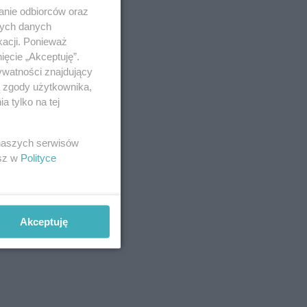
anie odbiorców oraz
nych danych
kacji. Ponieważ
ięcie „Akceptuję”.
ywatności znajdujący
ą zgody użytkownika,
 tylko na tej
 naszych serwisów
esz w
Polityce
Akceptuję