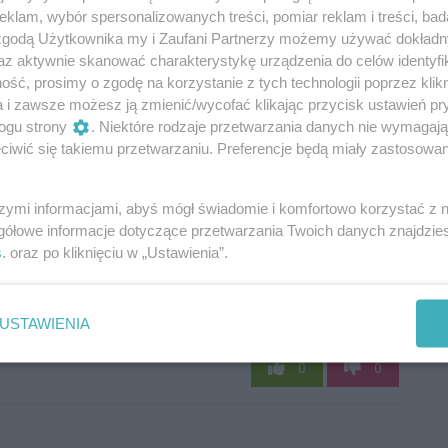
klam, wybór spersonalizowanych treści, pomiar reklam i treści, bad
 zgodą Użytkownika my i Zaufani Partnerzy możemy używać dokład
az aktywnie skanować charakterystykę urządzenia do celów identyfi
ść, prosimy o zgodę na korzystanie z tych technologii poprzez klikn
a i zawsze możesz ją zmienić/wycofać klikając przycisk ustawień pr
ogu strony
. Niektóre rodzaje przetwarzania danych nie wymagaj
iwić się takiemu przetwarzaniu. Preferencje będą miały zastosowania
szymi informacjami, abyś mógł świadomie i komfortowo korzystać z
gółowe informacje dotyczące przetwarzania Twoich danych znajdzi
s
. oraz po kliknięciu w „Ustawienia”.
Oceń
USTAWIENIA
0
0