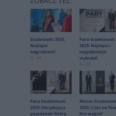
ZOBACZ TEŻ:
Studniówki 2025.
Para Studniówek
Najlepsi
2025: Najlepsi i
nagrodzeni!
najpiękniejsi
Autor artykułu:
czd
wybrani!
Autor artykułu:
czd
Para Studniówek
Mister Studniów
2025: Decydujący
2025: Czas na fina
pojedynek! Która
Kto wygra?