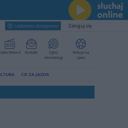
Zaloguj się
Ułatwienia dostępności
Radio Rekord
Kontakt
Zgłoś
Relacje na
interwencję
żywo
ULTURA
CO ZA JAZDA
rzowi
worzyć nową sportową tradycję"
ruchu