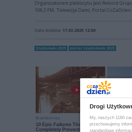
Organizatorem plebiscytu jest Rekord Grupa
106.2 FM, Telewizja Dami, Portal CoZaDzien.
Data dodania:
17.03.2025 12:00
Studniówki 2025
mister studniówek 2025
Drogi Użytkow
My, naszych 1160 zau
przechowujemy informa
standardowe informac