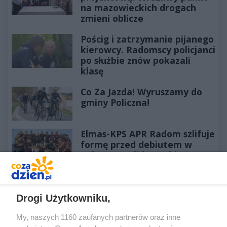
na mazowieckich drogach
zmieni oblicze
Pościg i zatrzymanie pijanego
kierowcy. Radomscy policjanci
po służbie znów pokazali
klasę
Co Za Jazda! Wyruszamy do
gminy Policzna!
Elmas-KPS APR Radom szlifuje
formę przed debiutem w
Orlen Superlidze Kobiet
Tysiące wiernych z naszej
diecezji wyruszyło właśnie na
Jasną Górę!
Drogi Użytkowniku,
My, naszych 1160 zaufanych partnerów oraz inne