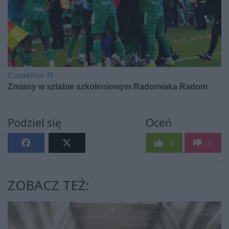
Podziel się
Oceń
0
0
ZOBACZ TEŻ: