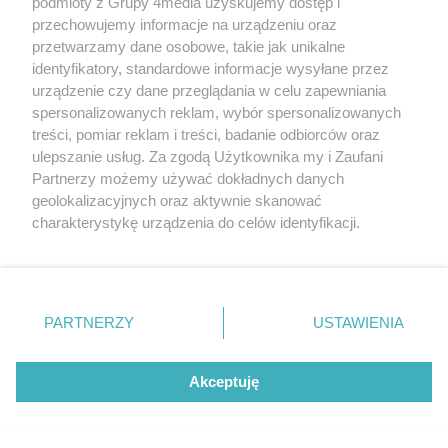
podmioty z Grupy 4media uzyskujemy dostęp i
REKLAMA
przechowujemy informacje na urządzeniu oraz
przetwarzamy dane osobowe, takie jak unikalne
identyfikatory, standardowe informacje wysyłane przez
urządzenie czy dane przeglądania w celu zapewniania
NAJCZĘŚCIEJ CZYTANE
spersonalizowanych reklam, wybór spersonalizowanych
Poprzednie
Następ
treści, pomiar reklam i treści, badanie odbiorców oraz
ulepszanie usług. Za zgodą Użytkownika my i Zaufani
Coraz większy ruch. Kolejne
Partnerzy możemy używać dokładnych danych
loty przekierowane z
geolokalizacyjnych oraz aktywnie skanować
Warszawy do Radomia
charakterystykę urządzenia do celów identyfikacji.
Ponieważ cenimy Twoją prywatność, prosimy o zgodę na
Poseł Radosław Fogiel objął
korzystanie z tych technologii poprzez kliknięcie
ważną funkcję
„Akceptuję”. Zgoda jest dobrowolna i zawsze możesz ją
zmienić/wycofać klikając przycisk ustawień prywatności
PARTNERZY
USTAWIENIA
znajdujący się w lewym dolnym rogu strony
. Niektóre
Znamy wyniki matur w
rodzaje przetwarzania danych nie wymagają zgody
Radomiu. Zmiany w czołówce
użytkownika, ale masz prawo sprzeciwić się takiemu
stawki
Akceptuję
przetwarzaniu. Preferencje będą miały zastosowania tylko
Po wypadku został
na tej witrynie.
przetransportowany