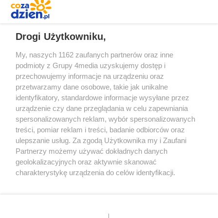
REKLAMA
Drogi Użytkowniku,
My, naszych 1162 zaufanych partnerów oraz inne
podmioty z Grupy 4media uzyskujemy dostęp i
przechowujemy informacje na urządzeniu oraz
przetwarzamy dane osobowe, takie jak unikalne
identyfikatory, standardowe informacje wysyłane przez
urządzenie czy dane przeglądania w celu zapewniania
spersonalizowanych reklam, wybór spersonalizowanych
Redakcja
Reklama
Prywatność
Praca Łódź
treści, pomiar reklam i treści, badanie odbiorców oraz
the:protocol
ulepszanie usług. Za zgodą Użytkownika my i Zaufani
Partnerzy możemy używać dokładnych danych
geolokalizacyjnych oraz aktywnie skanować
charakterystykę urządzenia do celów identyfikacji.
Ponieważ cenimy Twoją prywatność, prosimy o zgodę na
Szukaj
korzystanie z tych technologii poprzez kliknięcie
„Akceptuję”. Zgoda jest dobrowolna i zawsze możesz ją
zmienić/wycofać klikając przycisk ustawień prywatności