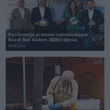
Konferencja prasowa zapowiadająca
Liczba zdj
Beach Ball Radom 2026 (zdjęcia)
18
Data dodania galerii:
05.08.2026