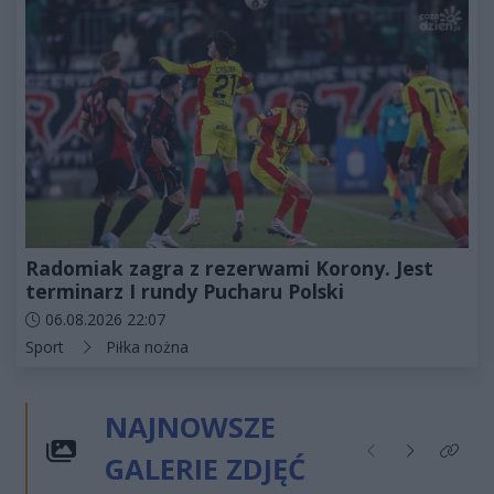
Radomiak zagra z rezerwami Korony. Jest
terminarz I rundy Pucharu Polski
Data dodania artykułu:
06.08.2026 22:07
Kategorie artykułu:
Sport
Piłka nożna
NAJNOWSZE
GALERIE ZDJĘĆ
Poprzednie
Następne
Kliknij