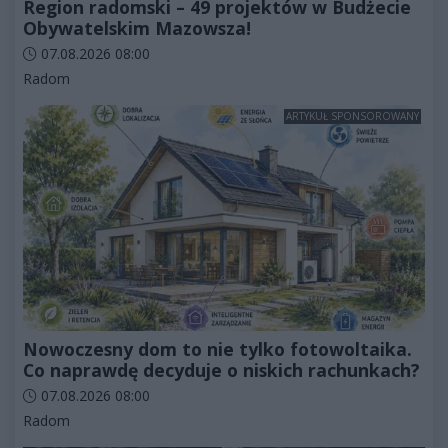
Region radomski – 49 projektów w Budżecie
Obywatelskim Mazowsza!
Data dodania artykułu:
07.08.2026 08:00
Kategorie artykułu:
Radom
ARTYKUŁ SPONSOROWANY
Nowoczesny dom to nie tylko fotowoltaika.
Co naprawdę decyduje o niskich rachunkach?
Data dodania artykułu:
07.08.2026 08:00
Kategorie artykułu:
Radom