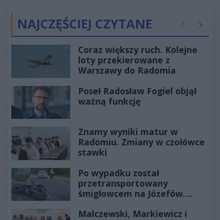
NAJCZĘŚCIEJ CZYTANE
Poprzednie
Następ
Coraz większy ruch. Kolejne
loty przekierowane z
Warszawy do Radomia
Poseł Radosław Fogiel objął
ważną funkcję
Znamy wyniki matur w
Radomiu. Zmiany w czołówce
stawki
Po wypadku został
przetransportowany
śmigłowcem na Józefów.
Historia mrozi krew w żyłach
Malczewski, Markiewicz i