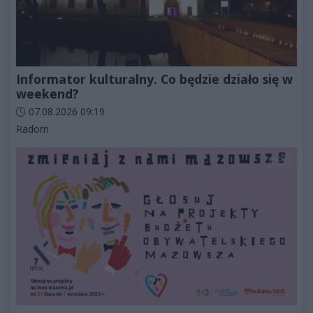
Informator kulturalny. Co będzie działo się w
weekend?
Data dodania artykułu:
07.08.2026 09:19
Kategorie artykułu:
Radom