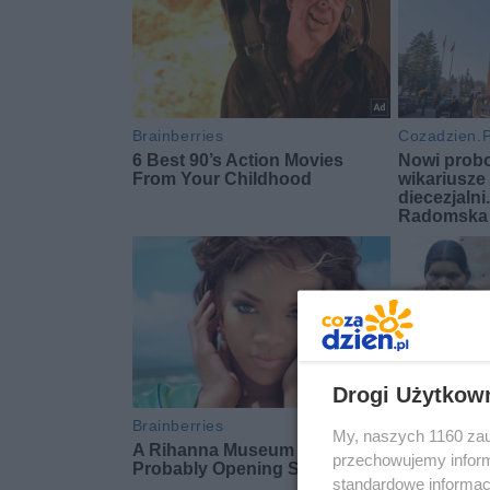
Drogi Użytkow
My, naszych 1160 zau
przechowujemy informa
standardowe informac