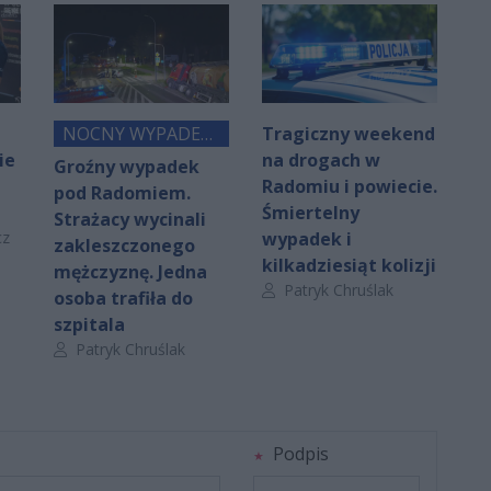
NOCNY WYPADEK
Tragiczny weekend
ie
POD RADOMIEM
na drogach w
Groźny wypadek
Radomiu i powiecie.
pod Radomiem.
Śmiertelny
Strażacy wycinali
cz
wypadek i
zakleszczonego
kilkadziesiąt kolizji
mężczyznę. Jedna
Autor artykułu:
Patryk Chruślak
osoba trafiła do
szpitala
Autor artykułu:
Patryk Chruślak
Podpis