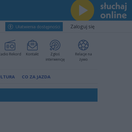
Zaloguj się
Ułatwienia dostępności
Radio Rekord
Kontakt
Zgłoś
Relacje na
interwencję
żywo
ULTURA
CO ZA JAZDA
rzowi
worzyć nową sportową tradycję"
ruchu