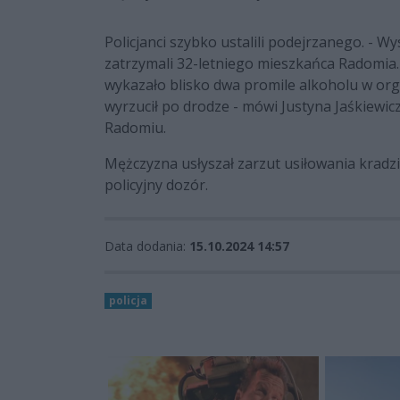
Policjanci szybko ustalili podejrzanego. - Wys
zatrzymali 32-letniego mieszkańca Radomia
wykazało blisko dwa promile alkoholu w orga
wyrzucił po drodze - mówi Justyna Jaśkiewic
Radomiu.
Mężczyzna usłyszał zarzut usiłowania krad
policyjny dozór.
Data dodania:
15.10.2024 14:57
policja