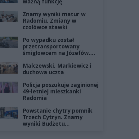
ważną funkcję
Znamy wyniki matur w
Radomiu. Zmiany w
czołówce stawki
Po wypadku został
przetransportowany
śmigłowcem na Józefów.
Historia mrozi krew w
Malczewski, Markiewicz i
żyłach
duchowa uczta
Policja poszukuje zaginionej
49-letniej mieszkanki
Radomia
Powstanie chytry pomnik
Trzech Cytryn. Znamy
wyniki Budżetu
Obywatelskiego 2027