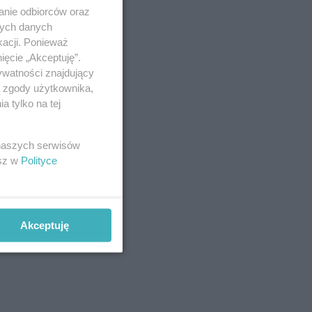
anie odbiorców oraz
nych danych
kacji. Ponieważ
ięcie „Akceptuję”.
ywatności znajdujący
ą zgody użytkownika,
 tylko na tej
 naszych serwisów
esz w
Polityce
Akceptuję