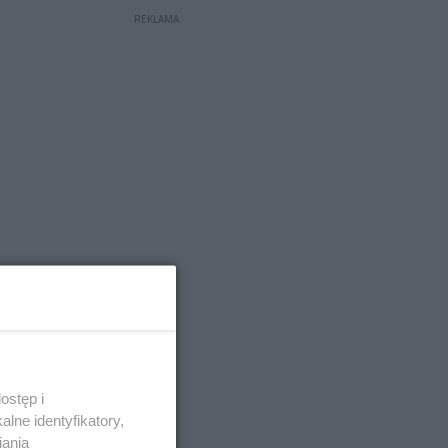
REKLAMA
ostęp i
lne identyfikatory,
iania