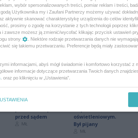
klam, wybór spersonalizowanych treści, pomiar reklam i treści, bad
Oceń
 zgodą Użytkownika my i Zaufani Partnerzy możemy używać dokład
az aktywnie skanować charakterystykę urządzenia do celów identyfi
0
0
ść, prosimy o zgodę na korzystanie z tych technologii poprzez klikn
a i zawsze możesz ją zmienić/wycofać klikając przycisk ustawień pr
ogu strony
. Niektóre rodzaje przetwarzania danych nie wymagaj
iwić się takiemu przetwarzaniu. Preferencje będą miały zastosowania
szymi informacjami, abyś mógł świadomie i komfortowo korzystać z
gółowe informacje dotyczące przetwarzania Twoich danych znajdzi
s
. oraz po kliknięciu w „Ustawienia”.
na
Jechał hulajnogą po
Kierowca rozbił się
USTAWIENIA
alkoholu i wiózł
w Radomiu na
wa
pasażera. Odpowie
słupie
przed sądem
oświetleniowym.
Autor artykułu:
MŁ
Był pijany
Autor artykułu:
MŁ