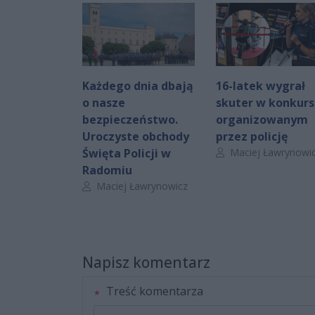
Każdego dnia dbają
16-latek wygrał
o nasze
skuter w konkurs
bezpieczeństwo.
organizowanym
Uroczyste obchody
przez policję
Autor artykułu:
Święta Policji w
Maciej Ławrynowi
Radomiu
Autor artykułu:
Maciej Ławrynowicz
Napisz komentarz
Treść komentarza