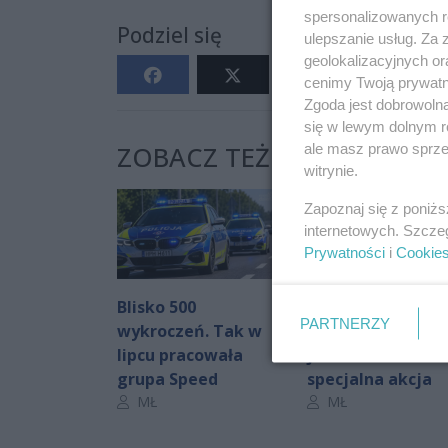
spersonalizowanych re
Podziel się
ulepszanie usług. Za
geolokalizacyjnych or
cenimy Twoją prywatno
Zgoda jest dobrowoln
się w lewym dolnym r
ale masz prawo sprzec
ZOBACZ TEŻ:
witrynie.
Zapoznaj się z poniż
internetowych. Szcze
Prywatności
i
Cookie
Blisko 500
Policjanci polują 
PARTNERZY
wykroczeń. Tak w
kierowców
lipcu pracowała
jednośladów. Tr
grupa Speed
specjalna akcja
Autor artykułu:
Autor artykułu:
MŁ
MŁ