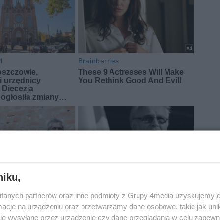
niku,
fanych partnerów oraz inne podmioty z Grupy 4media uzyskujemy d
cje na urządzeniu oraz przetwarzamy dane osobowe, takie jak unika
je wysyłane przez urządzenie czy dane przeglądania w celu zapewn