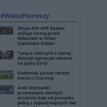
#WieszPierwszy
Poprzednie
Następne
Elmas-KPS APR Radom
szlifuje formę przed
debiutem w Orlen
Superlidze Kobiet
Tysiące wiernych z naszej
diecezji wyruszyło właśnie
na Jasną Górę!
Radomiak poznał termin
meczu z Cracovią
Arek Ostrowski:
promowanie młodych
artystów było od początku
jedną z najważniejszych idei