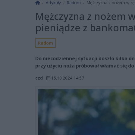
Strona główna
Artykuły
Radom
Mężczyzna z nożem w ręk
Mężczyzna z nożem w 
pieniądze z bankoma
Radom
Do niecodziennej sytuacji doszło kilka d
przy użyciu noża próbował włamać się do
czd
15.10.2024 14:57