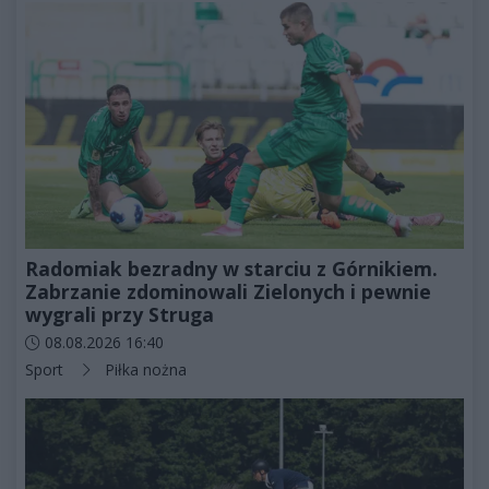
Radomiak bezradny w starciu z Górnikiem.
Zabrzanie zdominowali Zielonych i pewnie
wygrali przy Struga
Data dodania artykułu:
08.08.2026 16:40
Kategorie artykułu:
Sport
Piłka nożna