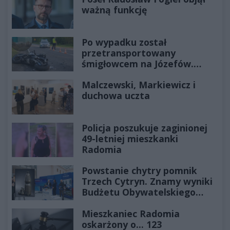
ważną funkcję
Po wypadku został
przetransportowany
śmigłowcem na Józefów.
Historia mrozi krew w żyłach
Malczewski, Markiewicz i
duchowa uczta
Policja poszukuje zaginionej
49-letniej mieszkanki
Radomia
Powstanie chytry pomnik
Trzech Cytryn. Znamy wyniki
Budżetu Obywatelskiego
2027
Mieszkaniec Radomia
oskarżony o... 123