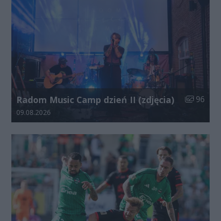
Liczba zdj
Radom Music Camp dzień II (zdjęcia)
96
Data dodania galerii:
09.08.2026