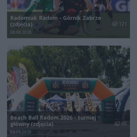
Radomiak Radom - Górnik Zabrze
Liczba zdjęć
(zdjęcia)
121
Data dodania galerii:
08.08.2026
Beach Ball Radom 2026 - turniej
Liczba zdj
główny (zdjęcia)
65
Data dodania galerii:
08.08.2026