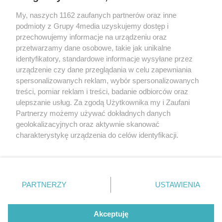
My, naszych 1162 zaufanych partnerów oraz inne
podmioty z Grupy 4media uzyskujemy dostęp i
przechowujemy informacje na urządzeniu oraz
przetwarzamy dane osobowe, takie jak unikalne
identyfikatory, standardowe informacje wysyłane przez
urządzenie czy dane przeglądania w celu zapewniania
spersonalizowanych reklam, wybór spersonalizowanych
Redakcja
Reklama
Prywatność
Praca Łódź
treści, pomiar reklam i treści, badanie odbiorców oraz
the:protocol
ulepszanie usług. Za zgodą Użytkownika my i Zaufani
Partnerzy możemy używać dokładnych danych
geolokalizacyjnych oraz aktywnie skanować
charakterystykę urządzenia do celów identyfikacji.
Ponieważ cenimy Twoją prywatność, prosimy o zgodę na
Szukaj
korzystanie z tych technologii poprzez kliknięcie
„Akceptuję”. Zgoda jest dobrowolna i zawsze możesz ją
zmienić/wycofać klikając przycisk ustawień prywatności
Facebook.com
Youtube.com
PARTNERZY
USTAWIENIA
znajdujący się w lewym dolnym rogu strony
. Niektóre
rodzaje przetwarzania danych nie wymagają zgody
użytkownika, ale masz prawo sprzeciwić się takiemu
Akceptuję