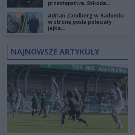
przestępstwa. Szkoda
wyceniona na ponad milion
Adrian Zandberg w Radomiu:
złotych
w stronę posła poleciały
jajka…
NAJNOWSZE ARTYKUŁY