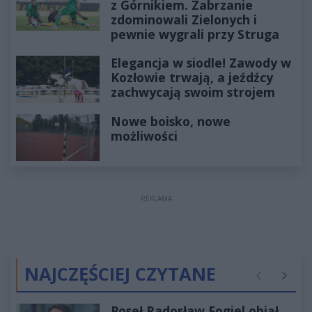
z Górnikiem. Zabrzanie
zdominowali Zielonych i
pewnie wygrali przy Struga
Elegancja w siodle! Zawody w
Kozłowie trwają, a jeźdźcy
zachwycają swoim strojem
Nowe boisko, nowe
możliwości
REKLAMA
NAJCZĘŚCIEJ CZYTANE
Poprzednie
Następ
Poseł Radosław Fogiel objął