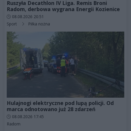
Ruszyła Decathlon IV Liga. Remis Broni
Radom, derbowa wygrana Energii Kozienice
Data dodania artykułu:
08.08.2026 20:51
Kategorie artykułu:
Sport
Piłka nożna
Hulajnogi elektryczne pod lupą policji. Od
marca odnotowano już 28 zdarzeń
Data dodania artykułu:
08.08.2026 17:45
Kategorie artykułu:
Radom