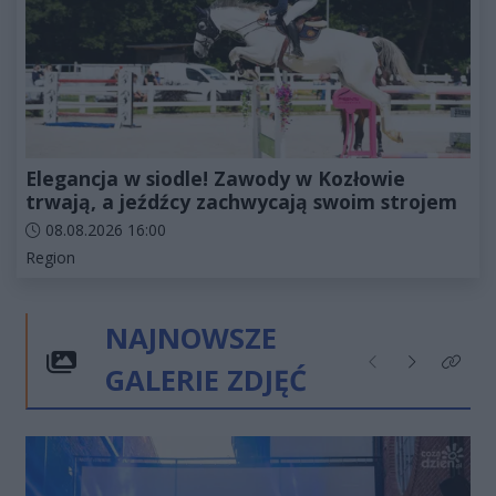
Elegancja w siodle! Zawody w Kozłowie
trwają, a jeźdźcy zachwycają swoim strojem
Data dodania artykułu:
08.08.2026 16:00
Kategorie artykułu:
Region
NAJNOWSZE
GALERIE ZDJĘĆ
Poprzednie
Następne
Kliknij