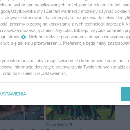
klam, wybór spersonalizowanych treści, pomiar reklam i treści, bad
 zgodą Użytkownika my i Zaufani Partnerzy możemy używać dokład
az aktywnie skanować charakterystykę urządzenia do celów identyfi
ść, prosimy o zgodę na korzystanie z tych technologii poprzez klikn
a i zawsze możesz ją zmienić/wycofać klikając przycisk ustawień pr
ogu strony
. Niektóre rodzaje przetwarzania danych nie wymagaj
iwić się takiemu przetwarzaniu. Preferencje będą miały zastosowania
szymi informacjami, abyś mógł świadomie i komfortowo korzystać z
gółowe informacje dotyczące przetwarzania Twoich danych znajdzi
s
. oraz po kliknięciu w „Ustawienia”.
USTAWIENIA