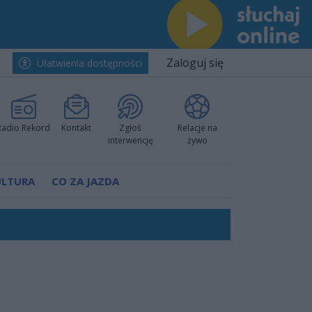
Zaloguj się
Ułatwienia dostępności
Radio Rekord
Kontakt
Zgłoś
Relacje na
interwencję
żywo
ULTURA
CO ZA JAZDA
nkurencyjne w Ustce!
ano umowę
Polski
 decyzję prokuratury
ów pokazali klasę
worzyć nową sportową tradycję"
ruchu