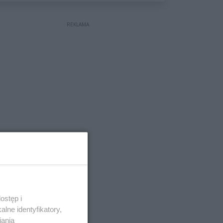
wyceniona na ponad milion
złotych
REKLAMA
ostęp i
lne identyfikatory,
iania