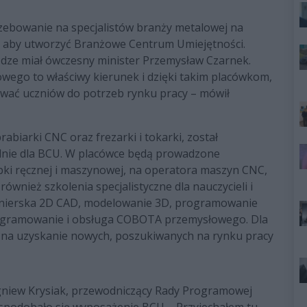
zebowanie na specjalistów branży metalowej na
ja, aby utworzyć Branżowe Centrum Umiejętności.
iądze miał ówczesny minister Przemysław Czarnek.
ego to właściwy kierunek i dzięki takim placówkom,
wać uczniów do potrzeb rynku pracy – mówił
biarki CNC oraz frezarki i tokarki, został
lnie dla BCU. W placówce będą prowadzone
bki ręcznej i maszynowej, na operatora maszyn CNC,
ównież szkolenia specjalistyczne dla nauczycieli i
nżynierska 2D CAD, modelowanie 3D, programowanie
programowanie i obsługa COBOTA przemysłowego. Dla
 na uzyskanie nowych, poszukiwanych na rynku pracy
gniew Krysiak, przewodniczący Rady Programowej
spodobało się wyposażenie BCU. - Przyjechałem tu