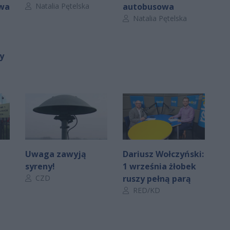
Autor artykułu:
rwa
Natalia Pętelska
autobusowa
Autor artykułu:
Natalia Pętelska
y
Uwaga zawyją
Dariusz Wołczyński:
syreny!
1 września żłobek
Autor artykułu:
CZD
ruszy pełną parą
Autor artykułu:
RED/KD