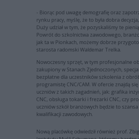
- Biorąc pod uwagę demografię oraz zapotr
rynku pracy, myślę, że to była dobra decyz
Duży udział w tym, że pozyskaliśmy te pien
Powrót do szkolnictwa zawodowego, branżow
jak ta w Pionkach, możemy dobrze przygoto
starosta radomski Waldemar Trelka.
Nowoczesny sprzęt, w tym profesjonalne obra
zakupiony w Stanach Zjednoczonych, specja
bezpłatne dla uczestników szkolenia z obró
programistę CNC/CAM. W ofercie znajdą się r
uczniów z takich zagadnień, jak: grafika i
CNC, obsługa tokarki i frezarki CNC, czy 
uczniów szkół branżowych będzie to szansa
kwalifikacji zawodowych.
Nową placówkę odwiedził również prof. Zbi
Instytutu Myśli Schumana, któremu bardzo 