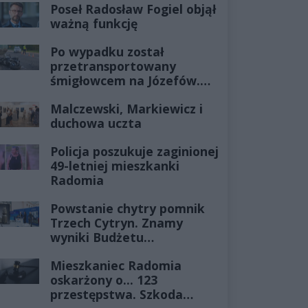
Poseł Radosław Fogiel objął
ważną funkcję
Po wypadku został
przetransportowany
śmigłowcem na Józefów.
Historia mrozi krew w
Malczewski, Markiewicz i
żyłach
duchowa uczta
Policja poszukuje zaginionej
49-letniej mieszkanki
Radomia
Powstanie chytry pomnik
Trzech Cytryn. Znamy
wyniki Budżetu
Obywatelskiego 2027
Mieszkaniec Radomia
oskarżony o... 123
przestępstwa. Szkoda