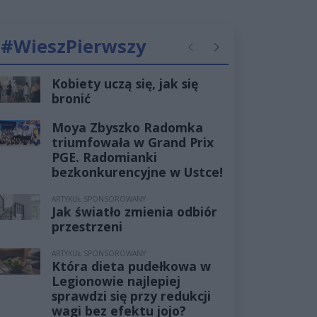
#WieszPierwszy
Poprzednie
Następne
Kobiety uczą się, jak się
bronić
Moya Zbyszko Radomka
triumfowała w Grand Prix
PGE. Radomianki
bezkonkurencyjne w Ustce!
ARTYKUŁ SPONSOROWANY
Jak światło zmienia odbiór
przestrzeni
ARTYKUŁ SPONSOROWANY
Która dieta pudełkowa w
Legionowie najlepiej
sprawdzi się przy redukcji
wagi bez efektu jojo?