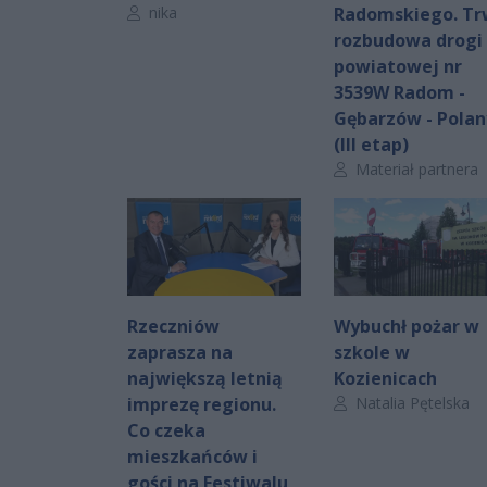
Autor artykułu:
nika
Radomskiego. T
rozbudowa drogi
powiatowej nr
3539W Radom -
Gębarzów - Polan
(III etap)
Autor artykułu:
Materiał partnera
Rzeczniów
Wybuchł pożar w
zaprasza na
szkole w
największą letnią
Kozienicach
Autor artykułu:
imprezę regionu.
Natalia Pętelska
Co czeka
mieszkańców i
gości na Festiwalu