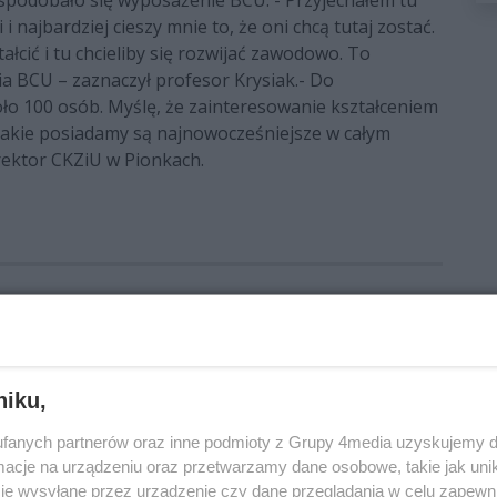
 najbardziej cieszy mnie to, że oni chcą tutaj zostać.
łcić i tu chcieliby się rozwijać zawodowo. To
a BCU – zaznaczył profesor Krysiak.- Do
ło 100 osób. Myślę, że zainteresowanie kształceniem
jakie posiadamy są najnowocześniejsze w całym
ektor CKZiU w Pionkach.
eszPierwszy
waldemar trelka
ckziu pionki
entrum umiejętności
magdalena wiśniewska
niku,
fanych partnerów oraz inne podmioty z Grupy 4media uzyskujemy d
cje na urządzeniu oraz przetwarzamy dane osobowe, takie jak unika
je wysyłane przez urządzenie czy dane przeglądania w celu zapewn