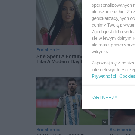
spersonalizowanych re
ulepszanie usług. Za
geolokalizacyjnych or
cenimy Twoją prywatno
Zgoda jest dobrowoln
się w lewym dolnym r
ale masz prawo sprzec
witrynie.
Zapoznaj się z poniż
internetowych. Szcze
Prywatności
i
Cookie
PARTNERZY