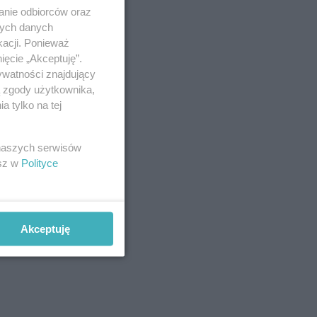
anie odbiorców oraz
nych danych
kacji. Ponieważ
ięcie „Akceptuję”.
ywatności znajdujący
ą zgody użytkownika,
 tylko na tej
 naszych serwisów
esz w
Polityce
Akceptuję