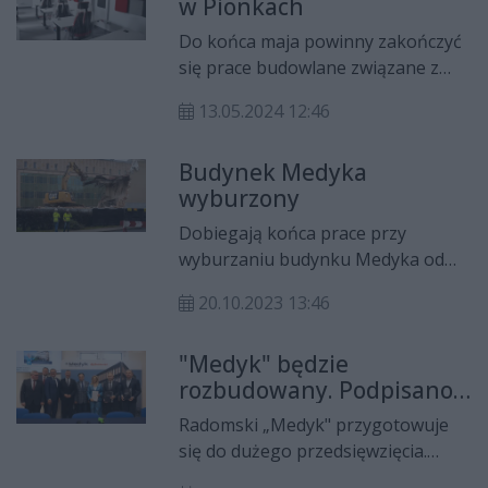
w Pionkach
dobrym wyposażeniem.
Do końca maja powinny zakończyć
się prace budowlane związane z
tworzeniem Branżowego Centrum
13.05.2024 12:46
Umiejętności w Pionkach. Do
placówki dotarły nowoczesne
Budynek Medyka
tokarki i frezarki, maszyny, które
wyburzony
przypłynęły zza oceanu.
Dobiegają końca prace przy
wyburzaniu budynku Medyka od
strony ul. Pileckiego. Nowy obiekt
20.10.2023 13:46
ma być gotowy we wrześniu 2025 r.
"Medyk" będzie
rozbudowany. Podpisano
umowę na 50 mln zł
Radomski „Medyk" przygotowuje
się do dużego przedsięwzięcia.
Budynek Centrum Kształcenia