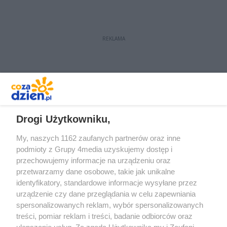
REKLAMA
REKLAMA
Drogi Użytkowniku,
My, naszych 1162 zaufanych partnerów oraz inne
podmioty z Grupy 4media uzyskujemy dostęp i
przechowujemy informacje na urządzeniu oraz
przetwarzamy dane osobowe, takie jak unikalne
identyfikatory, standardowe informacje wysyłane przez
urządzenie czy dane przeglądania w celu zapewniania
spersonalizowanych reklam, wybór spersonalizowanych
Redakcja
Reklama
Prywatność
Praca Łódź
treści, pomiar reklam i treści, badanie odbiorców oraz
the:protocol
ulepszanie usług. Za zgodą Użytkownika my i Zaufani