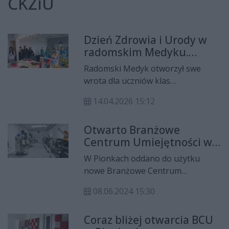
CKZiU
Dzień Zdrowia i Urody w
radomskim Medyku.
Szkoła zaprezentowała
Radomski Medyk otworzył swe
swoją ofertę
wrota dla uczniów klas
maturalnych. Szkoła zorganizowała
14.04.2026 15:12
Dzień Zdrowia i Urody – wydarzenie
w trakcie którego zaprezentowano
Otwarto Branżowe
kierunki kształcenia i nowoczesne
Centrum Umiejętności w
zawody.
Pionkach
W Pionkach oddano do użytku
nowe Branżowe Centrum
Umiejętności. Inwestycja
08.06.2024 15:30
kosztowała 17 mln zł, a dzięki niej
uczniowie mają do swojej dyspozycji
Coraz bliżej otwarcia BCU
nowoczesny obiekt z bardzo