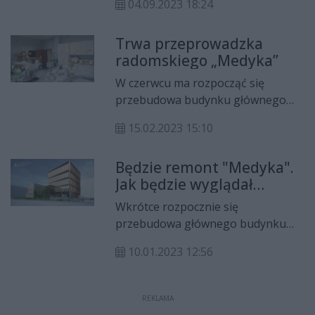
04.09.2023 18:24
Zawodowego i Ustawicznego przy
ul. Kelles-Krauza zostanie
Trwa przeprowadzka
rozbudowany dzięki wsparciu
radomskiego „Medyka”
sejmiku Mazowsza.
Dofinansowanie z budżetu
W czerwcu ma rozpocząć się
województwa to 74 mln zł.
przebudowa budynku głównego
Centrum Kształcenia Zawodowego i
15.02.2023 15:10
Ustawicznego w Radomiu. Szkoła
zaczęła już przeprowadzkę do
Będzie remont "Medyka".
tymczasowej siedziby przy ul.
Jak będzie wyglądał
Pułaskiego 9.
budynek w nowej odsłonie
Wkrótce rozpocznie się
przebudowa głównego budynku
Centrum Kształcenia Zawodowego i
10.01.2023 12:56
Ustawicznego w Radomiu.
Powstaną tam nowoczesne
pracownie, a także podziemny
REKLAMA
parking.