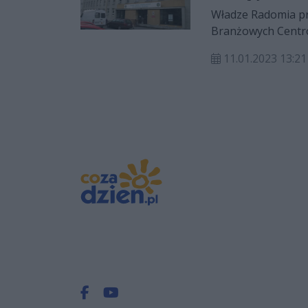
Władze Radomia pr
Branżowych Centró
wykorzystanie ist
11.01.2023 13:21
Szkół Budowlanych
Facebook.com
Youtube.com