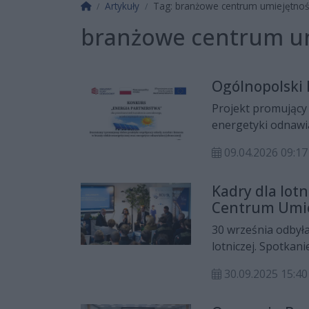
Strona główna
Artykuły
Tag: branżowe centrum umiejętnoś
branżowe centrum um
Ogólnopolski 
Projekt promujący 
energetyki odnawi
słonecznej. Konkur
09.04.2026 09:17
wyższych i przedsi
Zgłoszenia można 
Kadry dla lot
Centrum Umiej
30 września odbyła
lotniczej. Spotkan
Umiejętności Ekspl
30.09.2025 15:40
kwietnia 2025 rok
Zawodowego w Rado