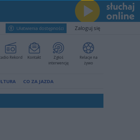
Zaloguj się
Ułatwienia dostępności
Radio Rekord
Kontakt
Zgłoś
Relacje na
interwencję
żywo
ULTURA
CO ZA JAZDA
ów pokazali klasę
rzowi
worzyć nową sportową tradycję"
ruchu