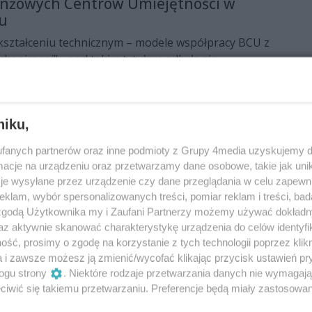
anżowych Centrów Umiejętności w
ku
kształceniu technicznym – modele współpracy BCU z
hanicznej" - pod takim tytułem odbyła się
nym Ośrodku Edukacyjnym w Jedlni-Letnisku.
zapoznać się z nowoczesnym sprzętem i wysłuchać
w z branży technicznej.
żowe Centrum Umiejętności w
niku,
fanych partnerów oraz inne podmioty z Grupy 4media uzyskujemy d
o do użytku nowe Branżowe Centrum Umiejętności.
cje na urządzeniu oraz przetwarzamy dane osobowe, takie jak unika
ła 17 mln zł, a dzięki niej uczniowie mają do swojej
je wysyłane przez urządzenie czy dane przeglądania w celu zapewn
klam, wybór spersonalizowanych treści, pomiar reklam i treści, bad
esny obiekt z bardzo dobrym wyposażeniem.
 zgodą Użytkownika my i Zaufani Partnerzy możemy używać dokład
az aktywnie skanować charakterystykę urządzenia do celów identyfi
ść, prosimy o zgodę na korzystanie z tych technologii poprzez klikn
otwarcia BCU w Pionkach
a i zawsze możesz ją zmienić/wycofać klikając przycisk ustawień pr
inny zakończyć się prace budowlane związane z
ogu strony
. Niektóre rodzaje przetwarzania danych nie wymagaj
owego Centrum Umiejętności w Pionkach. Do
iwić się takiemu przetwarzaniu. Preferencje będą miały zastosowania
owoczesne tokarki i frezarki, maszyny, które