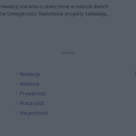
owadzą starania o utworzenie w mieście dwóch
w Umiejętności. Radomskie projekty zakładają
niejących budynków zarówno CKZiU jak i Zespołu
.
REKLAMA
Redakcja
Reklama
Prywatność
Praca Łódź
the:protocol