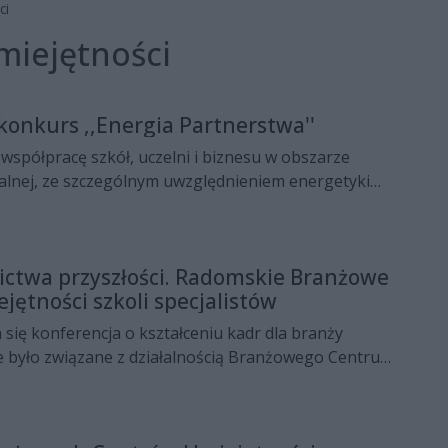
ci
iejętności
konkurs ,,Energia Partnerstwa''
współpracę szkół, uczelni i biznesu w obszarze
alnej, ze szczególnym uwzględnieniem energetyki
s skierowany jest m.in. do szkół zawodowych, uczelni
ębiorstw z branży elektroenergetycznej i OZE.
wysyłać do 20 maja.
nictwa przyszłości. Radomskie Branżowe
ętności szkoli specjalistów
 się konferencja o kształceniu kadr dla branży
ie było związane z działalnością Branżowego Centrum
oatacji Portów i Terminali Lotniczych, które od
u funkcjonuje przy Zakładzie Doskonalenia
miu na ul. Saskiej.