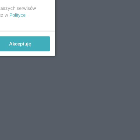
 naszych serwisów
esz w
Polityce
Akceptuję