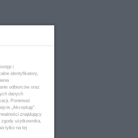
ostęp i
lne identyfikatory,
iania
anie odbiorców oraz
nych danych
kacji. Ponieważ
ięcie „Akceptuję”.
ywatności znajdujący
ą zgody użytkownika,
 tylko na tej