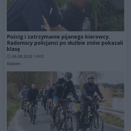
Pościg i zatrzymanie pijanego kierowcy.
Radomscy policjanci po służbie znów pokazali
klasę
Data dodania artykułu:
06.08.2026 14:05
Kategorie artykułu:
Radom