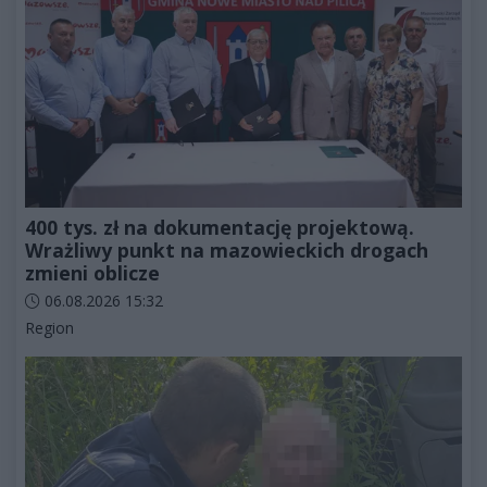
400 tys. zł na dokumentację projektową.
Wrażliwy punkt na mazowieckich drogach
zmieni oblicze
Data dodania artykułu:
06.08.2026 15:32
Kategorie artykułu:
Region