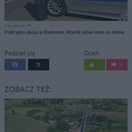
Podziel się
Oceń
0
0
ZOBACZ TEŻ: