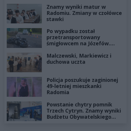
Znamy wyniki matur w
Radomiu. Zmiany w czołówce
stawki
Po wypadku został
przetransportowany
śmigłowcem na Józefów.
Historia mrozi krew w żyłach
Malczewski, Markiewicz i
duchowa uczta
Policja poszukuje zaginionej
49-letniej mieszkanki
Radomia
Powstanie chytry pomnik
Trzech Cytryn. Znamy wyniki
Budżetu Obywatelskiego
2027