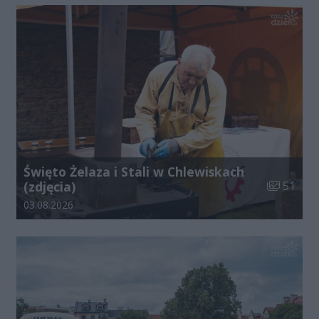
Święto Żelaza i Stali w Chlewiskach
Liczba zdj
(zdjęcia)
51
Data dodania galerii:
03.08.2026