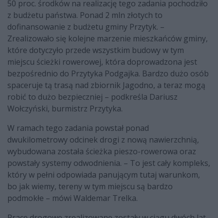
50 proc. środków na realizację tego zadania pochodziło
z budżetu państwa. Ponad 2 mln złotych to
dofinansowanie z budżetu gminy Przytyk. –
Zrealizowało się kolejne marzenie mieszkańców gminy,
które dotyczyło przede wszystkim budowy w tym
miejscu ścieżki rowerowej, która doprowadzona jest
bezpośrednio do Przytyka Podgajka. Bardzo dużo osób
spaceruje tą trasą nad zbiornik Jagodno, a teraz mogą
robić to dużo bezpieczniej – podkreśla Dariusz
Wołczyński, burmistrz Przytyka.
W ramach tego zadania powstał ponad
dwukilometrowy odcinek drogi z nową nawierzchnią,
wybudowana została ścieżka pieszo-rowerowa oraz
powstały systemy odwodnienia. – To jest cały kompleks,
który w pełni odpowiada panującym tutaj warunkom,
bo jak wiemy, tereny w tym miejscu są bardzo
podmokłe – mówi Waldemar Trelka.
Prace drogowe zrealizowane zostały w ciągu dwóch lat,