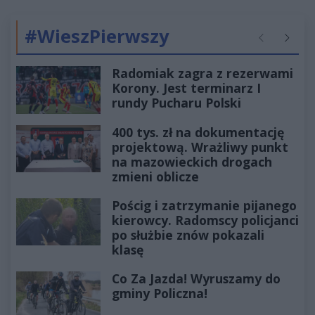
#WieszPierwszy
Poprzednie
Następ
Radomiak zagra z rezerwami
Korony. Jest terminarz I
rundy Pucharu Polski
400 tys. zł na dokumentację
projektową. Wrażliwy punkt
na mazowieckich drogach
zmieni oblicze
Pościg i zatrzymanie pijanego
kierowcy. Radomscy policjanci
po służbie znów pokazali
klasę
Co Za Jazda! Wyruszamy do
gminy Policzna!