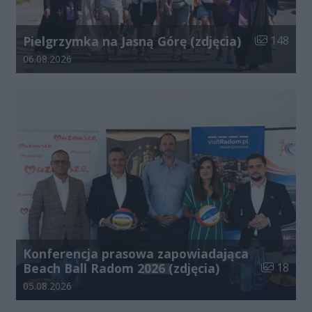
Liczba zdjęć
Pielgrzymka na Jasną Górę (zdjęcia)
148
Data dodania galerii:
06.08.2026
Konferencja prasowa zapowiadająca
Liczba zdj
Beach Ball Radom 2026 (zdjęcia)
18
Data dodania galerii:
05.08.2026