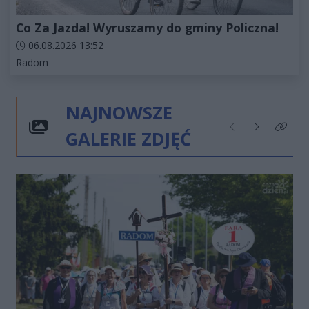
Co Za Jazda! Wyruszamy do gminy Policzna!
Data dodania artykułu:
06.08.2026 13:52
Kategorie artykułu:
Radom
NAJNOWSZE
GALERIE ZDJĘĆ
Poprzednie
Następne
Kliknij