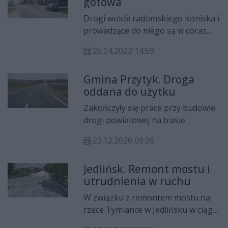
gotowa
Drogi wokół radomskiego lotniska i
prowadzące do niego są w coraz
lepszym stanie. To dzięki
26.04.2022 14:59
inwestycjom. Do użytku został
właśnie oddany 2,5 kilometrowy
Gmina Przytyk. Droga
odcinek od Małęczyn do Kiedrzyna
oddana do użytku
w stronę S12.
Zakończyły się prace przy budowie
drogi powiatowej na trasie
Wieniawa- Przytyk-Jedlińsk. 21
22.12.2020 09:26
grudnia drogę oficjalnie oddano do
użytku mieszkańcom.
Jedlińsk. Remont mostu i
utrudnienia w ruchu
W związku z remontem mostu na
rzece Tymiance w Jedlińsku w ciągu
drogi powiatowej Jedlińsk –