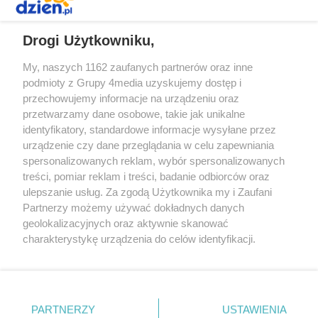
REKLAMA
Drogi Użytkowniku,
My, naszych 1162 zaufanych partnerów oraz inne
podmioty z Grupy 4media uzyskujemy dostęp i
przechowujemy informacje na urządzeniu oraz
przetwarzamy dane osobowe, takie jak unikalne
identyfikatory, standardowe informacje wysyłane przez
urządzenie czy dane przeglądania w celu zapewniania
spersonalizowanych reklam, wybór spersonalizowanych
Redakcja
Reklama
Prywatność
Praca Łódź
treści, pomiar reklam i treści, badanie odbiorców oraz
the:protocol
ulepszanie usług. Za zgodą Użytkownika my i Zaufani
Partnerzy możemy używać dokładnych danych
geolokalizacyjnych oraz aktywnie skanować
charakterystykę urządzenia do celów identyfikacji.
Ponieważ cenimy Twoją prywatność, prosimy o zgodę na
Szukaj
korzystanie z tych technologii poprzez kliknięcie
„Akceptuję”. Zgoda jest dobrowolna i zawsze możesz ją
zmienić/wycofać klikając przycisk ustawień prywatności
Facebook.com
Youtube.com
PARTNERZY
USTAWIENIA
znajdujący się w lewym dolnym rogu strony
. Niektóre