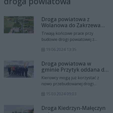
droga powiatowa
Droga powiatowa z
Wolanowa do Zakrzewa
już prawie gotowa
Trwają końcowe prace przy
budowie drogi powiatowej z
Wolanowa do Zakrzewa. Odcinek
19.06.2024 13:35
ma ponad 4 km długości i jest już
niemal gotowy. Pozostały ostatnie
Droga powiatowa w
prace związane z oznakowaniem
gminie Przytyk oddana do
jezdni.
użytku
Kierowcy mogą już korzystać z
nowo przebudowanej drogi
powiatowej w gminie Przytyk.
15.03.2024 09:03
Remont ponad dwukilometrowego
odcinka wraz z rozbudową mostu
Droga Kiedrzyn-Małęczyn
kosztował ponad 13 mln złotych.