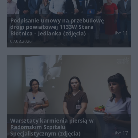
Podpisanie umowy na przebudowę
drogi powiatowej 1133W Stara
Liczba zdj
Błotnica - Jedlanka (zdjęcia)
11
Data dodania galerii:
07.08.2026
Warsztaty karmienia piersią w
Radomskim Szpitalu
Liczba zdj
Specjalistycznym (zdjęcia)
17