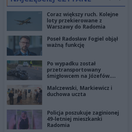
Poprzednie
Następ
Coraz większy ruch. Kolejne
loty przekierowane z
Warszawy do Radomia
Poseł Radosław Fogiel objął
ważną funkcję
Po wypadku został
przetransportowany
śmigłowcem na Józefów.
Historia mrozi krew w żyłach
Malczewski, Markiewicz i
duchowa uczta
Policja poszukuje zaginionej
49-letniej mieszkanki
Radomia