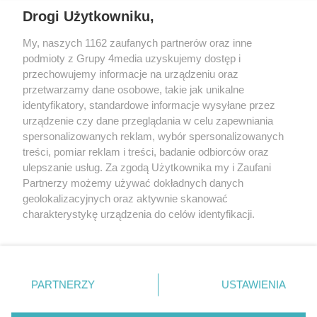
Drogi Użytkowniku,
My, naszych 1162 zaufanych partnerów oraz inne
podmioty z Grupy 4media uzyskujemy dostęp i
przechowujemy informacje na urządzeniu oraz
przetwarzamy dane osobowe, takie jak unikalne
identyfikatory, standardowe informacje wysyłane przez
urządzenie czy dane przeglądania w celu zapewniania
spersonalizowanych reklam, wybór spersonalizowanych
Redakcja
Reklama
Prywatność
Praca Łódź
treści, pomiar reklam i treści, badanie odbiorców oraz
the:protocol
ulepszanie usług. Za zgodą Użytkownika my i Zaufani
Partnerzy możemy używać dokładnych danych
geolokalizacyjnych oraz aktywnie skanować
charakterystykę urządzenia do celów identyfikacji.
Ponieważ cenimy Twoją prywatność, prosimy o zgodę na
Szukaj
korzystanie z tych technologii poprzez kliknięcie
„Akceptuję”. Zgoda jest dobrowolna i zawsze możesz ją
zmienić/wycofać klikając przycisk ustawień prywatności
Facebook.com
Youtube.com
PARTNERZY
USTAWIENIA
znajdujący się w lewym dolnym rogu strony
. Niektóre
rodzaje przetwarzania danych nie wymagają zgody