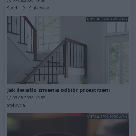
07.08.2026 19:30
Kategorie artykułu:
Sport
Siatkówka
ARTYKUŁ SPONSOROWANY
Jak światło zmienia odbiór przestrzeni
Data dodania artykułu:
07.08.2026 15:35
Kategorie artykułu:
Styl życia
ARTYKUŁ SPONSOROWANY