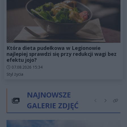
Która dieta pudełkowa w Legionowie
najlepiej sprawdzi się przy redukcji wagi bez
efektu jojo?
Data dodania artykułu:
07.08.2026 15:34
Kategorie artykułu:
Styl życia
NAJNOWSZE
GALERIE ZDJĘĆ
Poprzednie
Następne
Kliknij