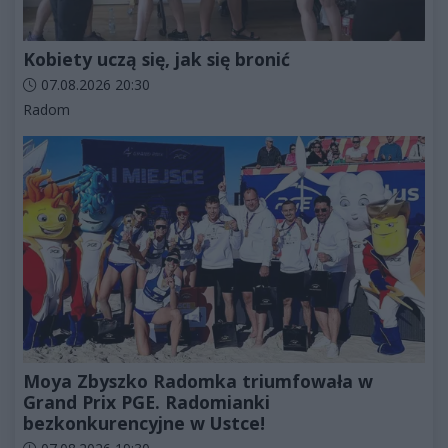
Kobiety uczą się, jak się bronić
Data dodania artykułu:
07.08.2026 20:30
Kategorie artykułu:
Radom
Moya Zbyszko Radomka triumfowała w
Grand Prix PGE. Radomianki
bezkonkurencyjne w Ustce!
Data dodania artykułu: