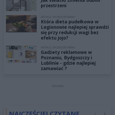
Jak światło zmienia odbiór
przestrzeni
ARTYKUŁ SPONSOROWANY
Która dieta pudełkowa w
Legionowie najlepiej sprawdzi
się przy redukcji wagi bez
efektu jojo?
ARTYKUŁ SPONSOROWANY
Gadżety reklamowe w
Poznaniu, Bydgoszczy i
Lublinie - gdzie najlepiej
zamawiać ?
REKLAMA
NAJCZĘŚCIEJ CZYTANE