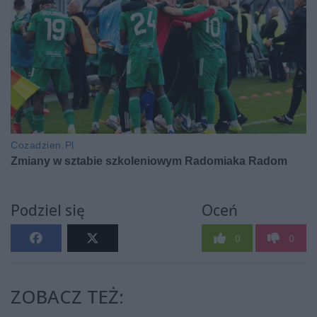
Podziel się
Oceń
0
0
ZOBACZ TEŻ: