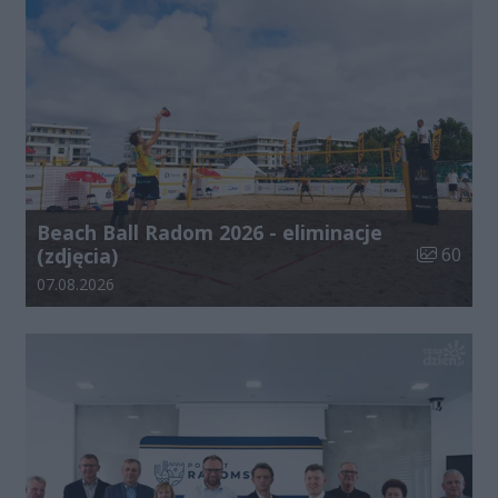
Beach Ball Radom 2026 - eliminacje
Liczba zdj
(zdjęcia)
60
Data dodania galerii:
07.08.2026