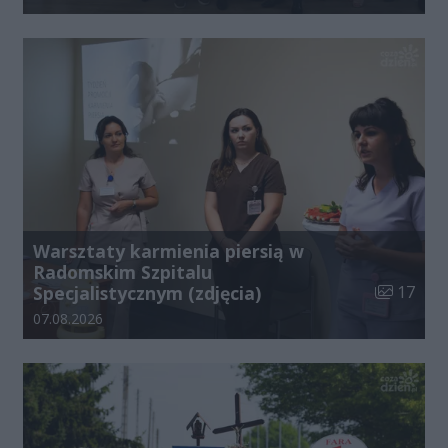
Warsztaty karmienia piersią w
Radomskim Szpitalu
Liczba zdj
Specjalistycznym (zdjęcia)
17
Data dodania galerii:
07.08.2026