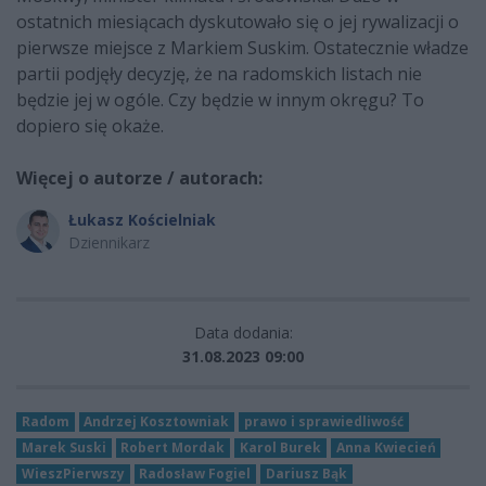
ostatnich miesiącach dyskutowało się o jej rywalizacji o
pierwsze miejsce z Markiem Suskim. Ostatecznie władze
partii podjęły decyzję, że na radomskich listach nie
będzie jej w ogóle. Czy będzie w innym okręgu? To
dopiero się okaże.
Więcej o autorze / autorach:
Łukasz Kościelniak
Dziennikarz
Data dodania:
31.08.2023 09:00
Radom
Andrzej Kosztowniak
prawo i sprawiedliwość
Marek Suski
Robert Mordak
Karol Burek
Anna Kwiecień
WieszPierwszy
Radosław Fogiel
Dariusz Bąk