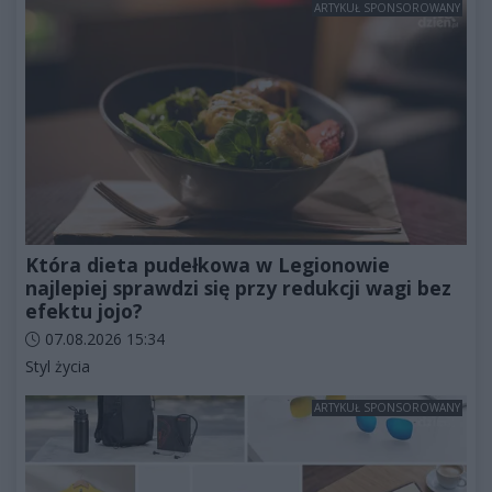
ARTYKUŁ SPONSOROWANY
Która dieta pudełkowa w Legionowie
najlepiej sprawdzi się przy redukcji wagi bez
efektu jojo?
Data dodania artykułu:
07.08.2026 15:34
Kategorie artykułu:
Styl życia
ARTYKUŁ SPONSOROWANY