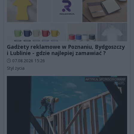
Gadżety reklamowe w Poznaniu, Bydgoszczy
i Lublinie - gdzie najlepiej zamawiać ?
Data dodania artykułu:
07.08.2026 15:26
Kategorie artykułu:
Styl życia
ARTYKUŁ SPONSOROWANY