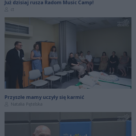
Już dzisiaj rusza Radom Music Camp!
Autor artykułu:
ct
Przyszłe mamy uczyły się karmić
Autor artykułu:
Natalia Pętelska