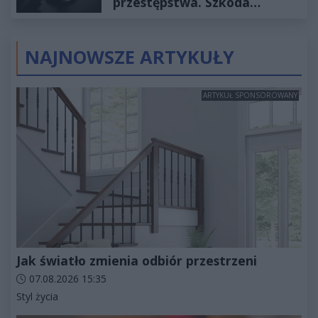
przestępstwa. Szkoda
wyceniona na ponad milion
złotych
NAJNOWSZE ARTYKUŁY
ARTYKUŁ SPONSOROWANY
Jak światło zmienia odbiór przestrzeni
Data dodania artykułu:
07.08.2026 15:35
Kategorie artykułu:
Styl życia