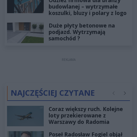
Odzież firmowa dla branży
budowlanej – wytrzymałe
koszulki, bluzy i polary z logo
Duże płyty betonowe na
podjazd. Wytrzymają
samochód ?
REKLAMA
NAJCZĘŚCIEJ CZYTANE
Poprzednie
Następ
Coraz większy ruch. Kolejne
loty przekierowane z
Warszawy do Radomia
Poseł Radosław Fogiel objął