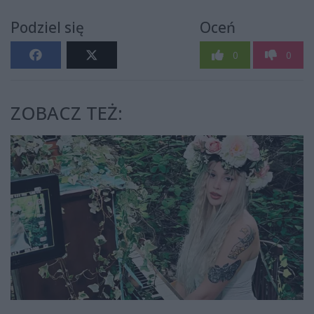
Podziel się
Oceń
0
0
ZOBACZ TEŻ: