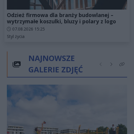
Odzież firmowa dla branży budowlanej –
wytrzymałe koszulki, bluzy i polary z logo
Data dodania artykułu:
07.08.2026 15:25
Kategorie artykułu:
Styl życia
NAJNOWSZE
GALERIE ZDJĘĆ
Poprzednie
Następne
Kliknij