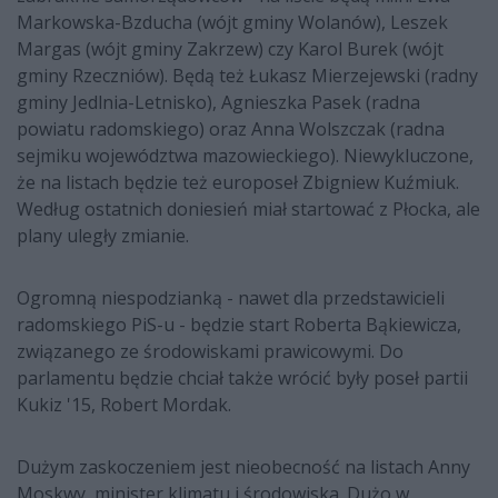
Markowska-Bzducha (wójt gminy Wolanów), Leszek
Margas (wójt gminy Zakrzew) czy Karol Burek (wójt
gminy Rzeczniów). Będą też Łukasz Mierzejewski (radny
gminy Jedlnia-Letnisko), Agnieszka Pasek (radna
powiatu radomskiego) oraz Anna Wolszczak (radna
sejmiku województwa mazowieckiego). Niewykluczone,
że na listach będzie też europoseł Zbigniew Kuźmiuk.
Według ostatnich doniesień miał startować z Płocka, ale
plany uległy zmianie.
Ogromną niespodzianką - nawet dla przedstawicieli
radomskiego PiS-u - będzie start Roberta Bąkiewicza,
związanego ze środowiskami prawicowymi. Do
parlamentu będzie chciał także wrócić były poseł partii
Kukiz '15, Robert Mordak.
Dużym zaskoczeniem jest nieobecność na listach Anny
Moskwy, minister klimatu i środowiska. Dużo w