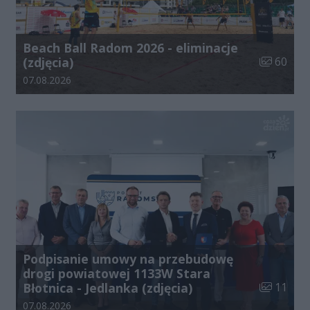
Beach Ball Radom 2026 - eliminacje
Liczba zdj
(zdjęcia)
60
Data dodania galerii:
07.08.2026
Podpisanie umowy na przebudowę
drogi powiatowej 1133W Stara
Liczba zdj
Błotnica - Jedlanka (zdjęcia)
11
Data dodania galerii:
07.08.2026