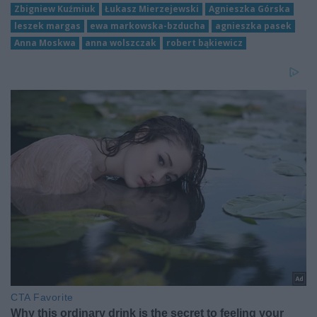
Zbigniew Kuźmiuk
Łukasz Mierzejewski
Agnieszka Górska
leszek margas
ewa markowska-bzducha
agnieszka pasek
Anna Moskwa
anna wolszczak
robert bąkiewicz