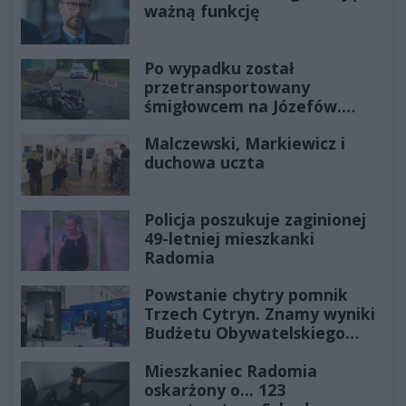
ważną funkcję
Po wypadku został
przetransportowany
śmigłowcem na Józefów.
Historia mrozi krew w żyłach
Malczewski, Markiewicz i
duchowa uczta
Policja poszukuje zaginionej
49-letniej mieszkanki
Radomia
Powstanie chytry pomnik
Trzech Cytryn. Znamy wyniki
Budżetu Obywatelskiego
2027
Mieszkaniec Radomia
oskarżony o... 123