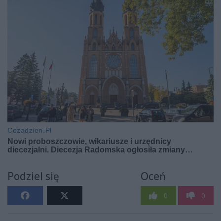
Podziel się
Oceń
0
0