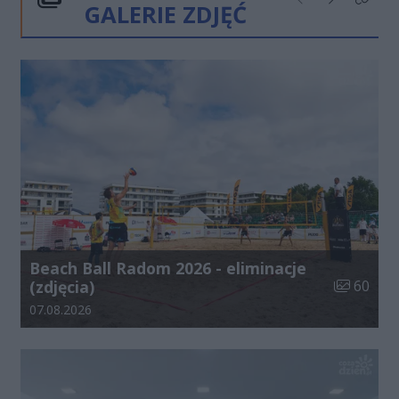
GALERIE ZDJĘĆ
Poprzednie
Następne
Kliknij
Beach Ball Radom 2026 - eliminacje
Liczba zdj
(zdjęcia)
60
Data dodania galerii:
07.08.2026