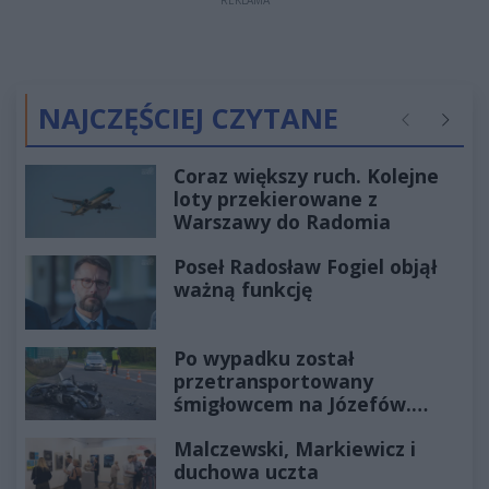
NAJCZĘŚCIEJ CZYTANE
Poprzednie
Następ
Coraz większy ruch. Kolejne
loty przekierowane z
Warszawy do Radomia
Poseł Radosław Fogiel objął
ważną funkcję
Po wypadku został
przetransportowany
śmigłowcem na Józefów.
Historia mrozi krew w żyłach
Malczewski, Markiewicz i
duchowa uczta