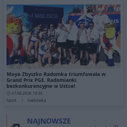
Moya Zbyszko Radomka triumfowała w
Grand Prix PGE. Radomianki
bezkonkurencyjne w Ustce!
Data dodania artykułu:
07.08.2026 19:30
Kategorie artykułu:
Sport
Siatkówka
NAJNOWSZE