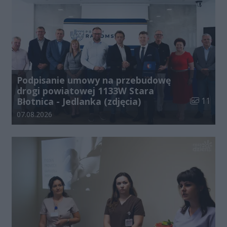
Podpisanie umowy na przebudowę
drogi powiatowej 1133W Stara
Liczba zdj
Błotnica - Jedlanka (zdjęcia)
11
Data dodania galerii:
07.08.2026