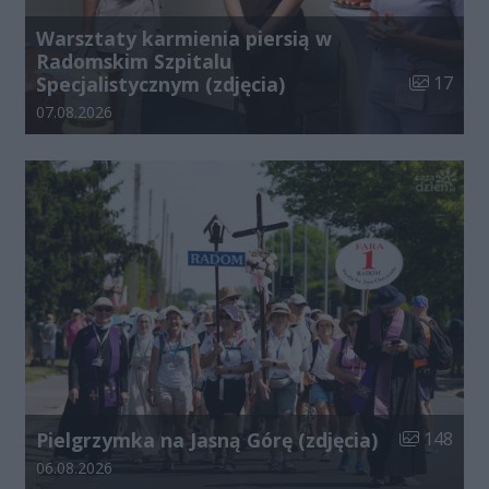
Warsztaty karmienia piersią w
Radomskim Szpitalu
Liczba zdj
Specjalistycznym (zdjęcia)
17
Data dodania galerii:
07.08.2026
Liczba zdjęć
Pielgrzymka na Jasną Górę (zdjęcia)
148
Data dodania galerii:
06.08.2026