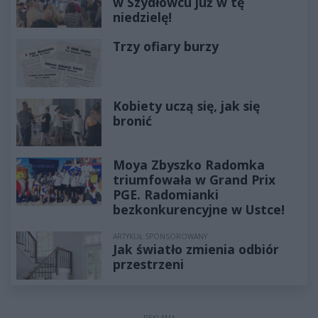
w Szydłowcu już w tę
niedzielę!
Trzy ofiary burzy
Kobiety uczą się, jak się
bronić
Moya Zbyszko Radomka
triumfowała w Grand Prix
PGE. Radomianki
bezkonkurencyjne w Ustce!
ARTYKUŁ SPONSOROWANY
Jak światło zmienia odbiór
przestrzeni
REKLAMA