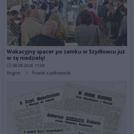
Wakacyjny spacer po zamku w Szydłowcu już
w tę niedzielę!
Data dodania artykułu:
08.08.2026 11:00
Kategorie artykułu:
Region
Powiat szydłowiecki