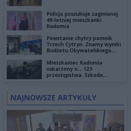
Policja poszukuje zaginionej
49-letniej mieszkanki
Radomia
Powstanie chytry pomnik
Trzech Cytryn. Znamy wyniki
Budżetu Obywatelskiego
2027
Mieszkaniec Radomia
oskarżony o... 123
przestępstwa. Szkoda
wyceniona na ponad milion
złotych
NAJNOWSZE ARTYKUŁY