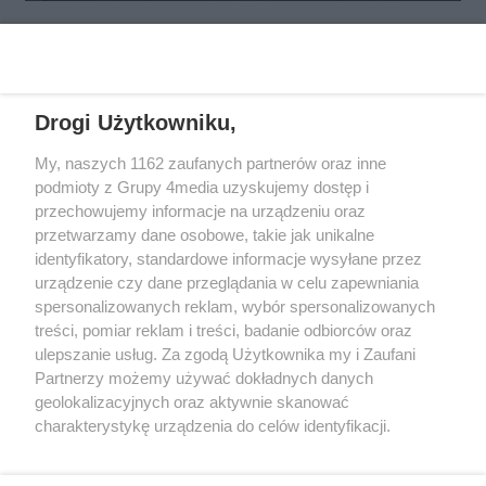
REKLAMA
Drogi Użytkowniku,
My, naszych 1162 zaufanych partnerów oraz inne
podmioty z Grupy 4media uzyskujemy dostęp i
przechowujemy informacje na urządzeniu oraz
przetwarzamy dane osobowe, takie jak unikalne
identyfikatory, standardowe informacje wysyłane przez
urządzenie czy dane przeglądania w celu zapewniania
spersonalizowanych reklam, wybór spersonalizowanych
Redakcja
Reklama
Prywatność
Praca Łódź
treści, pomiar reklam i treści, badanie odbiorców oraz
the:protocol
ulepszanie usług. Za zgodą Użytkownika my i Zaufani
Partnerzy możemy używać dokładnych danych
geolokalizacyjnych oraz aktywnie skanować
charakterystykę urządzenia do celów identyfikacji.
Ponieważ cenimy Twoją prywatność, prosimy o zgodę na
Szukaj
korzystanie z tych technologii poprzez kliknięcie