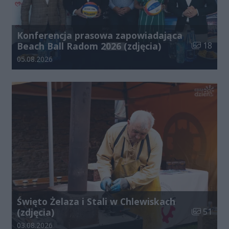
Konferencja prasowa zapowiadająca
Liczba zdj
Beach Ball Radom 2026 (zdjęcia)
18
Data dodania galerii:
05.08.2026
Święto Żelaza i Stali w Chlewiskach
Liczba zdj
(zdjęcia)
51
Data dodania galerii:
03.08.2026