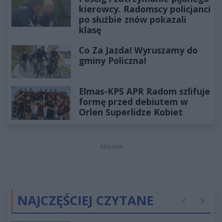
kierowcy. Radomscy policjanci
po służbie znów pokazali
klasę
Co Za Jazda! Wyruszamy do
gminy Policzna!
Elmas-KPS APR Radom szlifuje
formę przed debiutem w
Orlen Superlidze Kobiet
REKLAMA
NAJCZĘŚCIEJ CZYTANE
Poprzednie
Następ