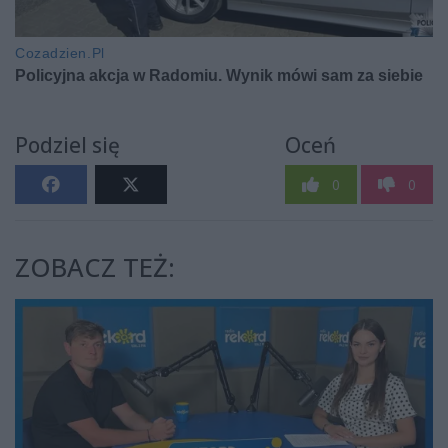
Podziel się
Oceń
0
0
ZOBACZ TEŻ: