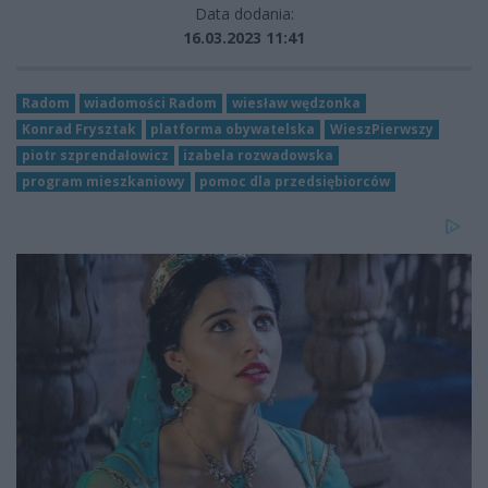
Data dodania:
16.03.2023 11:41
Radom
wiadomości Radom
wiesław wędzonka
Konrad Frysztak
platforma obywatelska
WieszPierwszy
piotr szprendałowicz
izabela rozwadowska
program mieszkaniowy
pomoc dla przedsiębiorców