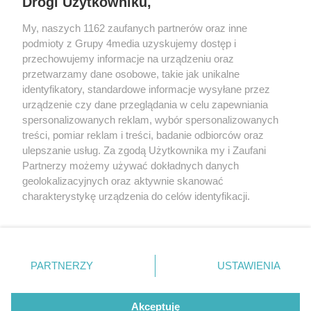
Drogi Użytkowniku,
My, naszych 1162 zaufanych partnerów oraz inne
podmioty z Grupy 4media uzyskujemy dostęp i
przechowujemy informacje na urządzeniu oraz
przetwarzamy dane osobowe, takie jak unikalne
identyfikatory, standardowe informacje wysyłane przez
urządzenie czy dane przeglądania w celu zapewniania
spersonalizowanych reklam, wybór spersonalizowanych
Redakcja
Reklama
Prywatność
Praca Łódź
treści, pomiar reklam i treści, badanie odbiorców oraz
the:protocol
ulepszanie usług. Za zgodą Użytkownika my i Zaufani
Partnerzy możemy używać dokładnych danych
geolokalizacyjnych oraz aktywnie skanować
charakterystykę urządzenia do celów identyfikacji.
Ponieważ cenimy Twoją prywatność, prosimy o zgodę na
Szukaj
korzystanie z tych technologii poprzez kliknięcie
„Akceptuję”. Zgoda jest dobrowolna i zawsze możesz ją
zmienić/wycofać klikając przycisk ustawień prywatności
Facebook.com
Youtube.com
PARTNERZY
USTAWIENIA
znajdujący się w lewym dolnym rogu strony
. Niektóre
rodzaje przetwarzania danych nie wymagają zgody
użytkownika, ale masz prawo sprzeciwić się takiemu
Akceptuję