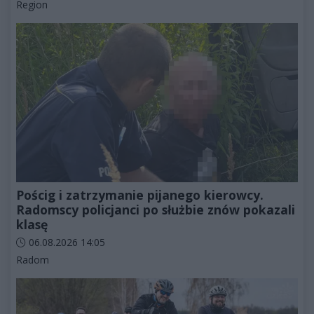
Kategorie artykułu:
Region
Pościg i zatrzymanie pijanego kierowcy.
Radomscy policjanci po służbie znów pokazali
klasę
Data dodania artykułu:
06.08.2026 14:05
Kategorie artykułu:
Radom