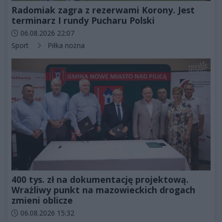
Radomiak zagra z rezerwami Korony. Jest
terminarz I rundy Pucharu Polski
Data dodania artykułu:
06.08.2026 22:07
Kategorie artykułu:
Sport
Piłka nożna
400 tys. zł na dokumentację projektową.
Wrażliwy punkt na mazowieckich drogach
zmieni oblicze
Data dodania artykułu:
06.08.2026 15:32