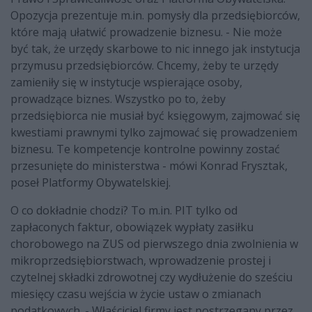
Opozycja prezentuje m.in. pomysły dla przedsiębiorców,
które mają ułatwić prowadzenie biznesu. - Nie może
być tak, że urzędy skarbowe to nic innego jak instytucja
przymusu przedsiębiorców. Chcemy, żeby te urzędy
zamieniły się w instytucje wspierające osoby,
prowadzące biznes. Wszystko po to, żeby
przedsiębiorca nie musiał być księgowym, zajmować się
kwestiami prawnymi tylko zajmować się prowadzeniem
biznesu. Te kompetencje kontrolne powinny zostać
przesunięte do ministerstwa - mówi Konrad Frysztak,
poseł Platformy Obywatelskiej.
O co dokładnie chodzi? To m.in. PIT tylko od
zapłaconych faktur, obowiązek wypłaty zasiłku
chorobowego na ZUS od pierwszego dnia zwolnienia w
mikroprzedsiębiorstwach, wprowadzenie prostej i
czytelnej składki zdrowotnej czy wydłużenie do sześciu
miesięcy czasu wejścia w życie ustaw o zmianach
podatkowych. - Właściciel firmy jest postrzegany przez