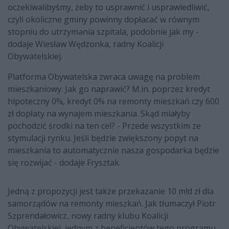
oczekiwalibyśmy, żeby to usprawnić i usprawiedliwić,
czyli okoliczne gminy powinny dopłacać w równym
stopniu do utrzymania szpitala, podobnie jak my -
dodaje Wiesław Wędzonka, radny Koalicji
Obywatelskiej.
Platforma Obywatelska zwraca uwagę na problem
mieszkaniowy. Jak go naprawić? M.in. poprzez kredyt
hipoteczny 0%, kredyt 0% na remonty mieszkań czy 600
zł dopłaty na wynajem mieszkania. Skąd miałyby
pochodzić środki na ten cel? - Przede wszystkim ze
stymulacji rynku. Jeśli będzie zwiększony popyt na
mieszkania to automatycznie nasza gospodarka będzie
się rozwijać - dodaje Frysztak.
Jedną z propozycji jest także przekazanie 10 mld zł dla
samorządów na remonty mieszkań. Jak tłumaczył Piotr
Szprendałowicz, nowy radny klubu Koalicji
Obywatelskiej, jednym z beneficjentów tego programu