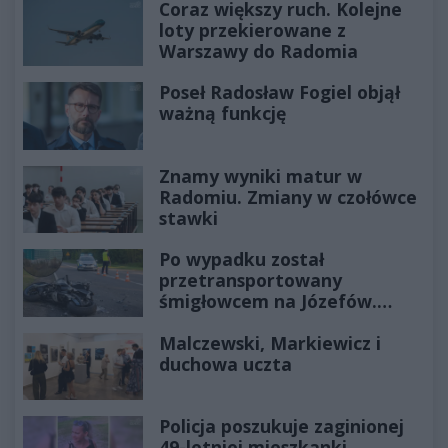
Coraz większy ruch. Kolejne
loty przekierowane z
Warszawy do Radomia
Poseł Radosław Fogiel objął
ważną funkcję
Znamy wyniki matur w
Radomiu. Zmiany w czołówce
stawki
Po wypadku został
przetransportowany
śmigłowcem na Józefów.
Historia mrozi krew w żyłach
Malczewski, Markiewicz i
duchowa uczta
Policja poszukuje zaginionej
49-letniej mieszkanki