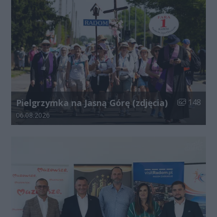
Liczba zdjęć
Pielgrzymka na Jasną Górę (zdjęcia)
148
Data dodania galerii:
06.08.2026