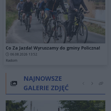
Co Za Jazda! Wyruszamy do gminy Policzna!
Data dodania artykułu:
06.08.2026 13:52
Kategorie artykułu:
Radom
NAJNOWSZE
GALERIE ZDJĘĆ
Poprzednie
Następne
Kliknij