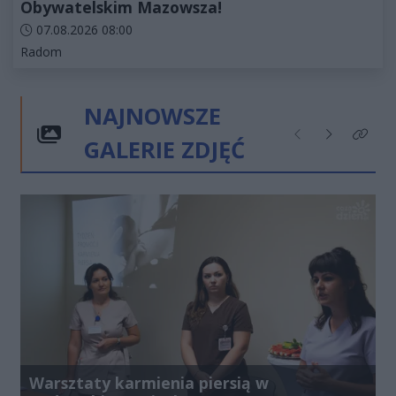
Obywatelskim Mazowsza!
Data dodania artykułu:
07.08.2026 08:00
Kategorie artykułu:
Radom
NAJNOWSZE
GALERIE ZDJĘĆ
Poprzednie
Następne
Kliknij
Warsztaty karmienia piersią w