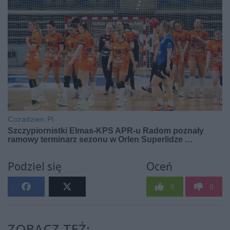
Podziel się
Oceń
0
0
ZOBACZ TEŻ: