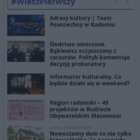
#WieszPierwszy
Poprzednie
Następ
Adresy kultury | Teatr
Powszechny w Radomiu
Śledztwo umorzone.
Bąkiewicz oczyszczony z
zarzutów. Polityk komentuje
decyzję prokuratury
Informator kulturalny. Co
będzie działo się w weekend?
Region radomski – 49
projektów w Budżecie
Obywatelskim Mazowsza!
ARTYKUŁ SPONSOROWANY
Nowoczesny dom to nie tylko
fotowoltaika. Co naprawdę