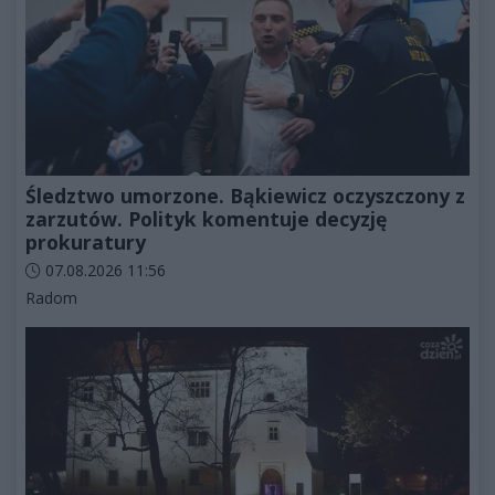
Śledztwo umorzone. Bąkiewicz oczyszczony z
zarzutów. Polityk komentuje decyzję
prokuratury
Data dodania artykułu:
07.08.2026 11:56
Kategorie artykułu:
Radom