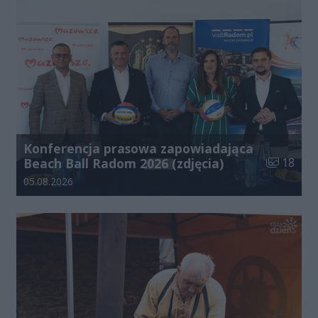
Konferencja prasowa zapowiadająca
Liczba zdj
Beach Ball Radom 2026 (zdjęcia)
18
Data dodania galerii:
05.08.2026