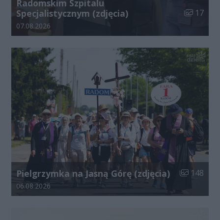
Radomskim Szpitalu
Liczba zdj
Specjalistycznym (zdjęcia)
17
Data dodania galerii:
07.08.2026
Liczba zdjęć
Pielgrzymka na Jasną Górę (zdjęcia)
148
Data dodania galerii:
06.08.2026