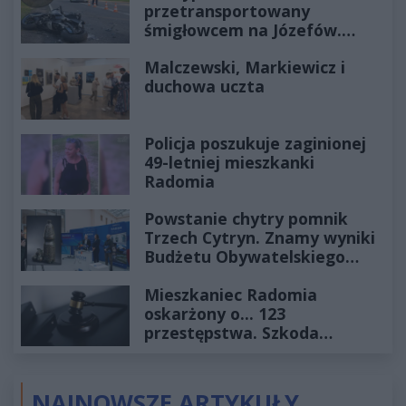
przetransportowany
śmigłowcem na Józefów.
Historia mrozi krew w żyłach
Malczewski, Markiewicz i
duchowa uczta
Policja poszukuje zaginionej
49-letniej mieszkanki
Radomia
Powstanie chytry pomnik
Trzech Cytryn. Znamy wyniki
Budżetu Obywatelskiego
2027
Mieszkaniec Radomia
oskarżony o... 123
przestępstwa. Szkoda
wyceniona na ponad milion
złotych
NAJNOWSZE ARTYKUŁY