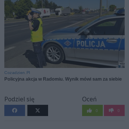
Podziel się
Oceń
0
0