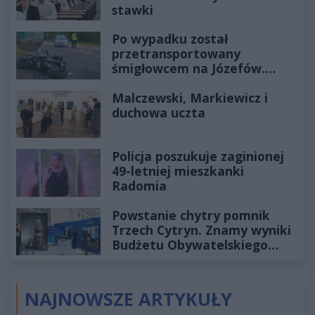
stawki
Po wypadku został
przetransportowany
śmigłowcem na Józefów.
Historia mrozi krew w żyłach
Malczewski, Markiewicz i
duchowa uczta
Policja poszukuje zaginionej
49-letniej mieszkanki
Radomia
Powstanie chytry pomnik
Trzech Cytryn. Znamy wyniki
Budżetu Obywatelskiego
2027
NAJNOWSZE ARTYKUŁY