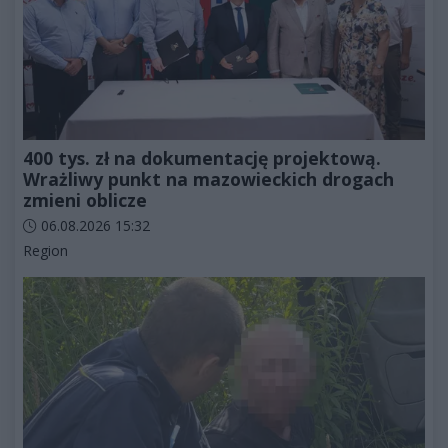
400 tys. zł na dokumentację projektową.
Wrażliwy punkt na mazowieckich drogach
zmieni oblicze
Data dodania artykułu:
06.08.2026 15:32
Kategorie artykułu:
Region