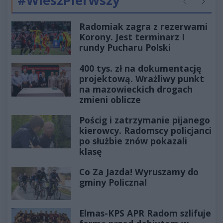
#WieszPierwszy
Poprzednie
Następ
Radomiak zagra z rezerwami
Korony. Jest terminarz I
rundy Pucharu Polski
400 tys. zł na dokumentację
projektową. Wrażliwy punkt
na mazowieckich drogach
zmieni oblicze
Pościg i zatrzymanie pijanego
kierowcy. Radomscy policjanci
po służbie znów pokazali
klasę
Co Za Jazda! Wyruszamy do
gminy Policzna!
Elmas-KPS APR Radom szlifuje