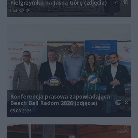
Liczba zdjęć
Pielgrzymka na Jasną Górę (zdjęcia)
148
Data dodania galerii:
06.08.2026
Konferencja prasowa zapowiadająca
Liczba zdj
Beach Ball Radom 2026 (zdjęcia)
18
Data dodania galerii:
05.08.2026