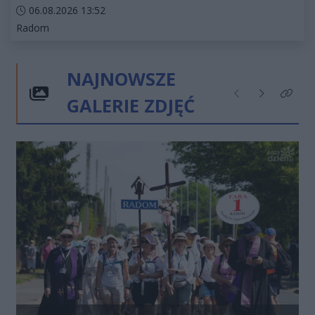
Data dodania artykułu:
06.08.2026 13:52
Kategorie artykułu:
Radom
NAJNOWSZE
GALERIE ZDJĘĆ
Poprzednie
Następne
Kliknij