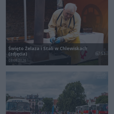
Święto Żelaza i Stali w Chlewiskach
Liczba zdj
(zdjęcia)
51
Data dodania galerii:
03.08.2026