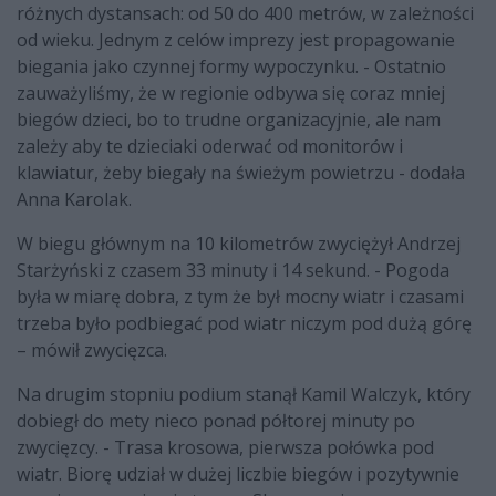
różnych dystansach: od 50 do 400 metrów, w zależności
od wieku. Jednym z celów imprezy jest propagowanie
biegania jako czynnej formy wypoczynku. - Ostatnio
zauważyliśmy, że w regionie odbywa się coraz mniej
biegów dzieci, bo to trudne organizacyjnie, ale nam
zależy aby te dzieciaki oderwać od monitorów i
klawiatur, żeby biegały na świeżym powietrzu - dodała
Anna Karolak.
W biegu głównym na 10 kilometrów zwyciężył Andrzej
Starżyński z czasem 33 minuty i 14 sekund. - Pogoda
była w miarę dobra, z tym że był mocny wiatr i czasami
trzeba było podbiegać pod wiatr niczym pod dużą górę
– mówił zwycięzca.
Na drugim stopniu podium stanął Kamil Walczyk, który
dobiegł do mety nieco ponad półtorej minuty po
zwycięzcy. - Trasa krosowa, pierwsza połówka pod
wiatr. Biorę udział w dużej liczbie biegów i pozytywnie