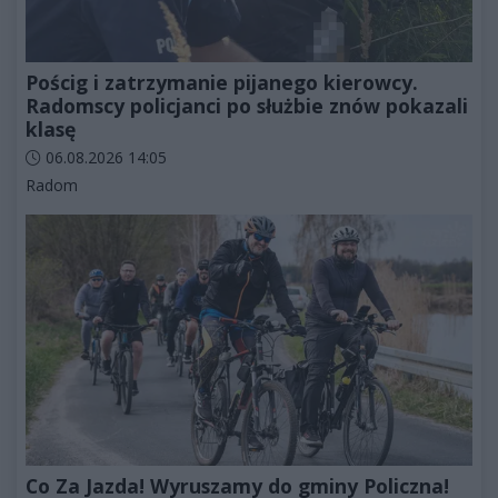
Pościg i zatrzymanie pijanego kierowcy.
Radomscy policjanci po służbie znów pokazali
klasę
Data dodania artykułu:
06.08.2026 14:05
Kategorie artykułu:
Radom
Co Za Jazda! Wyruszamy do gminy Policzna!