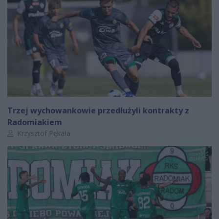
Trzej wychowankowie przedłużyli kontrakty z
Radomiakiem
Autor artykułu:
Krzysztof Pękała