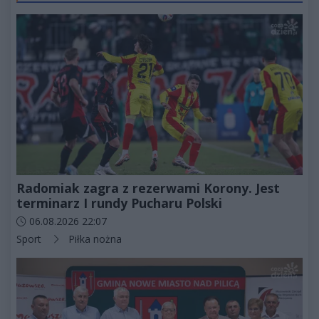
Radomiak zagra z rezerwami Korony. Jest
terminarz I rundy Pucharu Polski
Data dodania artykułu:
06.08.2026 22:07
Kategorie artykułu:
Sport
Piłka nożna