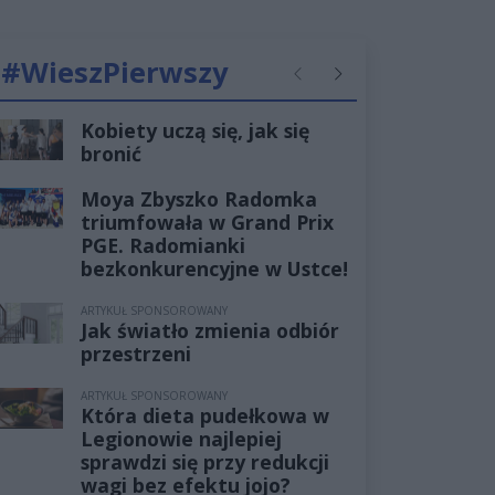
#WieszPierwszy
Poprzednie
Następne
Kobiety uczą się, jak się
bronić
Moya Zbyszko Radomka
triumfowała w Grand Prix
PGE. Radomianki
bezkonkurencyjne w Ustce!
ARTYKUŁ SPONSOROWANY
Jak światło zmienia odbiór
przestrzeni
ARTYKUŁ SPONSOROWANY
Która dieta pudełkowa w
Legionowie najlepiej
sprawdzi się przy redukcji
wagi bez efektu jojo?