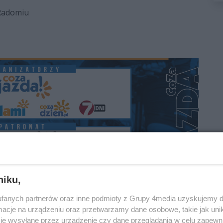
Radomiu
niku,
fanych partnerów oraz inne podmioty z Grupy 4media uzyskujemy d
cje na urządzeniu oraz przetwarzamy dane osobowe, takie jak unika
je wysyłane przez urządzenie czy dane przeglądania w celu zapewn