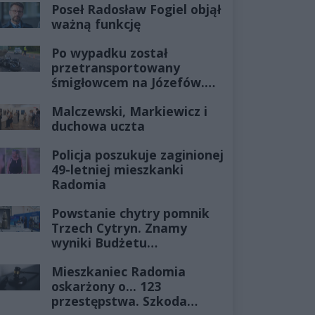
Poseł Radosław Fogiel objął
ważną funkcję
Po wypadku został
przetransportowany
śmigłowcem na Józefów.
Historia mrozi krew w
Malczewski, Markiewicz i
żyłach
duchowa uczta
Policja poszukuje zaginionej
49-letniej mieszkanki
Radomia
Powstanie chytry pomnik
Trzech Cytryn. Znamy
wyniki Budżetu
Obywatelskiego 2027
Mieszkaniec Radomia
oskarżony o... 123
przestępstwa. Szkoda