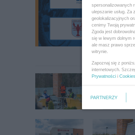
spersonalizowanych re
ulepszanie usług. Za
geolokalizacyjnych or
cenimy Twoją prywatno
Zgoda jest dobrowoln
się w lewym dolnym r
ale masz prawo sprzec
witrynie.
Zapoznaj się z poniż
internetowych. Szcze
Prywatności
i
Cookie
PARTNERZY