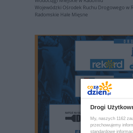
Wodociągi Miejskie w Radomiu
Wojewódzki Ośrodek Ruchu Drogowego w 
Radomskie Hale Mięsne
Drogi Użytkow
My, naszych 1162 zau
przechowujemy informa
standardowe informac