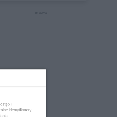
wyceniona na ponad milion
złotych
REKLAMA
ostęp i
lne identyfikatory,
iania