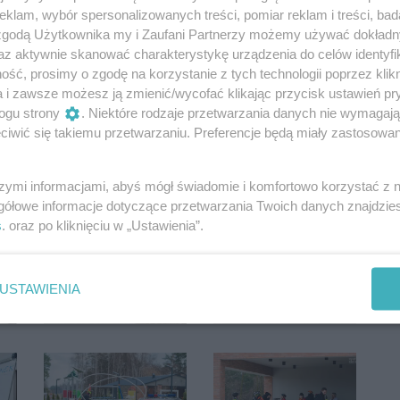
klam, wybór spersonalizowanych treści, pomiar reklam i treści, bad
 zgodą Użytkownika my i Zaufani Partnerzy możemy używać dokład
az aktywnie skanować charakterystykę urządzenia do celów identyfi
ść, prosimy o zgodę na korzystanie z tych technologii poprzez klikn
a i zawsze możesz ją zmienić/wycofać klikając przycisk ustawień pr
ogu strony
. Niektóre rodzaje przetwarzania danych nie wymagaj
iwić się takiemu przetwarzaniu. Preferencje będą miały zastosowania
szymi informacjami, abyś mógł świadomie i komfortowo korzystać z
gółowe informacje dotyczące przetwarzania Twoich danych znajdzi
s
. oraz po kliknięciu w „Ustawienia”.
USTAWIENIA