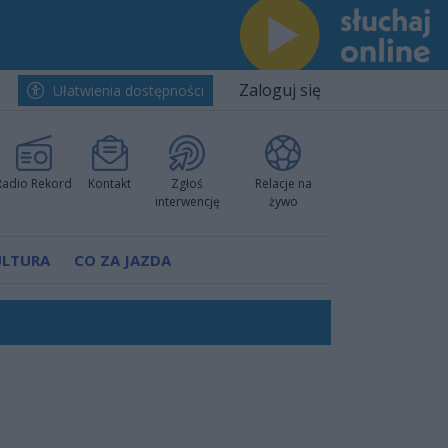
Zaloguj się
Ułatwienia dostępności
Radio Rekord
Kontakt
Zgłoś
Relacje na
interwencję
żywo
ULTURA
CO ZA JAZDA
nkurencyjne w Ustce!
ano umowę
Polski
 decyzję prokuratury
ów pokazali klasę
worzyć nową sportową tradycję"
ruchu