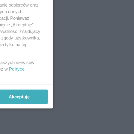
anie odbiorców oraz
nych danych
kacji. Ponieważ
ięcie „Akceptuję”.
ywatności znajdujący
ą zgody użytkownika,
 tylko na tej
 naszych serwisów
esz w
Polityce
Akceptuję