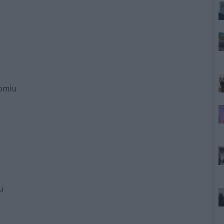
domiu
u