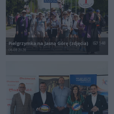
Liczba zdjęć
Pielgrzymka na Jasną Górę (zdjęcia)
148
Data dodania galerii:
06.08.2026