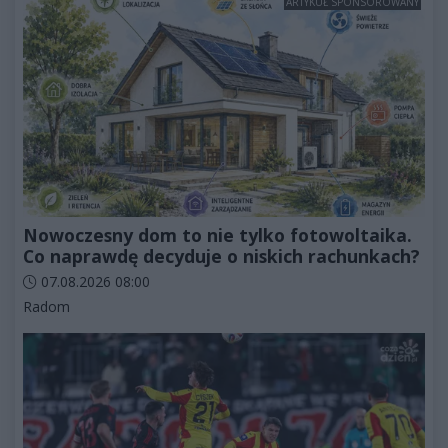
ARTYKUŁ SPONSOROWANY
Nowoczesny dom to nie tylko fotowoltaika.
Co naprawdę decyduje o niskich rachunkach?
Data dodania artykułu:
07.08.2026 08:00
Kategorie artykułu:
Radom