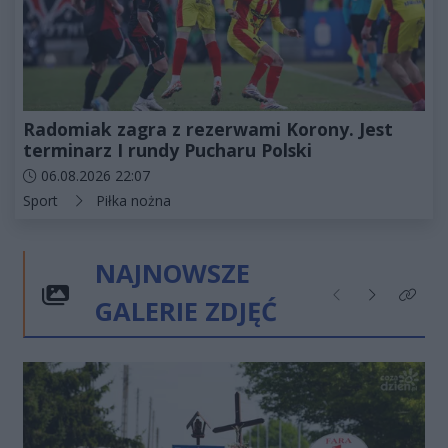
Radomiak zagra z rezerwami Korony. Jest
terminarz I rundy Pucharu Polski
Data dodania artykułu:
06.08.2026 22:07
Kategorie artykułu:
Sport
Piłka nożna
NAJNOWSZE
GALERIE ZDJĘĆ
Poprzednie
Następne
Kliknij