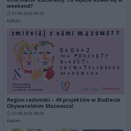
weekend?
Data dodania artykułu:
07.08.2026 09:19
Kategorie artykułu:
Kultura
Region radomski – 49 projektów w Budżecie
Obywatelskim Mazowsza!
Data dodania artykułu:
07.08.2026 08:00
Kategorie artykułu:
Radom