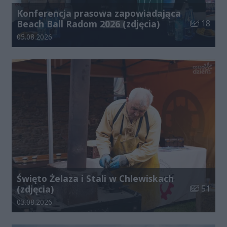
Konferencja prasowa zapowiadająca
Liczba zdj
Beach Ball Radom 2026 (zdjęcia)
18
Data dodania galerii:
05.08.2026
Święto Żelaza i Stali w Chlewiskach
Liczba zdj
(zdjęcia)
51
Data dodania galerii:
03.08.2026