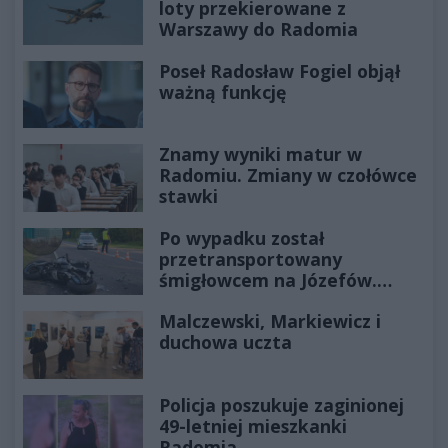
loty przekierowane z
Warszawy do Radomia
Poseł Radosław Fogiel objął
ważną funkcję
Znamy wyniki matur w
Radomiu. Zmiany w czołówce
stawki
Po wypadku został
przetransportowany
śmigłowcem na Józefów.
Historia mrozi krew w żyłach
Malczewski, Markiewicz i
duchowa uczta
Policja poszukuje zaginionej
49-letniej mieszkanki
Radomia