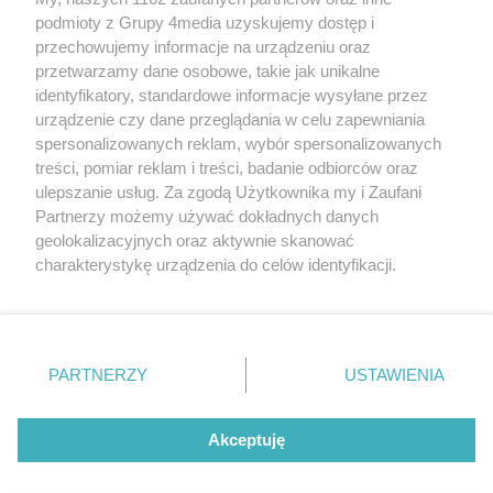
podmioty z Grupy 4media uzyskujemy dostęp i
przechowujemy informacje na urządzeniu oraz
przetwarzamy dane osobowe, takie jak unikalne
identyfikatory, standardowe informacje wysyłane przez
urządzenie czy dane przeglądania w celu zapewniania
spersonalizowanych reklam, wybór spersonalizowanych
Redakcja
Reklama
Prywatność
Praca Łódź
treści, pomiar reklam i treści, badanie odbiorców oraz
the:protocol
ulepszanie usług. Za zgodą Użytkownika my i Zaufani
Partnerzy możemy używać dokładnych danych
geolokalizacyjnych oraz aktywnie skanować
charakterystykę urządzenia do celów identyfikacji.
Ponieważ cenimy Twoją prywatność, prosimy o zgodę na
Szukaj
korzystanie z tych technologii poprzez kliknięcie
„Akceptuję”. Zgoda jest dobrowolna i zawsze możesz ją
zmienić/wycofać klikając przycisk ustawień prywatności
Facebook.com
Youtube.com
PARTNERZY
USTAWIENIA
znajdujący się w lewym dolnym rogu strony
. Niektóre
rodzaje przetwarzania danych nie wymagają zgody
użytkownika, ale masz prawo sprzeciwić się takiemu
Akceptuję
przetwarzaniu. Preferencje będą miały zastosowania tylko
na tej witrynie.
CMS portalu
przygotowany przez