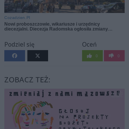
Podziel się
Oceń
0
0
ZOBACZ TEŻ: