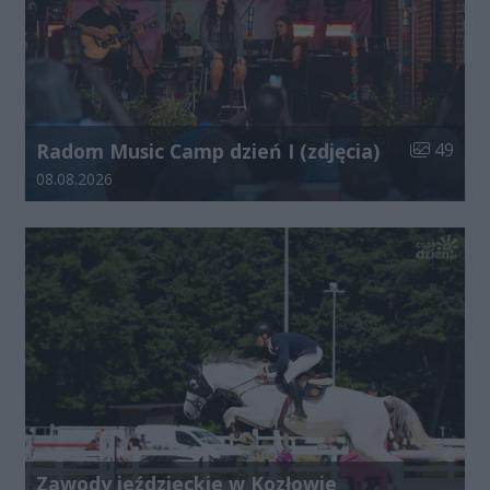
Liczba zdj
Radom Music Camp dzień I (zdjęcia)
49
Data dodania galerii:
08.08.2026
Zawody jeździeckie w Kozłowie