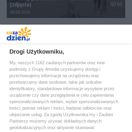
Liczba zdj
(zdjęcia)
60
Data dodania galerii:
08.08.2026
REKLAMA
Drogi Użytkowniku,
My, naszych 1162 zaufanych partnerów oraz inne
podmioty z Grupy 4media uzyskujemy dostęp i
przechowujemy informacje na urządzeniu oraz
przetwarzamy dane osobowe, takie jak unikalne
identyfikatory, standardowe informacje wysyłane przez
urządzenie czy dane przeglądania w celu zapewniania
spersonalizowanych reklam, wybór spersonalizowanych
Redakcja
Reklama
Prywatność
Praca Łódź
treści, pomiar reklam i treści, badanie odbiorców oraz
the:protocol
ulepszanie usług. Za zgodą Użytkownika my i Zaufani
Partnerzy możemy używać dokładnych danych
geolokalizacyjnych oraz aktywnie skanować