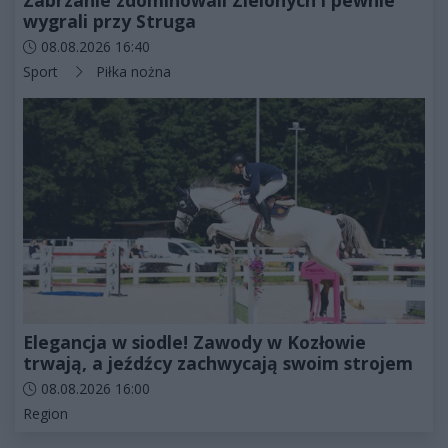
Zabrzanie zdominowali Zielonych i pewnie
wygrali przy Struga
Data dodania artykułu:
08.08.2026 16:40
Kategorie artykułu:
Sport
Piłka nożna
Elegancja w siodle! Zawody w Kozłowie
trwają, a jeźdźcy zachwycają swoim strojem
Data dodania artykułu:
08.08.2026 16:00
Kategorie artykułu:
Region