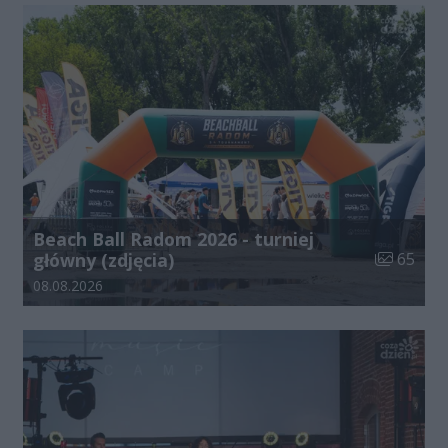
Beach Ball Radom 2026 - turniej
Liczba zdj
główny (zdjęcia)
65
Data dodania galerii:
08.08.2026