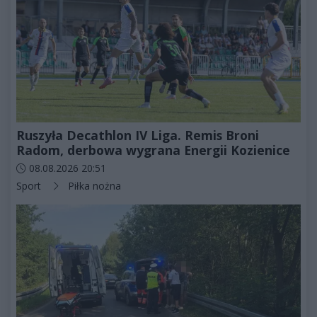
Ruszyła Decathlon IV Liga. Remis Broni
Radom, derbowa wygrana Energii Kozienice
Data dodania artykułu:
08.08.2026 20:51
Kategorie artykułu:
Sport
Piłka nożna