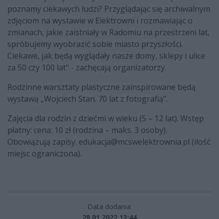
poznamy ciekawych ludzi? Przyglądając się archiwalnym
zdjęciom na wystawie w Elektrowni i rozmawiając o
zmianach, jakie zaistniały w Radomiu na przestrzeni lat,
spróbujemy wyobrazić sobie miasto przyszłości.
Ciekawe, jak będą wyglądały nasze domy, sklepy i ulice
za 50 czy 100 lat" - zachęcają organizatorzy.
Rodzinne warsztaty plastyczne zainspirowane będą
wystawą „Wojciech Stan. 70 lat z fotografią”.
Zajęcia dla rodzin z dziećmi w wieku (5 – 12 lat). Wstęp
płatny: cena: 10 zł (rodzina – maks. 3 osoby).
Obowiązują zapisy:
edukacja@mcswelektrownia.pl
(ilość
miejsc ograniczona).
Data dodania:
28.01.2022 13:44