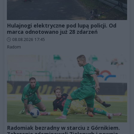
Hulajnogi elektryczne pod lupą policji. Od
marca odnotowano już 28 zdarzeń
Data dodania artykułu:
08.08.2026 17:45
Kategorie artykułu:
Radom
Radomiak bezradny w starciu z Górnikiem.