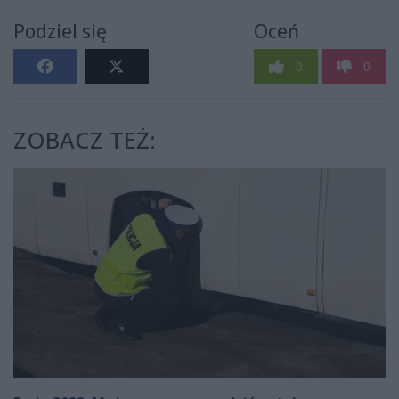
Podziel się
Oceń
0
0
ZOBACZ TEŻ: