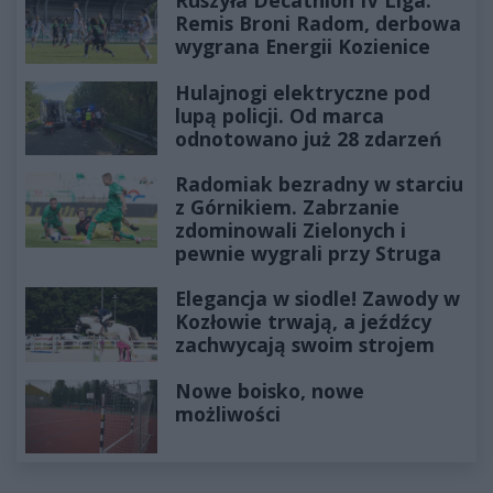
Ruszyła Decathlon IV Liga.
Remis Broni Radom, derbowa
wygrana Energii Kozienice
Hulajnogi elektryczne pod
lupą policji. Od marca
odnotowano już 28 zdarzeń
Radomiak bezradny w starciu
z Górnikiem. Zabrzanie
zdominowali Zielonych i
pewnie wygrali przy Struga
Elegancja w siodle! Zawody w
Kozłowie trwają, a jeźdźcy
zachwycają swoim strojem
Nowe boisko, nowe
możliwości