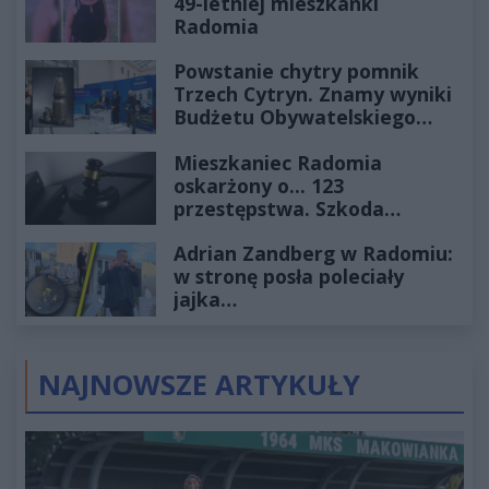
49-letniej mieszkanki
Radomia
Powstanie chytry pomnik
Trzech Cytryn. Znamy wyniki
Budżetu Obywatelskiego
2027
Mieszkaniec Radomia
oskarżony o... 123
przestępstwa. Szkoda
wyceniona na ponad milion
Adrian Zandberg w Radomiu:
złotych
w stronę posła poleciały
jajka…
NAJNOWSZE ARTYKUŁY