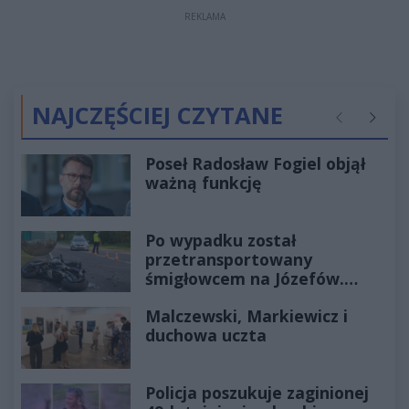
REKLAMA
NAJCZĘŚCIEJ CZYTANE
Poprzednie
Następ
Poseł Radosław Fogiel objął
ważną funkcję
Po wypadku został
przetransportowany
śmigłowcem na Józefów.
Historia mrozi krew w żyłach
Malczewski, Markiewicz i
duchowa uczta
Policja poszukuje zaginionej