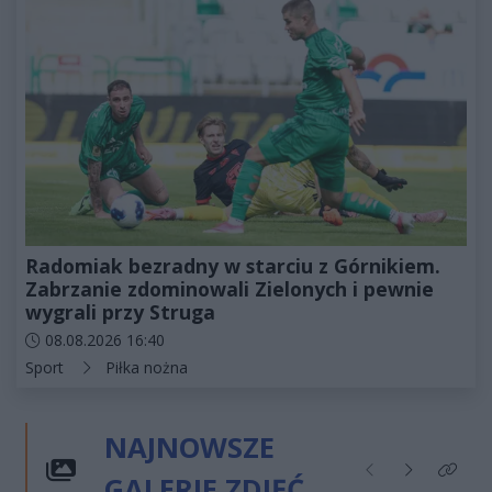
Radomiak bezradny w starciu z Górnikiem.
Zabrzanie zdominowali Zielonych i pewnie
wygrali przy Struga
Data dodania artykułu:
08.08.2026 16:40
Kategorie artykułu:
Sport
Piłka nożna
NAJNOWSZE
GALERIE ZDJĘĆ
Poprzednie
Następne
Kliknij