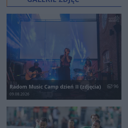
Liczba zdj
Radom Music Camp dzień II (zdjęcia)
96
Data dodania galerii:
09.08.2026