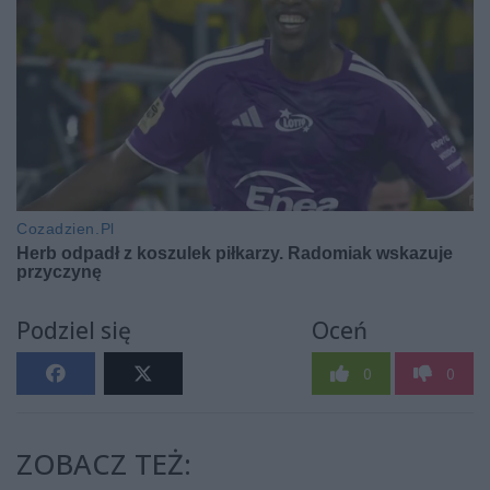
Podziel się
Oceń
0
0
ZOBACZ TEŻ: