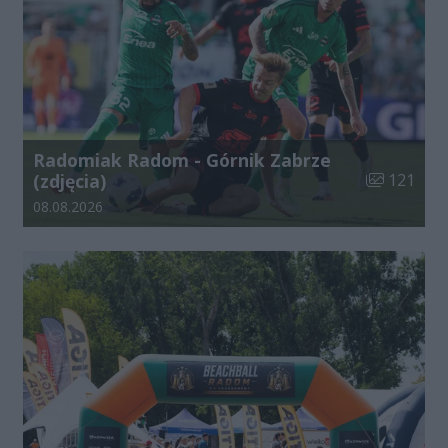
Radomiak Radom - Górnik Zabrze
Liczba zdjęć
(zdjęcia)
121
Data dodania galerii:
08.08.2026