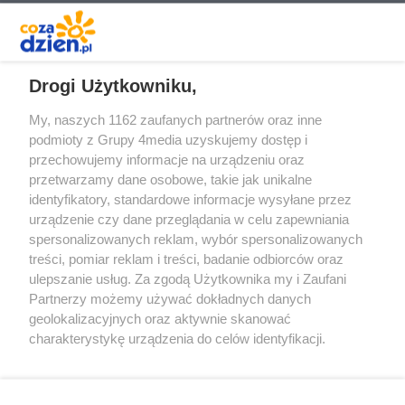
REKLAMA
Drogi Użytkowniku,
My, naszych 1162 zaufanych partnerów oraz inne
podmioty z Grupy 4media uzyskujemy dostęp i
przechowujemy informacje na urządzeniu oraz
przetwarzamy dane osobowe, takie jak unikalne
identyfikatory, standardowe informacje wysyłane przez
urządzenie czy dane przeglądania w celu zapewniania
spersonalizowanych reklam, wybór spersonalizowanych
Redakcja
Reklama
Prywatność
Praca Łódź
treści, pomiar reklam i treści, badanie odbiorców oraz
the:protocol
ulepszanie usług. Za zgodą Użytkownika my i Zaufani
Partnerzy możemy używać dokładnych danych
geolokalizacyjnych oraz aktywnie skanować
charakterystykę urządzenia do celów identyfikacji.
Ponieważ cenimy Twoją prywatność, prosimy o zgodę na
Szukaj
korzystanie z tych technologii poprzez kliknięcie
„Akceptuję”. Zgoda jest dobrowolna i zawsze możesz ją