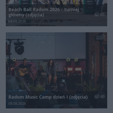
Beach Ball Radom 2026 - turniej
Liczba zdj
główny (zdjęcia)
65
Data dodania galerii:
08.08.2026
Liczba zdj
Radom Music Camp dzień I (zdjęcia)
49
Data dodania galerii:
08.08.2026