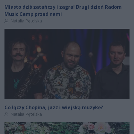
Miasto dziś zatańczy i zagra! Drugi dzień Radom
Music Camp przed nami
Autor artykułu:
Natalia Pętelska
Co łączy Chopina, jazz i wiejską muzykę?
Autor artykułu:
Natalia Pętelska