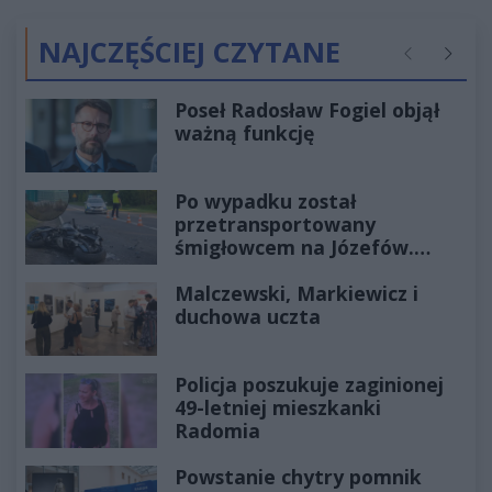
NAJCZĘŚCIEJ CZYTANE
Poprzednie
Następ
Poseł Radosław Fogiel objął
ważną funkcję
Po wypadku został
przetransportowany
śmigłowcem na Józefów.
Historia mrozi krew w żyłach
Malczewski, Markiewicz i
duchowa uczta
Policja poszukuje zaginionej
49-letniej mieszkanki
Radomia
Powstanie chytry pomnik