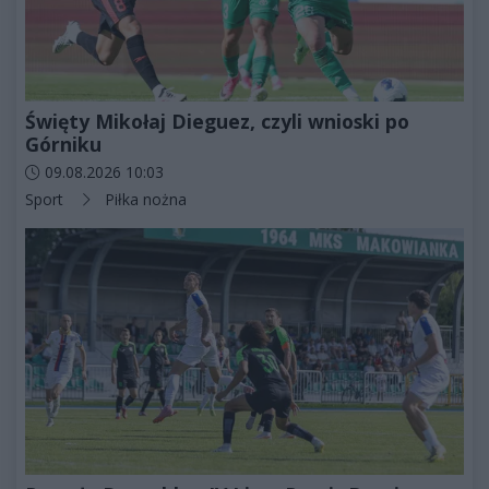
Święty Mikołaj Dieguez, czyli wnioski po
Górniku
Data dodania artykułu:
09.08.2026 10:03
Kategorie artykułu:
Sport
Piłka nożna