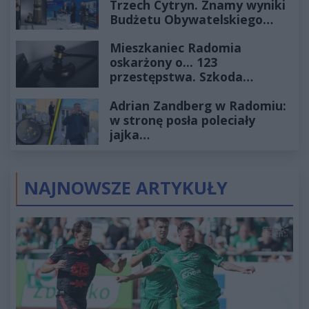
Trzech Cytryn. Znamy wyniki
Budżetu Obywatelskiego
2027
Mieszkaniec Radomia
oskarżony o... 123
przestępstwa. Szkoda
wyceniona na ponad milion
Adrian Zandberg w Radomiu:
złotych
w stronę posła poleciały
jajka…
NAJNOWSZE ARTYKUŁY