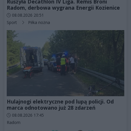
Ruszyła Decathlon IV Liga. Remis Broni
Radom, derbowa wygrana Energii Kozienice
Data dodania artykułu:
08.08.2026 20:51
Kategorie artykułu:
Sport
Piłka nożna
Hulajnogi elektryczne pod lupą policji. Od
marca odnotowano już 28 zdarzeń
Data dodania artykułu:
08.08.2026 17:45
Kategorie artykułu:
Radom