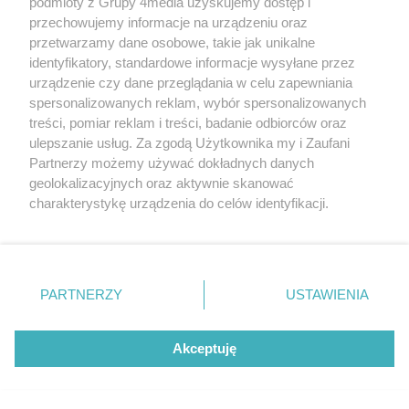
podmioty z Grupy 4media uzyskujemy dostęp i
przechowujemy informacje na urządzeniu oraz
przetwarzamy dane osobowe, takie jak unikalne
identyfikatory, standardowe informacje wysyłane przez
urządzenie czy dane przeglądania w celu zapewniania
spersonalizowanych reklam, wybór spersonalizowanych
treści, pomiar reklam i treści, badanie odbiorców oraz
ulepszanie usług. Za zgodą Użytkownika my i Zaufani
Partnerzy możemy używać dokładnych danych
geolokalizacyjnych oraz aktywnie skanować
charakterystykę urządzenia do celów identyfikacji.
Ponieważ cenimy Twoją prywatność, prosimy o zgodę na
korzystanie z tych technologii poprzez kliknięcie
„Akceptuję”. Zgoda jest dobrowolna i zawsze możesz ją
zmienić/wycofać klikając przycisk ustawień prywatności
PARTNERZY
USTAWIENIA
znajdujący się w lewym dolnym rogu strony
. Niektóre
rodzaje przetwarzania danych nie wymagają zgody
użytkownika, ale masz prawo sprzeciwić się takiemu
Akceptuję
przetwarzaniu. Preferencje będą miały zastosowania tylko
na tej witrynie.