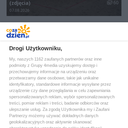
Liczba zdj
(zdjęcia)
60
Data dodania galerii:
07.08.2026
REKLAMA
Drogi Użytkowniku,
My, naszych 1162 zaufanych partnerów oraz inne
podmioty z Grupy 4media uzyskujemy dostęp i
przechowujemy informacje na urządzeniu oraz
przetwarzamy dane osobowe, takie jak unikalne
identyfikatory, standardowe informacje wysyłane przez
urządzenie czy dane przeglądania w celu zapewniania
spersonalizowanych reklam, wybór spersonalizowanych
Redakcja
Reklama
Prywatność
Praca Łódź
treści, pomiar reklam i treści, badanie odbiorców oraz
the:protocol
ulepszanie usług. Za zgodą Użytkownika my i Zaufani
Partnerzy możemy używać dokładnych danych
geolokalizacyjnych oraz aktywnie skanować