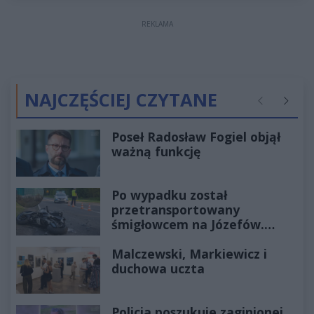
REKLAMA
NAJCZĘŚCIEJ CZYTANE
Poprzednie
Następ
Poseł Radosław Fogiel objął
ważną funkcję
Po wypadku został
przetransportowany
śmigłowcem na Józefów.
Historia mrozi krew w żyłach
Malczewski, Markiewicz i
duchowa uczta
Policja poszukuje zaginionej