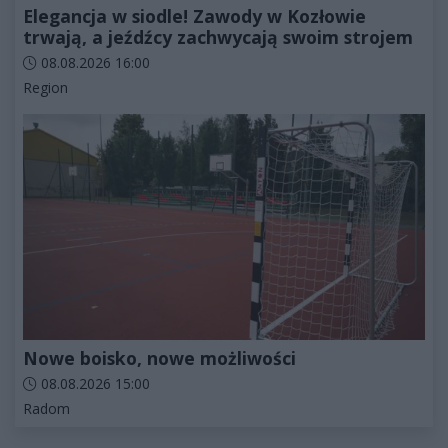
Elegancja w siodle! Zawody w Kozłowie
trwają, a jeźdźcy zachwycają swoim strojem
Data dodania artykułu:
08.08.2026 16:00
Kategorie artykułu:
Region
Nowe boisko, nowe możliwości
Data dodania artykułu:
08.08.2026 15:00
Kategorie artykułu:
Radom