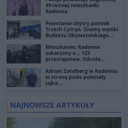
49-letniej mieszkanki
Radomia
Powstanie chytry pomnik
Trzech Cytryn. Znamy wyniki
Budżetu Obywatelskiego
2027
Mieszkaniec Radomia
oskarżony o... 123
przestępstwa. Szkoda
wyceniona na ponad milion
Adrian Zandberg w Radomiu:
złotych
w stronę posła poleciały
jajka…
NAJNOWSZE ARTYKUŁY