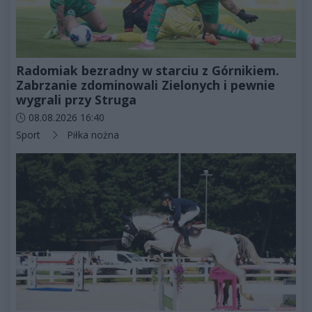
Radomiak bezradny w starciu z Górnikiem.
Zabrzanie zdominowali Zielonych i pewnie
wygrali przy Struga
Data dodania artykułu:
08.08.2026 16:40
Kategorie artykułu:
Sport
Piłka nożna