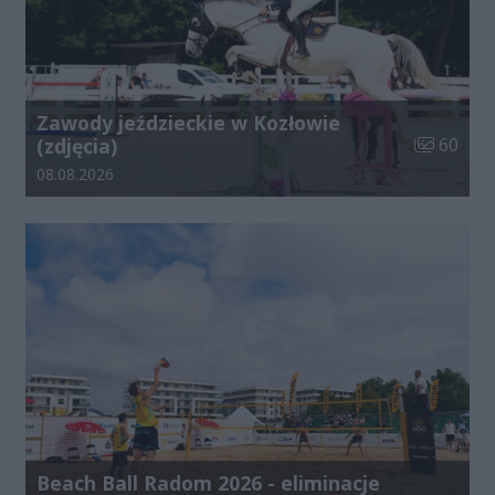
Zawody jeździeckie w Kozłowie
Liczba zdj
(zdjęcia)
60
Data dodania galerii:
08.08.2026
Beach Ball Radom 2026 - eliminacje