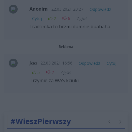
Anonim
22.03.2021 20:27
Odpowiedz
Cytuj
2
6
Zgłoś
I radomka to brzmi dumnie buahaha
Reklama
Jaa
22.03.2021 16:56
Odpowiedz
Cytuj
5
2
Zgłoś
Trzymie za WAS kciuki
#WieszPierwszy
Poprzednie
Następ