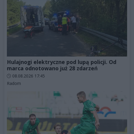
Hulajnogi elektryczne pod lupą policji. Od
marca odnotowano już 28 zdarzeń
Data dodania artykułu:
08.08.2026 17:45
Kategorie artykułu:
Radom