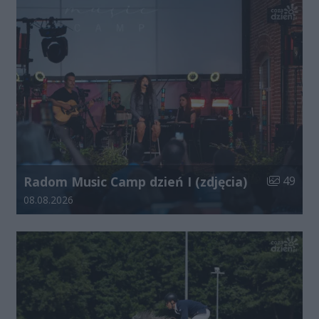
Liczba zdj
Radom Music Camp dzień I (zdjęcia)
49
Data dodania galerii:
08.08.2026