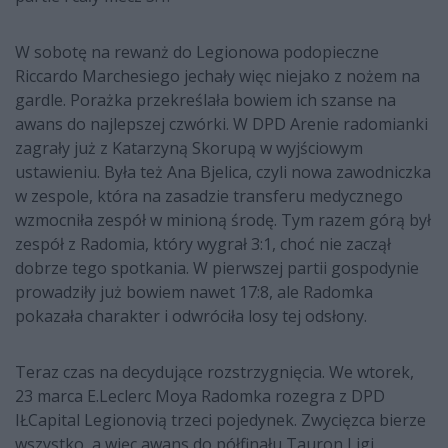
W sobotę na rewanż do Legionowa podopieczne
Riccardo Marchesiego jechały więc niejako z nożem na
gardle. Porażka przekreślała bowiem ich szanse na
awans do najlepszej czwórki. W DPD Arenie radomianki
zagrały już z Katarzyną Skorupą w wyjściowym
ustawieniu. Była też Ana Bjelica, czyli nowa zawodniczka
w zespole, która na zasadzie transferu medycznego
wzmocniła zespół w minioną środę. Tym razem górą był
zespół z Radomia, który wygrał 3:1, choć nie zaczął
dobrze tego spotkania. W pierwszej partii gospodynie
prowadziły już bowiem nawet 17:8, ale Radomka
pokazała charakter i odwróciła losy tej odsłony.
Teraz czas na decydujące rozstrzygnięcia. We wtorek,
23 marca E.Leclerc Moya Radomka rozegra z DPD
IŁCapital Legionovią trzeci pojedynek. Zwycięzca bierze
wszystko, a więc awans do półfinału Tauron Ligi.