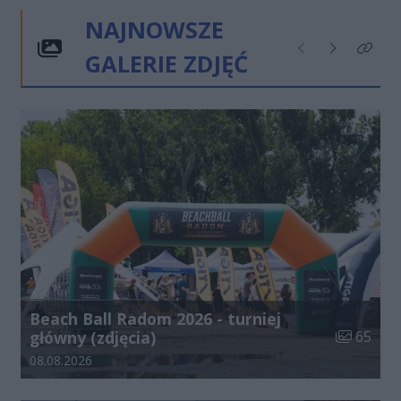
NAJNOWSZE
GALERIE ZDJĘĆ
Poprzednie
Następne
Kliknij
Beach Ball Radom 2026 - turniej
Liczba zdj
główny (zdjęcia)
65
Data dodania galerii:
08.08.2026