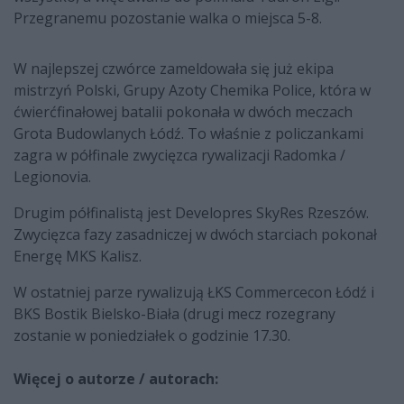
Przegranemu pozostanie walka o miejsca 5-8.
W najlepszej czwórce zameldowała się już ekipa
mistrzyń Polski, Grupy Azoty Chemika Police, która w
ćwierćfinałowej batalii pokonała w dwóch meczach
Grota Budowlanych Łódź. To właśnie z policzankami
zagra w półfinale zwycięzca rywalizacji Radomka /
Legionovia.
Drugim półfinalistą jest Developres SkyRes Rzeszów.
Zwycięzca fazy zasadniczej w dwóch starciach pokonał
Energę MKS Kalisz.
W ostatniej parze rywalizują ŁKS Commercecon Łódź i
BKS Bostik Bielsko-Biała (drugi mecz rozegrany
zostanie w poniedziałek o godzinie 17.30.
Więcej o autorze / autorach: