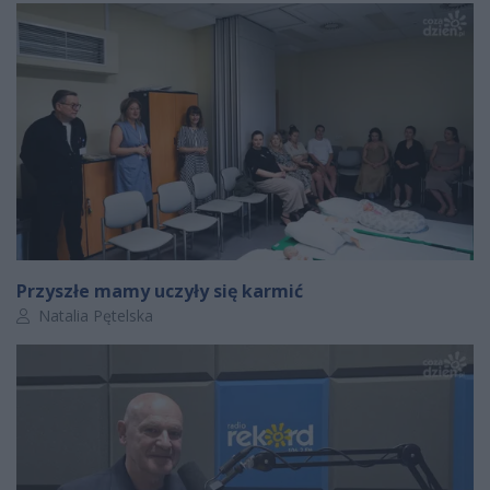
Przyszłe mamy uczyły się karmić
Autor artykułu:
Natalia Pętelska