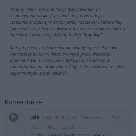
Chcemy, żeby nasze publikacje były powodem do
rozpoczynania dyskusji prowadzonej przez naszych
Czytelników; dyskusji merytorycznej, rzeczowej i kulturalnej.
Jako redakcja jesteśmy zdecydowanym przeciwnikiem hejtu w
Internecie i wspieramy działania akcji
"Stop hejt"
.
Dlatego prosimy o dostosowanie pisanych przez Państwa
komentarzy do norm akceptowanych przez większość
społeczeństwa. Chcemy, żeby dyskusja prowadzona w
komentarzach nie atakowała nikogo i nie urażała uczuć osób
wspominanych w tych wpisach.
Komentarze
Jola
20.05.2020 15:33
Odpowiedz
Cytuj
7
3
Zgłoś
Mam już większe dzieciaki i one się