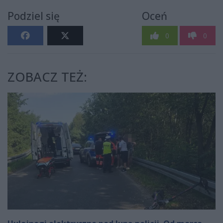
Podziel się
Oceń
0
0
ZOBACZ TEŻ: