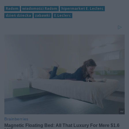
Radom
wiadomości Radom
hipermarket E. Leclerc
dzień dziecka
zabawki
E.Leclerc