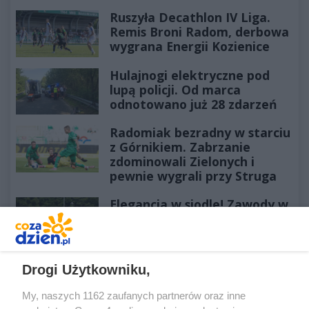
Ruszyła Decathlon IV Liga.
Remis Broni Radom, derbowa
wygrana Energii Kozienice
Hulajnogi elektryczne pod
lupą policji. Od marca
odnotowano już 28 zdarzeń
Radomiak bezradny w starciu
z Górnikiem. Zabrzanie
zdominowali Zielonych i
pewnie wygrali przy Struga
Elegancja w siodle! Zawody w
Kozłowie trwają, a jeźdźcy
zachwycają swoim strojem
Drogi Użytkowniku,
REKLAMA
My, naszych 1162 zaufanych partnerów oraz inne