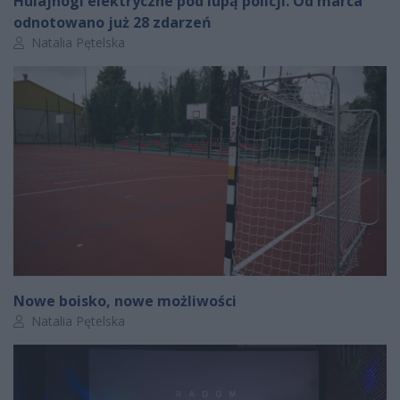
Hulajnogi elektryczne pod lupą policji. Od marca
odnotowano już 28 zdarzeń
Autor artykułu:
Natalia Pętelska
Nowe boisko, nowe możliwości
Autor artykułu:
Natalia Pętelska