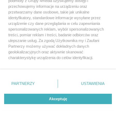
podmioty z Grupy 4media uzyskujemy dostęp i
przechowujemy informacje na urządzeniu oraz
przetwarzamy dane osobowe, takie jak unikalne
NAJCZĘŚCIEJ CZYTANE
identyfikatory, standardowe informacje wysyłane przez
Poprzednie
Następ
urządzenie czy dane przeglądania w celu zapewniania
spersonalizowanych reklam, wybór spersonalizowanych
Poseł Radosław Fogiel objął
treści, pomiar reklam i treści, badanie odbiorców oraz
ważną funkcję
ulepszanie usług. Za zgodą Użytkownika my i Zaufani
Partnerzy możemy używać dokładnych danych
geolokalizacyjnych oraz aktywnie skanować
Po wypadku został
przetransportowany
charakterystykę urządzenia do celów identyfikacji.
śmigłowcem na Józefów.
Ponieważ cenimy Twoją prywatność, prosimy o zgodę na
Historia mrozi krew w żyłach
korzystanie z tych technologii poprzez kliknięcie
Malczewski, Markiewicz i
„Akceptuję”. Zgoda jest dobrowolna i zawsze możesz ją
duchowa uczta
zmienić/wycofać klikając przycisk ustawień prywatności
PARTNERZY
USTAWIENIA
znajdujący się w lewym dolnym rogu strony
. Niektóre
rodzaje przetwarzania danych nie wymagają zgody
Policja poszukuje zaginionej
użytkownika, ale masz prawo sprzeciwić się takiemu
Akceptuję
49-letniej mieszkanki
przetwarzaniu. Preferencje będą miały zastosowania tylko
Radomia
na tej witrynie.