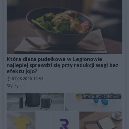
Która dieta pudełkowa w Legionowie
najlepiej sprawdzi się przy redukcji wagi bez
efektu jojo?
Data dodania artykułu:
07.08.2026 15:34
Kategorie artykułu:
Styl życia
ARTYKUŁ SPONSOROWANY