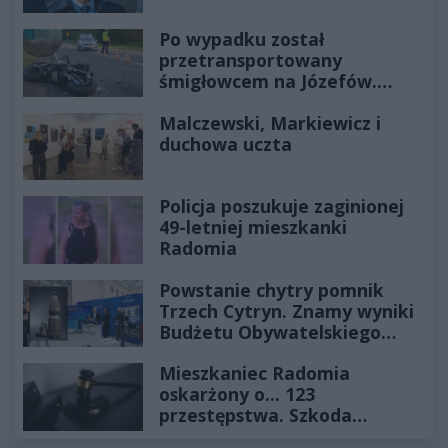
Po wypadku został
przetransportowany
śmigłowcem na Józefów.
Historia mrozi krew w żyłach
Malczewski, Markiewicz i
duchowa uczta
Policja poszukuje zaginionej
49-letniej mieszkanki
Radomia
Powstanie chytry pomnik
Trzech Cytryn. Znamy wyniki
Budżetu Obywatelskiego
2027
Mieszkaniec Radomia
oskarżony o... 123
przestępstwa. Szkoda
wyceniona na ponad milion