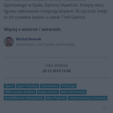
Sportowego w Spale, Bartosz Sławiński. Kolejny mecz
ligowy radomianie rozegrają dopiero 18 stycznia, kiedy
to ich rywalem będzie u siebie Trefl Gdańsk.
Więcej o autorze / autorach:
Michał Nowak
Dziennikarz, szef działu sportowego
Data dodania:
29.12.2019 13:00
Sport
sport Radom
Siatkówka
PlusLiga
WKS Czarni Radom
Dejan Vincic
WieszPierwszy
kwalifikacje olimpijskie
Alen Pajenk
reprezentacja słowenii