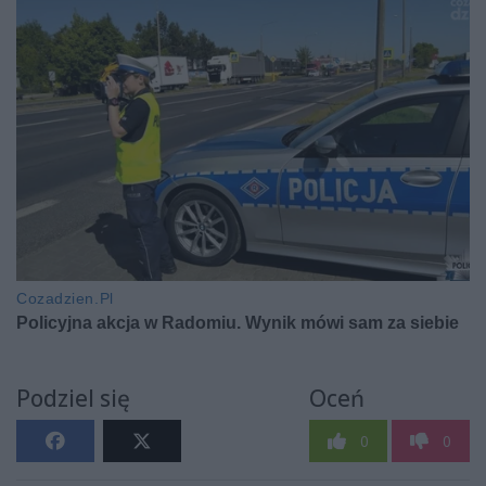
Podziel się
Oceń
0
0