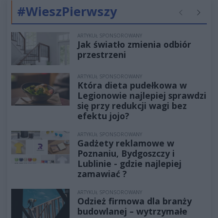
#WieszPierwszy
Poprzednie
Następ
ARTYKUŁ SPONSOROWANY
Jak światło zmienia odbiór
przestrzeni
ARTYKUŁ SPONSOROWANY
Która dieta pudełkowa w
Legionowie najlepiej sprawdzi
się przy redukcji wagi bez
efektu jojo?
ARTYKUŁ SPONSOROWANY
Gadżety reklamowe w
Poznaniu, Bydgoszczy i
Lublinie - gdzie najlepiej
zamawiać ?
ARTYKUŁ SPONSOROWANY
Odzież firmowa dla branży
budowlanej – wytrzymałe