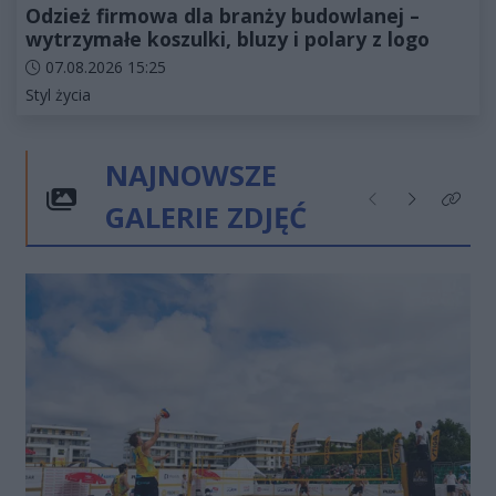
Odzież firmowa dla branży budowlanej –
wytrzymałe koszulki, bluzy i polary z logo
Data dodania artykułu:
07.08.2026 15:25
Kategorie artykułu:
Styl życia
NAJNOWSZE
GALERIE ZDJĘĆ
Poprzednie
Następne
Kliknij