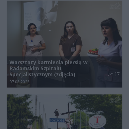
Warsztaty karmienia piersią w
Radomskim Szpitalu
Liczba zdj
Specjalistycznym (zdjęcia)
17
Data dodania galerii:
07.08.2026