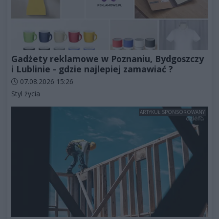
Gadżety reklamowe w Poznaniu, Bydgoszczy
i Lublinie - gdzie najlepiej zamawiać ?
Data dodania artykułu:
07.08.2026 15:26
Kategorie artykułu:
Styl życia
ARTYKUŁ SPONSOROWANY