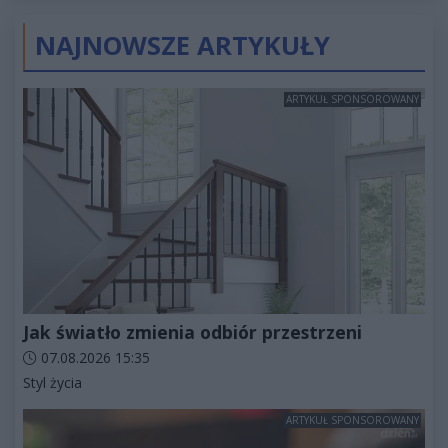
złotych
NAJNOWSZE ARTYKUŁY
ARTYKUŁ SPONSOROWANY
Jak światło zmienia odbiór przestrzeni
Data dodania artykułu:
07.08.2026 15:35
Kategorie artykułu:
Styl życia
ARTYKUŁ SPONSOROWANY