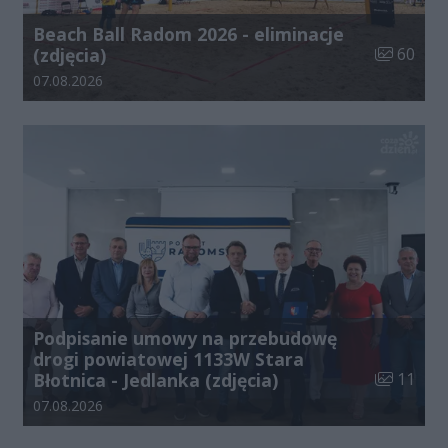
Beach Ball Radom 2026 - eliminacje
Liczba zdj
(zdjęcia)
60
Data dodania galerii:
07.08.2026
Podpisanie umowy na przebudowę
drogi powiatowej 1133W Stara
Liczba zdj
Błotnica - Jedlanka (zdjęcia)
11
Data dodania galerii:
07.08.2026