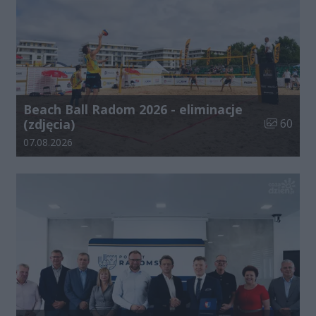
Beach Ball Radom 2026 - eliminacje
Liczba zdj
(zdjęcia)
60
Data dodania galerii:
07.08.2026