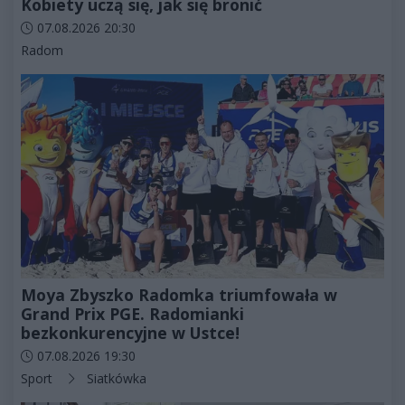
Kobiety uczą się, jak się bronić
Data dodania artykułu:
07.08.2026 20:30
Kategorie artykułu:
Radom
Moya Zbyszko Radomka triumfowała w
Grand Prix PGE. Radomianki
bezkonkurencyjne w Ustce!
Data dodania artykułu:
07.08.2026 19:30
Kategorie artykułu:
Sport
Siatkówka