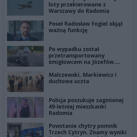
loty przekierowane z
Warszawy do Radomia
Poseł Radosław Fogiel objął
ważną funkcję
Po wypadku został
przetransportowany
śmigłowcem na Józefów.
Historia mrozi krew w żyłach
Malczewski, Markiewicz i
duchowa uczta
Policja poszukuje zaginionej
49-letniej mieszkanki
Radomia
Powstanie chytry pomnik
Trzech Cytryn. Znamy wyniki