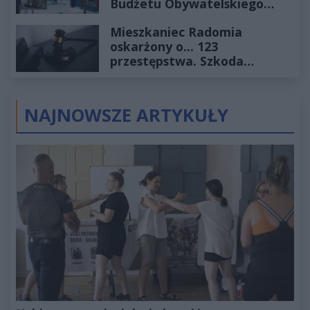
Budżetu Obywatelskiego
2027
Mieszkaniec Radomia
oskarżony o... 123
przestępstwa. Szkoda
wyceniona na ponad milion
złotych
NAJNOWSZE ARTYKUŁY