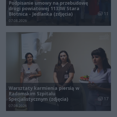
Podpisanie umowy na przebudowę
drogi powiatowej 1133W Stara
Liczba zdj
Błotnica - Jedlanka (zdjęcia)
11
Data dodania galerii:
07.08.2026
Warsztaty karmienia piersią w
Radomskim Szpitalu
Liczba zdj
Specjalistycznym (zdjęcia)
17
Data dodania galerii:
07.08.2026