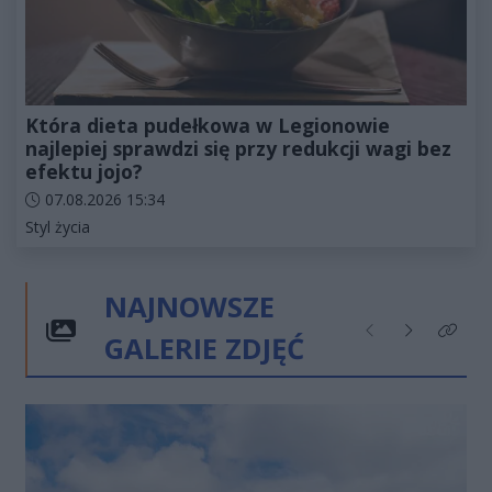
Która dieta pudełkowa w Legionowie
najlepiej sprawdzi się przy redukcji wagi bez
efektu jojo?
Data dodania artykułu:
07.08.2026 15:34
Kategorie artykułu:
Styl życia
NAJNOWSZE
GALERIE ZDJĘĆ
Poprzednie
Następne
Kliknij