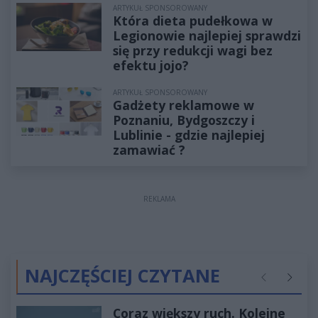
ARTYKUŁ SPONSOROWANY
Która dieta pudełkowa w
Legionowie najlepiej sprawdzi
się przy redukcji wagi bez
efektu jojo?
ARTYKUŁ SPONSOROWANY
Gadżety reklamowe w
Poznaniu, Bydgoszczy i
Lublinie - gdzie najlepiej
zamawiać ?
REKLAMA
NAJCZĘŚCIEJ CZYTANE
Poprzednie
Następ
Coraz większy ruch. Kolejne