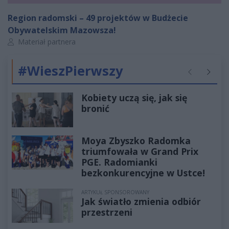
Region radomski – 49 projektów w Budżecie
Obywatelskim Mazowsza!
Autor artykułu:
Materiał partnera
#WieszPierwszy
Poprzednie
Następ
Kobiety uczą się, jak się
bronić
Moya Zbyszko Radomka
triumfowała w Grand Prix
PGE. Radomianki
bezkonkurencyjne w Ustce!
ARTYKUŁ SPONSOROWANY
Jak światło zmienia odbiór
przestrzeni