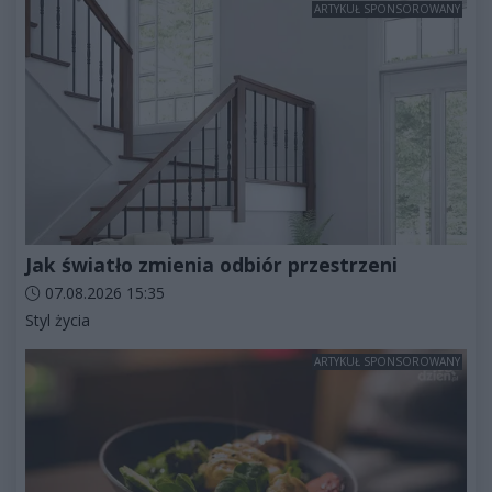
ARTYKUŁ SPONSOROWANY
Jak światło zmienia odbiór przestrzeni
Data dodania artykułu:
07.08.2026 15:35
Kategorie artykułu:
Styl życia
ARTYKUŁ SPONSOROWANY