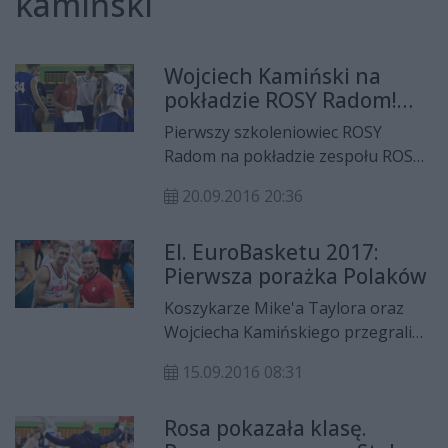
kamiński
Wojciech Kamiński na
pokładzie ROSY Radom!
(VIDEO)
Pierwszy szkoleniowiec ROSY
Radom na pokładzie zespołu ROSY!
We wtorek (20 września) trener
20.09.2016 20:36
wicemistrzów Polski odbył pierwsze
jednostki treningowe ze swoim
El. EuroBasketu 2017:
klubem, po turnieju eliminacyjnym
Pierwsza porażka Polaków
reprezentacji Polski koszykarzy,
gdzie pełni rolę drugiego
Koszykarze Mike'a Taylora oraz
szkoleniowca. - Zespół jest dobrze
Wojciecha Kamińskiego przegrali
przygotowany, a mnie pozostaje
pierwszy mecz w eliminacjach do
usystematyzować pewnie działania
15.09.2016 08:31
EuroBasketu 2017. W środowy (14
- podkreśla Wojciech Kamiński.
września) wieczór reprezentacja
Rosa pokazała klasę.
biało-czerowonych