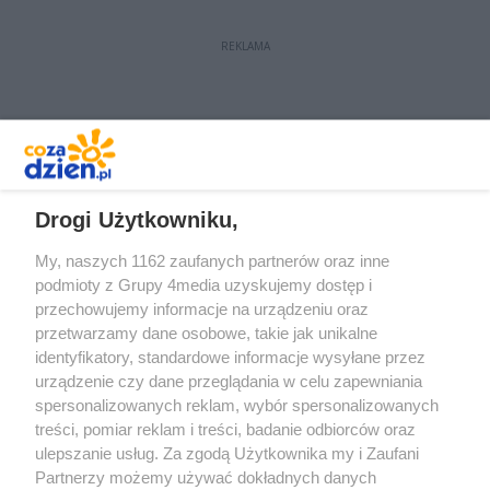
REKLAMA
REKLAMA
Drogi Użytkowniku,
My, naszych 1162 zaufanych partnerów oraz inne
podmioty z Grupy 4media uzyskujemy dostęp i
przechowujemy informacje na urządzeniu oraz
przetwarzamy dane osobowe, takie jak unikalne
identyfikatory, standardowe informacje wysyłane przez
urządzenie czy dane przeglądania w celu zapewniania
spersonalizowanych reklam, wybór spersonalizowanych
Redakcja
Reklama
Prywatność
Praca Łódź
treści, pomiar reklam i treści, badanie odbiorców oraz
the:protocol
ulepszanie usług. Za zgodą Użytkownika my i Zaufani
Partnerzy możemy używać dokładnych danych