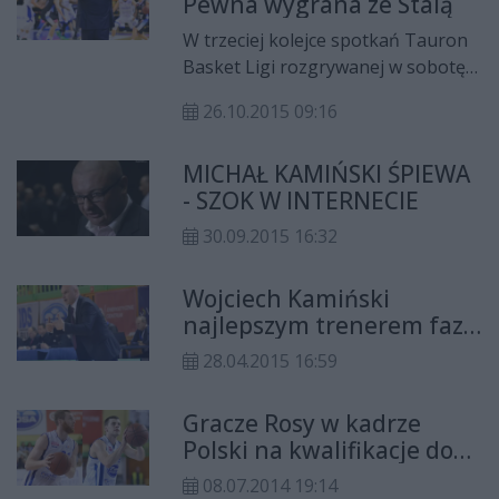
Pewna wygrana ze Stalą
niespodziewanie uległa Białorusi
76:57. O tym czy nasza
W trzeciej kolejce spotkań Tauron
reprezentacja zagra na
Basket Ligi rozgrywanej w sobotę
przyszłorocznym turnieju zdecyduje
(24 października) Rosa Radom
spotkanie z Estonią.
26.10.2015 09:16
pokonała we własnej hali BM Slam
Stal Ostrów Wielkopolski 77:65.
MICHAŁ KAMIŃSKI ŚPIEWA
- SZOK W INTERNECIE
30.09.2015 16:32
Wojciech Kamiński
najlepszym trenerem fazy
zasadniczej TBL!
28.04.2015 16:59
Gracze Rosy w kadrze
Polski na kwalifikacje do
EuroBasketu!
08.07.2014 19:14