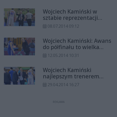
Wojciech Kamiński w
sztabie reprezentacji
Polski!
08.07.2014 09:12
Wojciech Kamiński: Awans
do półfinału to wielka
sprawa (WYWIAD)
12.05.2014 10:31
Wojciech Kamiński
najlepszym trenerem
sezonu zasadniczego!
29.04.2014 16:27
REKLAMA