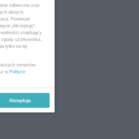
anie odbiorców oraz
nych danych
kacji. Ponieważ
ięcie „Akceptuję”.
ywatności znajdujący
ą zgody użytkownika,
 tylko na tej
 naszych serwisów
esz w
Polityce
Akceptuję