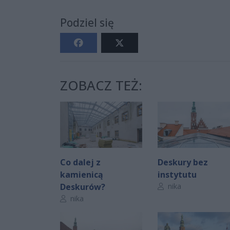
Podziel się
ZOBACZ TEŻ:
Co dalej z
Deskury bez
kamienicą
instytutu
Autor artykułu:
Deskurów?
nika
Autor artykułu:
nika