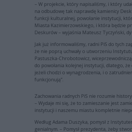
– W projekcie, który napisaliśmy, i który uda
na odbudowę tak naprawdę kamienicy Desku
funkcji kulturalnej, powołanie instytucji, k
Miasta Kazimierzowskiego, i która będzie p
Deskurów – wyjaśnia Mateusz Tyczyński, dyr
Jak już informowaliśmy, radni PiS do tych 
że nie poprą uchwały o utworzeniu Instytut
Pastuszka-Chrobotowicz, wiceprzewodnicząc
do powołania kolejnej instytucji, dlatego, ż
jeżeli chodzi o wynagrodzenia, i o zatrudnien
funkcjonują”.
Zachowania radnych PiS nie rozumie histo
– Wydaje mi się, że to zamieszanie jest zamie
instytucji i naszemu miastu kompletnie nie
Według Adama Duszyka, pomysł z Instytutem 
genialnym. – Pomysł prezydenta, żeby stwo