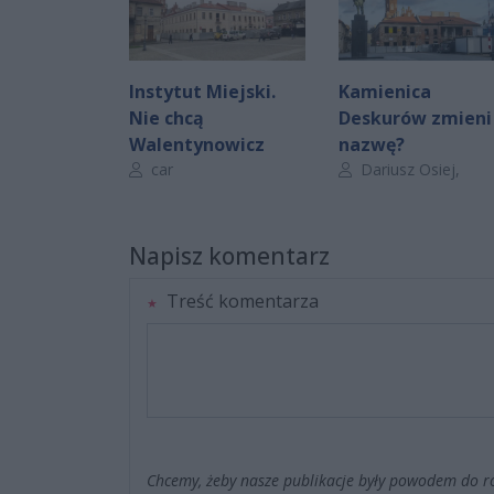
Instytut Miejski.
Kamienica
Nie chcą
Deskurów zmieni
Walentynowicz
nazwę?
Autor artykułu:
Autor artykułu:
car
Dariusz Osiej,
Napisz komentarz
Treść komentarza
Chcemy, żeby nasze publikacje były powodem do r