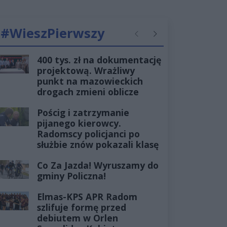
#WieszPierwszy
Poprzednie
Następne
400 tys. zł na dokumentację
projektową. Wrażliwy
punkt na mazowieckich
drogach zmieni oblicze
Pościg i zatrzymanie
pijanego kierowcy.
Radomscy policjanci po
służbie znów pokazali klasę
Co Za Jazda! Wyruszamy do
gminy Policzna!
Elmas-KPS APR Radom
szlifuje formę przed
debiutem w Orlen