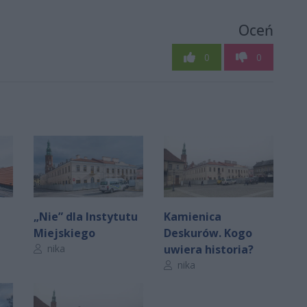
Oceń
0
0
„Nie” dla Instytutu
Kamienica
Miejskiego
Deskurów. Kogo
Autor artykułu:
nika
uwiera historia?
Autor artykułu:
nika