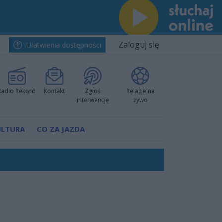
Zaloguj się
Ułatwienia dostępności
Radio Rekord
Kontakt
Zgłoś
Relacje na
interwencję
żywo
ULTURA
CO ZA JAZDA
ów pokazali klasę
rzowi
worzyć nową sportową tradycję"
ruchu