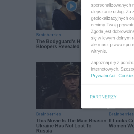
spersonalizowanych re
ulepszanie usług. Za
geolokalizacyjnych or
cenimy Twoją prywatno
Zgoda jest dobrowoln
się w lewym dolnym r
ale masz prawo sprzec
witrynie.
Zapoznaj się z poniż
internetowych. Szcze
Prywatności
i
Cookie
PARTNERZY