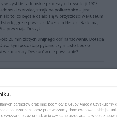
łby wszystkie radomskie protesty od rewolucji 1905
domski czerwiec, strajk na politechnice – jest
iało to, co będzie działo się w przyszłości w Muzeum
 Esterki, gdzie powstaje Muzeum Historii Radomia,
5 – przyznaje Duszyk.
koło 20 mln złotych unijnego dofinansowania. Dotacja
 Otwartym pozostaje pytanie czy miasto będzie
jski w kamienicy Deskurów nie powstanie?
niku,
fanych partnerów oraz inne podmioty z Grupy 4media uzyskujemy d
cje na urządzeniu oraz przetwarzamy dane osobowe, takie jak unika
je wysyłane przez urządzenie czy dane przeglądania w celu zapewn