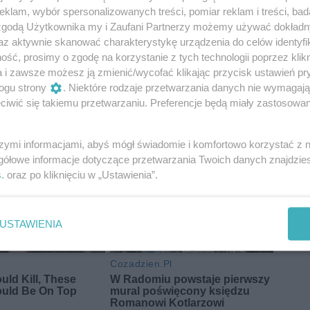
klam, wybór spersonalizowanych treści, pomiar reklam i treści, bad
 zgodą Użytkownika my i Zaufani Partnerzy możemy używać dokład
az aktywnie skanować charakterystykę urządzenia do celów identyfi
ść, prosimy o zgodę na korzystanie z tych technologii poprzez klikn
a i zawsze możesz ją zmienić/wycofać klikając przycisk ustawień pr
ogu strony
. Niektóre rodzaje przetwarzania danych nie wymagaj
iwić się takiemu przetwarzaniu. Preferencje będą miały zastosowania
szymi informacjami, abyś mógł świadomie i komfortowo korzystać z
gółowe informacje dotyczące przetwarzania Twoich danych znajdzi
s
. oraz po kliknięciu w „Ustawienia”.
USTAWIENIA