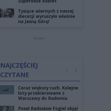
Superlidze Kobiet
Tysiące wiernych z naszej
diecezji wyruszyło właśnie
na Jasną Górę!
REKLAMA
NAJCZĘŚCIEJ
CZYTANE
Poprzednie
Następne
Coraz większy ruch. Kolejne
loty przekierowane z
Warszawy do Radomia
Poseł Radosław Fogiel objął