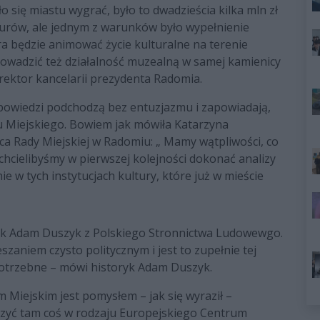
ło się miastu wygrać, było to dwadzieścia kilka mln zł
rów, ale jednym z warunków było wypełnienie
tóra będzie animować życie kulturalne na terenie
rowadzić też działalność muzealną w samej kamienicy
ektor kancelarii prezydenta Radomia.
zapowiedzi podchodzą bez entuzjazmu i zapowiadają,
u Miejskiego. Bowiem jak mówiła Katarzyna
a Rady Miejskiej w Radomiu: „ Mamy wątpliwości, co
e chcielibyśmy w pierwszej kolejności dokonać analizy
ie w tych instytucjach kultury, które już w mieście
ryk Adam Duszyk z Polskiego Stronnictwa Ludowewgo.
szaniem czysto politycznym i jest to zupełnie tej
potrzebne – mówi historyk Adam Duszyk.
Miejskim jest pomysłem – jak się wyraził –
rzyć tam coś w rodzaju Europejskiego Centrum