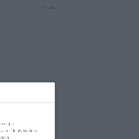
REKLAMA
ostęp i
lne identyfikatory,
iania