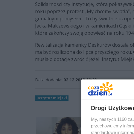
Solidarności czy instytucję, która pokazywa
roku poprzez protest „My chcemy światła”, ra
genialnym pomysłem. To by świetnie uzupełn
Jacka Malczewskiego i w kamienicach Gąski i
które zakończy swoją opowieść na roku 194
Rewitalizacja kamienicy Deskurów dostała o
ma być rozliczona do lipca przyszłego roku.
musiało dotację zwrócić jeżeli Instytut Mie
Data dodania:
02.12.2019 10:23
instytut miejski
Drogi Użytkow
My, naszych 1160 zau
przechowujemy informa
standardowe informac