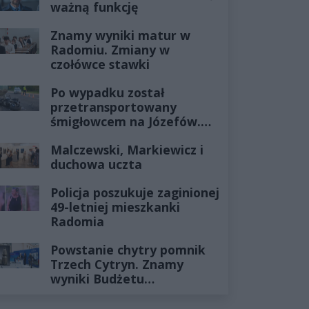
ważną funkcję
Znamy wyniki matur w
Radomiu. Zmiany w
czołówce stawki
Po wypadku został
przetransportowany
śmigłowcem na Józefów.
Historia mrozi krew w
Malczewski, Markiewicz i
żyłach
duchowa uczta
Policja poszukuje zaginionej
49-letniej mieszkanki
Radomia
Powstanie chytry pomnik
Trzech Cytryn. Znamy
wyniki Budżetu
Obywatelskiego 2027