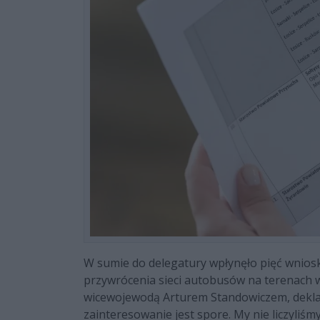
W sumie do delegatury wpłynęło pięć wnios
przywrócenia sieci autobusów na terenach 
wicewojewodą Arturem Standowiczem, deklar
zainteresowanie jest spore. My nie liczyliś