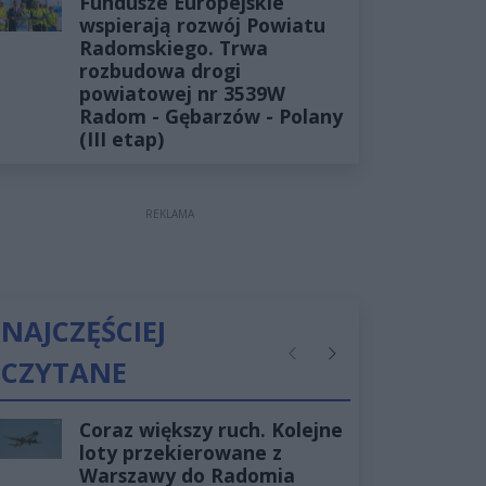
Fundusze Europejskie
wspierają rozwój Powiatu
Radomskiego. Trwa
rozbudowa drogi
powiatowej nr 3539W
Radom - Gębarzów - Polany
(III etap)
REKLAMA
NAJCZĘŚCIEJ
CZYTANE
Poprzednie
Następne
Coraz większy ruch. Kolejne
loty przekierowane z
Warszawy do Radomia