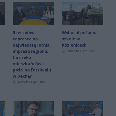
Rzeczniów
Wybuchł pożar w
zaprasza na
szkole w
największą letnią
Kozienicach
Autor artykułu:
imprezę regionu.
Natalia Pętelska
Co czeka
mieszkańców i
gości na Festiwalu
w Dechę?
Autor artykułu:
Natalia Pętelska