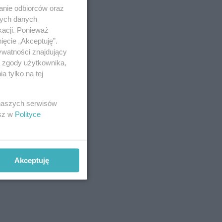
anie odbiorców oraz
nych danych
kacji. Ponieważ
ięcie „Akceptuję”.
ywatności znajdujący
ą zgody użytkownika,
 tylko na tej
 naszych serwisów
esz w
Polityce
Akceptuję