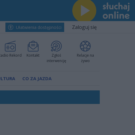
Zaloguj się
Ułatwienia dostępności
Radio Rekord
Kontakt
Zgłoś
Relacje na
interwencję
żywo
ULTURA
CO ZA JAZDA
worzyć nową sportową tradycję"
ruchu