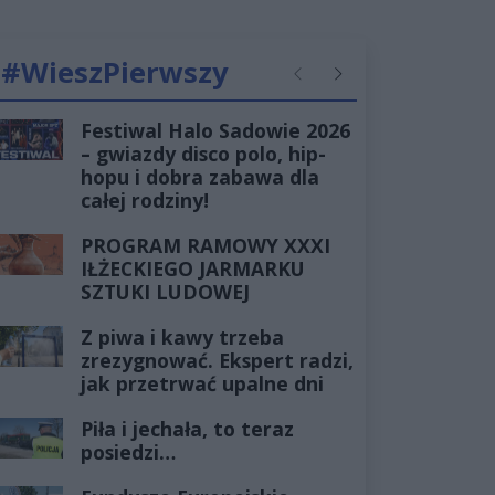
#WieszPierwszy
Poprzednie
Następne
Festiwal Halo Sadowie 2026
– gwiazdy disco polo, hip-
hopu i dobra zabawa dla
całej rodziny!
PROGRAM RAMOWY XXXI
IŁŻECKIEGO JARMARKU
SZTUKI LUDOWEJ
Z piwa i kawy trzeba
zrezygnować. Ekspert radzi,
jak przetrwać upalne dni
Piła i jechała, to teraz
posiedzi…