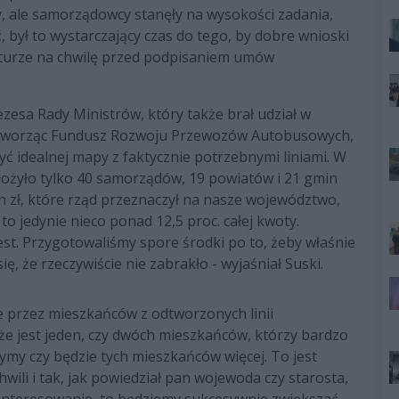
y, ale samorządowcy stanęły na wysokości zadania,
, był to wystarczający czas do tego, by dobre wnioski
gaturze na chwilę przed podpisaniem umów
.
zesa Rady Ministrów, który także brał udział w
 tworząc Fundusz Rozwoju Przewozów Autobusowych,
yć idealnej mapy z faktycznie potrzebnymi liniami. W
ożyło tylko 40 samorządów, 19 powiatów i 21 gmin
mln zł, które rząd przeznaczył na nasze województwo,
to jedynie nieco ponad 12,5 proc. całej kwoty.
jest. Przygotowaliśmy spore środki po to, żeby właśnie
się, że rzeczywiście nie zabrakło - wyjaśniał Suski.
ie przez mieszkańców z odtworzonych linii
 że jest jeden, czy dwóch mieszkańców, którzy bardzo
ymy czy będzie tych mieszkańców więcej. To jest
ili i tak, jak powiedział pan wojewoda czy starosta,