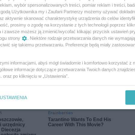
klam, wybór spersonalizowanych treści, pomiar reklam i treści, bad
 zgodą Użytkownika my i Zaufani Partnerzy możemy używać dokład
az aktywnie skanować charakterystykę urządzenia do celów identyfi
ść, prosimy o zgodę na korzystanie z tych technologii poprzez klikn
a i zawsze możesz ją zmienić/wycofać klikając przycisk ustawień pr
wiadomości Grójec
wiadomości przysucha
ogu strony
. Niektóre rodzaje przetwarzania danych nie wymagaj
iwić się takiemu przetwarzaniu. Preferencje będą miały zastosowania
szymi informacjami, abyś mógł świadomie i komfortowo korzystać z
gółowe informacje dotyczące przetwarzania Twoich danych znajdzi
s
. oraz po kliknięciu w „Ustawienia”.
USTAWIENIA