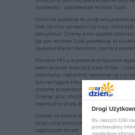
zobaczymy. Jeśli rzeczywiście będzie duże 
możliwości - zapowiedział minister Suski.
Ostrożne podejście do programu prezentuje 
linie, bo chce sprawdzić czy trasy, które był
jako pilotaż. Chcemy w ten sposób zobaczyć c
Jak pan minister Suski powiedział, ta struktu
zauważył Marian Niemirski, starosta powiat
Pierwsze PKS-y w powiecie przysuskim wyjad
jeden wniosek dotyczący trasy Grójec – Falęc
mieszkańcy najbardziej upominali się o przywró
leżą na ciągach kilku gmin. Liczymy na to, 
zostanie przywrócona komunikacja - mówi Da
Dziesięć proc. kosztów linii pokrywa gmina Gr
ewentualne straty, bierze to na siebie operat
Drogi Użytkow
Umowy na kolejne wnioski (Starostwo Powi
My, naszych 1160 zau
Grójcu oraz porozumienie powiatów białobr
przechowujemy informa
najbliższych dniach
standardowe informac