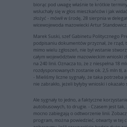
biorąc pod uwagę właśnie te krótkie termin
wsłuchały się w głos mieszkańców i jak widać
złożyć - mówił w środę, 28 sierpnia w dele
wicewojewoda mazowiecki Artur Standowicz
Marek Suski, szef Gabinetu Politycznego Pre
podpisaniu dokumentów przyznał, że rząd,
mimo wielu zgłoszeń, nie był wstanie stworz
całym województwie mazowieckim wnioski zł
na 240 linii. Oznacza to, że z niespełna 18 
rozdysponowanych zostanie ok. 2,5 mln tł, a 
- Mieliśmy liczne sygnały, że taka potrzeba 
nie zabrakło, jeżeli byłyby wnioski i okazało 
Ale sygnały to jedno, a faktyczne korzystan
autobusowych, to drugie. - Czasem jest tak,
mocno zabiegają o odtworzenie linii. Zobacz
program, można powiedzieć, otwarty w tej chw