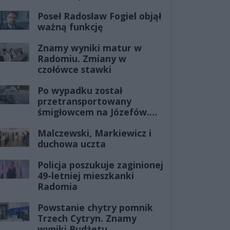
Poseł Radosław Fogiel objął
ważną funkcję
Znamy wyniki matur w
Radomiu. Zmiany w
czołówce stawki
Po wypadku został
przetransportowany
śmigłowcem na Józefów.
Historia mrozi krew w
Malczewski, Markiewicz i
żyłach
duchowa uczta
Policja poszukuje zaginionej
49-letniej mieszkanki
Radomia
Powstanie chytry pomnik
Trzech Cytryn. Znamy
wyniki Budżetu