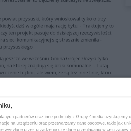
zainteresowanie, to będziemy sukcesywnie zwiększać
powiat przysuski, który wnioskował tylko o trzy
y kiedyś, dziś w ogóle mają rację bytu. - Traktujemy to
zy ten projekt pasuje do dzisiejszej rzeczywistości.
ra sieci komunikacyjnej się strasznie zmieniła -
u przysuskiego.
ą jeszcze we wrześniu. Gmina Grójec złożyła tylko
in, na której znajdują się bloki komunalne. - Tutaj
cenie tej linii, ale wiem, że są też inne linie, które
że od nowego roku i na tamtych odcinkach zostanie
riusz Gwiazda, burmistrz gminy i miasta Grójec. -
ójec, 90 proc. jest z dofinansowania, a jeśli będą
or, czyli PKS Grójec.
niku,
atowe w Białobrzegach, Starostwo Powiatowe w
fanych partnerów oraz inne podmioty z Grupy 4media uzyskujemy d
zeskiego i grójeckiego) mają zostać podpisane w
cje na urządzeniu oraz przetwarzamy dane osobowe, takie jak unika
je wysyłane przez urządzenie czy dane przeglądania w celu zapewn