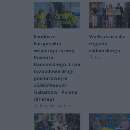
Fundusze
Wielka kasa dla
Europejskie
regionu
wspierają rozwój
radomskiego
Autor artykułu:
Powiatu
PD
Radomskiego. Trwa
rozbudowa drogi
powiatowej nr
3539W Radom -
Gębarzów - Polany
(III etap)
Autor artykułu:
Materiał partnera