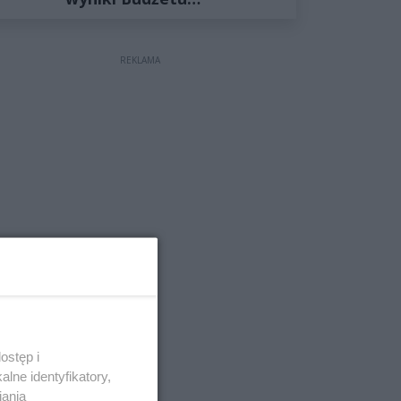
Obywatelskiego 2027
REKLAMA
ostęp i
lne identyfikatory,
iania