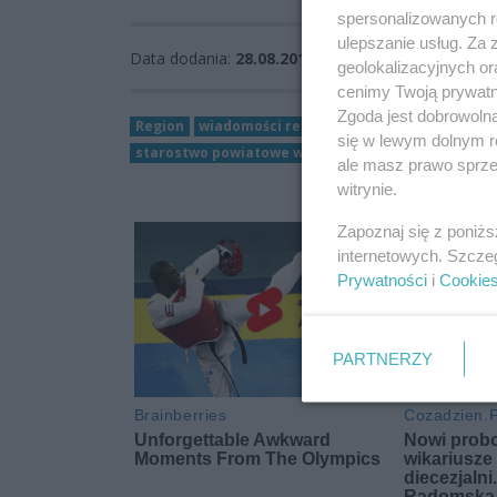
spersonalizowanych re
ulepszanie usług. Za
Data dodania:
28.08.2019 16:01
geolokalizacyjnych or
cenimy Twoją prywatno
Zgoda jest dobrowoln
Region
wiadomości region
WieszPierwszy
PiS
się w lewym dolnym r
starostwo powiatowe w przysusze
Gmina Grójec
ale masz prawo sprzec
witrynie.
Zapoznaj się z poniż
internetowych. Szcze
Prywatności
i
Cookie
PARTNERZY