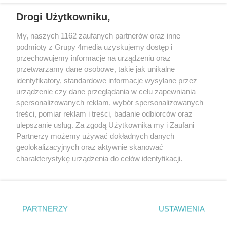
Drogi Użytkowniku,
My, naszych 1162 zaufanych partnerów oraz inne
podmioty z Grupy 4media uzyskujemy dostęp i
przechowujemy informacje na urządzeniu oraz
przetwarzamy dane osobowe, takie jak unikalne
identyfikatory, standardowe informacje wysyłane przez
urządzenie czy dane przeglądania w celu zapewniania
spersonalizowanych reklam, wybór spersonalizowanych
Redakcja
Reklama
Prywatność
Praca Łódź
treści, pomiar reklam i treści, badanie odbiorców oraz
the:protocol
ulepszanie usług. Za zgodą Użytkownika my i Zaufani
Partnerzy możemy używać dokładnych danych
geolokalizacyjnych oraz aktywnie skanować
charakterystykę urządzenia do celów identyfikacji.
Ponieważ cenimy Twoją prywatność, prosimy o zgodę na
Szukaj
korzystanie z tych technologii poprzez kliknięcie
„Akceptuję”. Zgoda jest dobrowolna i zawsze możesz ją
zmienić/wycofać klikając przycisk ustawień prywatności
Facebook.com
Youtube.com
PARTNERZY
USTAWIENIA
znajdujący się w lewym dolnym rogu strony
. Niektóre
rodzaje przetwarzania danych nie wymagają zgody