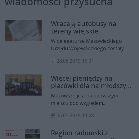
wiadomości przysucha
Wracają autobusy na
tereny wiejskie
W delegaturze Mazowieckiego
Urzędu Wojewódzkiego zostały
podpisane dwie umowy dotyczące
28.08.2019 16:01
rządowego programu PiS
dotyczącego komunikacyjnego
Więcej pieniędzy na
wykluczenia, czyli odtworzenia tras
placówki dla najmłodszych
w ramach Funduszu Rozwoju
i seniorów
Przewozów Autobusowych.
Mazowsze jest na pierwszym
Program, to jeden z filarów tzw.
miejscu pod względem
piątki PiS.
wykorzystania wsparcia z
06.03.2019 11:28
programu „Maluch+” w tej edycji. –
Ok. 53 mln zł z „Maluch+” trafi do
Region radomski z
województwa mazowieckiego na