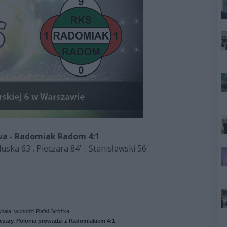
wa - Radomiak Radom 4:1
luska 63', Pieczara 84' - Stanisławski 56'
hała, wchodzi Rafał Stróżka.
ieczary. Polonia prowadzi z Radomiakiem 4:1