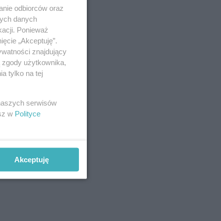
anie odbiorców oraz
nych danych
kacji. Ponieważ
ięcie „Akceptuję”.
ywatności znajdujący
ą zgody użytkownika,
 tylko na tej
 naszych serwisów
esz w
Polityce
Akceptuję