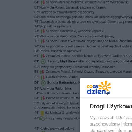
84'
Schodzi Mariusz Marczak, wchodzi Mariusz Wierzbowski.
83' Rożny dla Polonii. Banasiak zacznie od bramki.
82' Gurzęda skasował kontrę gospodarzy.
80' Było blisko czwartego gola dla Polonii, ale piłki nie sięgnął Wojdy
76' Radomiak próbuje, ale nic z tego nie wychodzi. Kibice tracą cier
74' Wojczuk na spalonym.
73'
Schodzi Stanisławski, wchodzi Stąporski.
72' Piłka w siatce Radomiaka. Na szczęście był spalony.
71'
Schodzi Bartosz Wiśniewski w jego miejsce Michał Zapaśni
70' Kluska ponownie przed szansą. Jednak w ostatniej chwili wybił
68' Polonia złapana na spalonym.
64'
Zmiana w Polonii. Schodzi Daniel Gołębiewski, wchodzi Krys
63'
Fatalny błąd Banasiaka i do wybitej przez niego piłki 
61' Rożny dla gospodarzy. Strzał nad bramką Banasiaka.
58'
Zmiana w Polonii. Schodzi Cezary Sauczek, wchodzi Marci
57'
Colina zmienia Bembe
56'
Gol dla Radomiaka! Kontaktowego gola zdobywa Szym
56' Rożny dla Radomiaka.
54' Wrzutka w pole karne. Tam padł jeden z naszych, ale sędzia nie 
53'
Pierwsza zmiana w Radomiaku. Schodzi Maciej Filipowicz,
52' Indywidualna akcja Filipowicza. Nasz zawodnik wbiegł w pole kar
Drogi Użytkow
51' Szansa dla Polonii. Na szczęście strzał minął bramkę Piotra Ba
48'
dla Michała Grudniewskiego.
My, naszych 1162 zau
46'
Zaczynamy drugą połowę.
przechowujemy informa
45' Koniec pierwszej połowy
standardowe informac