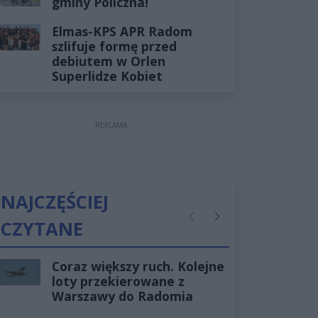
gminy Policzna!
Elmas-KPS APR Radom
szlifuje formę przed
debiutem w Orlen
Superlidze Kobiet
REKLAMA
NAJCZĘŚCIEJ
CZYTANE
Poprzednie
Następne
Coraz większy ruch. Kolejne
loty przekierowane z
Warszawy do Radomia