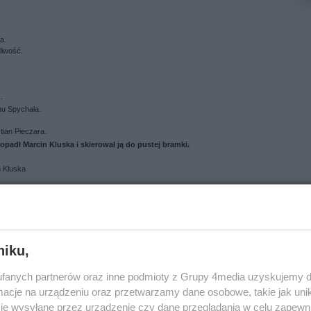
ga.
pliwość.
k.
 mu Spychała.
tian Pieczara.
dopadł Marcin Kluska i skierował ją do pustej bramki.
n Kluska
on Stanisławski po rzucie rożnym!
dopatrzył się faulu.
 wchodzi Maciej Wojczuk.
ne i próbował dograć do kolegów, ale nikogo tam nie było.
niku,
nasiaka.
fanych partnerów oraz inne podmioty z Grupy 4media uzyskujemy d
cje na urządzeniu oraz przetwarzamy dane osobowe, takie jak unika
je wysyłane przez urządzenie czy dane przeglądania w celu zapewn