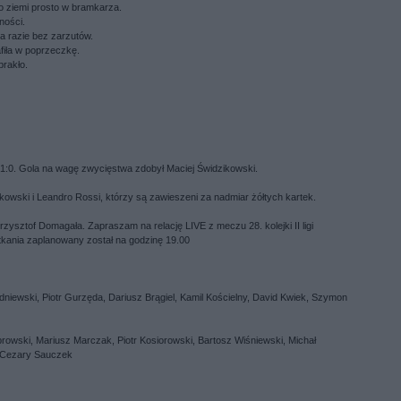
po ziemi prosto w bramkarza.
zności.
na razie bez zarzutów.
afiła w poprzeczkę.
brakło.
1:0. Gola na wagę zwycięstwa zdobył Maciej Świdzikowski.
kowski i Leandro Rossi, którzy są zawieszeni za nadmiar żółtych kartek.
rzysztof Domagała. Zapraszam na relację LIVE z meczu 28. kolejki II ligi
ania zaplanowany został na godzinę 19.00
niewski, Piotr Gurzęda, Dariusz Brągiel, Kamil Kościelny, David Kwiek, Szymon
owski, Mariusz Marczak, Piotr Kosiorowski, Bartosz Wiśniewski, Michał
, Cezary Sauczek