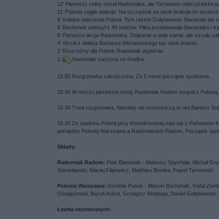
12' Pierwszy celny strzał Radomiaka, ale Tarnowski uderzył lekko 
11' Polonia ciągle atakuje. Na szczęście na razie brakuje im skutec
8' Kolejne uderzenie Polonii. Tym razem Gołębiewski. Banasiak jak 
6' Bochenek uderzył z 40 metrów. Piłka przelobowała Banasiaka i tr
6' Pierwsza akcja Radomiaka. Dogranie w pole karne, ale strzału za
4' Strzał z daleka Bartosza Wiśniewskiego tuż obok bramki.
1' Rzut rożny dla Polonii. Radomiak wyjaśnia.
1'
Radomiak zaczyna od środka.
18.55 Rozgrzewka zakończona. Za 5 minut początek spotkania.
18.45 W meczu pierwszej rundy Radomiak Radom wygrał z Polonią 
18.30 Trwa rozgrzewka. Niestety nie uczestniczą w niej Bartosz Sul
18.20 Ze stadionu Polonii przy Konwiktorskiej wita się z Państwem K
pomiędzy Polonią Warszawa a Radomiakiem Radom. Początek spotk
Składy:
Radomiak Radom:
Piotr Banasiak - Mateusz Spychała, Michał Grud
Stanisławski, Maciej Filipowicz, Matthieu Bemba, Paweł Tarnowski
Polonia Warszawa:
Dominik Pusek - Marcin Bochenek, Rafał Zembr
Oświęcimski, Bazyli Kokot, Grzegorz Wojdyga, Daniel Gołębiewski
Ławka rezerwowych: