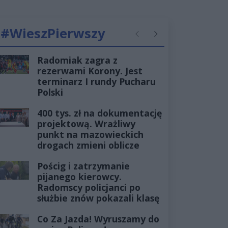
#WieszPierwszy
Poprzednie
Następne
Radomiak zagra z
rezerwami Korony. Jest
terminarz I rundy Pucharu
Polski
400 tys. zł na dokumentację
projektową. Wrażliwy
punkt na mazowieckich
drogach zmieni oblicze
Pościg i zatrzymanie
pijanego kierowcy.
Radomscy policjanci po
służbie znów pokazali klasę
Co Za Jazda! Wyruszamy do