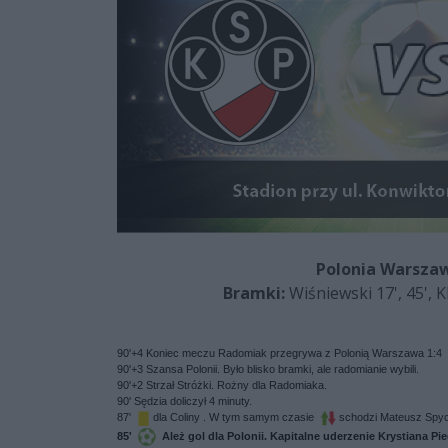
Polonia Warsza
Bramki:
Wiśniewski 17', 45', K
90'+4 Koniec meczu Radomiak przegrywa z Polonią Warszawa 1:4
90'+3 Szansa Polonii. Było blisko bramki, ale radomianie wybili.
90'+2 Strzał Stróżki. Rożny dla Radomiaka.
90' Sędzia doliczył 4 minuty.
87'
dla Coliny . W tym samym czasie
schodzi Mateusz Spyc
85'
Ależ gol dla Polonii. Kapitalne uderzenie Krystiana P