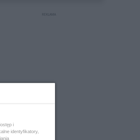
REKLAMA
ostęp i
lne identyfikatory,
iania