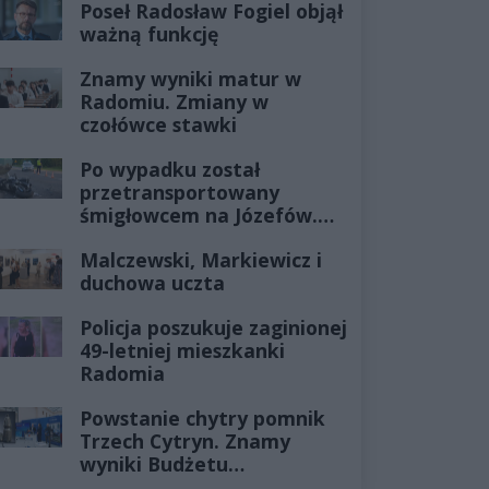
Poseł Radosław Fogiel objął
ważną funkcję
Znamy wyniki matur w
Radomiu. Zmiany w
czołówce stawki
Po wypadku został
przetransportowany
śmigłowcem na Józefów.
Historia mrozi krew w
Malczewski, Markiewicz i
żyłach
duchowa uczta
Policja poszukuje zaginionej
49-letniej mieszkanki
Radomia
Powstanie chytry pomnik
Trzech Cytryn. Znamy
wyniki Budżetu
Obywatelskiego 2027