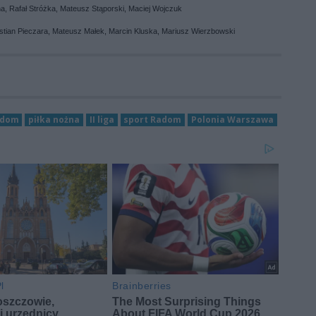
a, Rafał Stróżka, Mateusz Stąporski, Maciej Wojczuk
stian Pieczara, Mateusz Małek, Marcin Kluska, Mariusz Wierzbowski
adom
piłka nożna
II liga
sport Radom
Polonia Warszawa