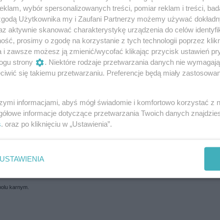
a. Polonia prowadzi 2:0.
klam, wybór spersonalizowanych treści, pomiar reklam i treści, bad
 zgodą Użytkownika my i Zaufani Partnerzy możemy używać dokład
az aktywnie skanować charakterystykę urządzenia do celów identyfi
Brągiela i w konsekwencji
ść, prosimy o zgodę na korzystanie z tych technologii poprzez klikn
a i zawsze możesz ją zmienić/wycofać klikając przycisk ustawień pr
ogu strony
. Niektóre rodzaje przetwarzania danych nie wymagaj
iwić się takiemu przetwarzaniu. Preferencje będą miały zastosowania
szymi informacjami, abyś mógł świadomie i komfortowo korzystać z
broni, choć strzału nie zabrakło.
gółowe informacje dotyczące przetwarzania Twoich danych znajdzi
uska.
s
. oraz po kliknięciu w „Ustawienia”.
się "ostrzejszy".
USTAWIENIA
ł rzut karny. Radomiak 0 Polonia 1.
 polu karnym.