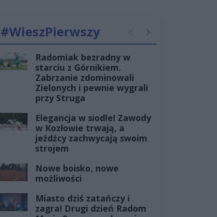
#WieszPierwszy
Poprzednie
Następne
Radomiak bezradny w
starciu z Górnikiem.
Zabrzanie zdominowali
Zielonych i pewnie wygrali
przy Struga
Elegancja w siodle! Zawody
w Kozłowie trwają, a
jeźdźcy zachwycają swoim
strojem
Nowe boisko, nowe
możliwości
Miasto dziś zatańczy i
zagra! Drugi dzień Radom