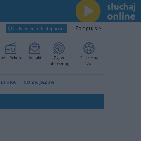
Zaloguj się
Ułatwienia dostępności
Radio Rekord
Kontakt
Zgłoś
Relacje na
interwencję
żywo
ULTURA
CO ZA JAZDA
h i pewnie wygrali przy Struga
nkurencyjne w Ustce!
 decyzję prokuratury