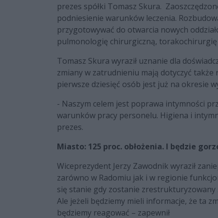
prezes spółki Tomasz Skura. Zaoszczędzon
podniesienie warunków leczenia. Rozbudowa s
przygotowywać do otwarcia nowych oddziałó
pulmonologię chirurgiczną, torakochirurgię
Tomasz Skura wyraził uznanie dla doświadcz
zmiany w zatrudnieniu mają dotyczyć także r
pierwsze dziesięć osób jest już na okresie 
- Naszym celem jest poprawa intymności pr
warunków pracy personelu. Higiena i intymn
prezes.
Miasto: 125 proc. obłożenia. I będzie gorz
Wiceprezydent Jerzy Zawodnik wyraził zaniep
zarówno w Radomiu jak i w regionie funkcjo
się stanie gdy zostanie zrestrukturyzowany s
Ale jeżeli będziemy mieli informacje, że ta
będziemy reagować – zapewnił