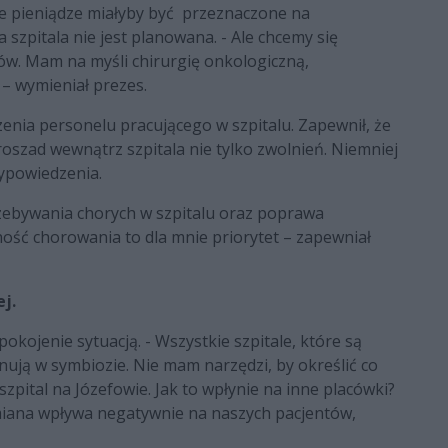
e pieniądze miałyby być przeznaczone na
zpitala nie jest planowana. - Ale chcemy się
w. Mam na myśli chirurgię onkologiczną,
 – wymieniał prezes.
enia personelu pracującego w szpitalu. Zapewnił, że
oszad wewnątrz szpitala nie tylko zwolnień. Niemniej
wypowiedzenia.
zebywania chorych w szpitalu oraz poprawa
ość chorowania to dla mnie priorytet – zapewniał
ej.
okojenie sytuacją. - Wszystkie szpitale, które są
nują w symbiozie. Nie mam narzędzi, by określić co
zpital na Józefowie. Jak to wpłynie na inne placówki?
 zmiana wpływa negatywnie na naszych pacjentów,