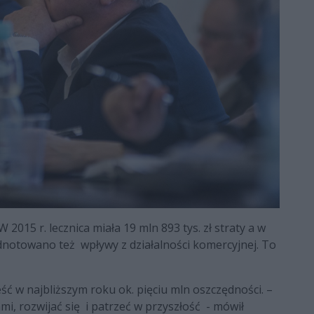
015 r. lecznica miała 19 mln 893 tys. zł straty a w
 odnotowano też wpływy z działalności komercyjnej. To
ć w najbliższym roku ok. pięciu mln oszczędności. –
, rozwijać się i patrzeć w przyszłość - mówił