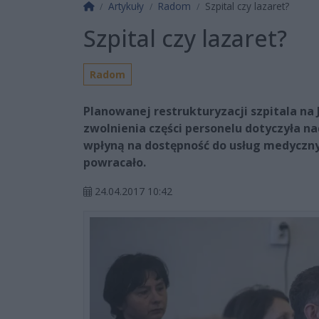
Strona główna
Artykuły
Radom
Szpital czy lazaret?
Szpital czy lazaret?
Radom
Planowanej restrukturyzacji szpitala na J
zwolnienia części personelu dotyczyła n
wpłyną na dostępność do usług medycznyc
powracało.
24.04.2017 10:42