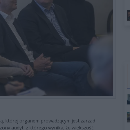
łką, której organem prowadzącym jest zarząd
ony audyt, z którego wynika, że większość