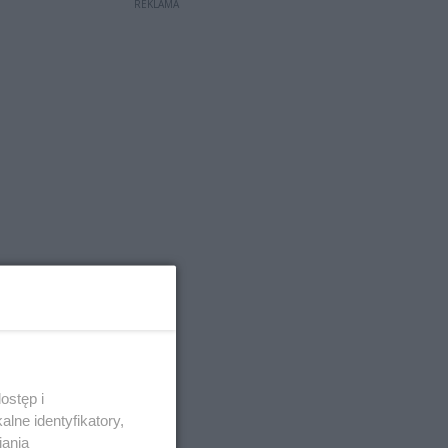
REKLAMA
ostęp i
lne identyfikatory,
iania