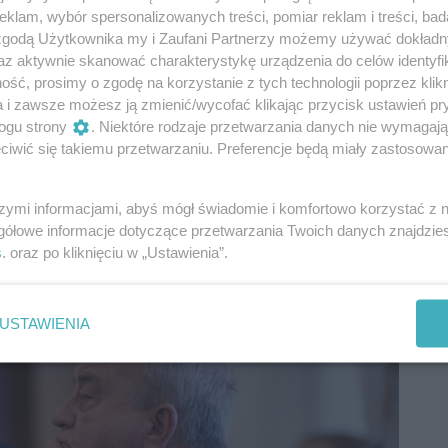
ę pojawiała na merytorycznych rozmowach. - Nie ma
klam, wybór spersonalizowanych treści, pomiar reklam i treści, bad
 ma mowy też o prostym dosypywaniu pieniędzy –
 zgodą Użytkownika my i Zaufani Partnerzy możemy używać dokład
az aktywnie skanować charakterystykę urządzenia do celów identyfi
ść, prosimy o zgodę na korzystanie z tych technologii poprzez klikn
a i zawsze możesz ją zmienić/wycofać klikając przycisk ustawień pr
ogu strony
. Niektóre rodzaje przetwarzania danych nie wymagaj
ie przynosić strat w bieżącej działalności, to cel
iwić się takiemu przetwarzaniu. Preferencje będą miały zastosowania
ał prezes spółki Tomasz Skura. - Problem zaczął się
kie czy powiatowe przestały dostawać pieniądze za
 nie dostajemy. Jesteśmy w sporze z NFZ i
szymi informacjami, abyś mógł świadomie i komfortowo korzystać z
ówił prezes.
gółowe informacje dotyczące przetwarzania Twoich danych znajdzi
s
. oraz po kliknięciu w „Ustawienia”.
USTAWIENIA