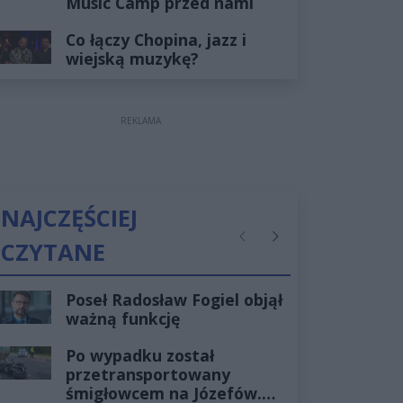
Music Camp przed nami
Co łączy Chopina, jazz i
wiejską muzykę?
REKLAMA
NAJCZĘŚCIEJ
CZYTANE
Poprzednie
Następne
Poseł Radosław Fogiel objął
ważną funkcję
Po wypadku został
przetransportowany
śmigłowcem na Józefów.