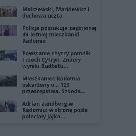
Historia mrozi krew w
Malczewski, Markiewicz i
żyłach
duchowa uczta
Policja poszukuje zaginionej
49-letniej mieszkanki
Radomia
Powstanie chytry pomnik
Trzech Cytryn. Znamy
wyniki Budżetu
Obywatelskiego 2027
Mieszkaniec Radomia
oskarżony o... 123
przestępstwa. Szkoda
wyceniona na ponad milion
Adrian Zandberg w
złotych
Radomiu: w stronę posła
poleciały jajka…