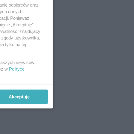
anie odbiorców oraz
nych danych
kacji. Ponieważ
ięcie „Akceptuję”.
ywatności znajdujący
ą zgody użytkownika,
 tylko na tej
 naszych serwisów
esz w
Polityce
Akceptuję