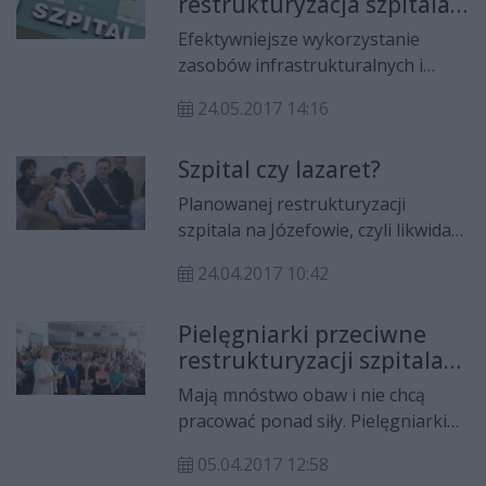
restrukturyzacja szpitala
osobą, która by zmierzała do
na Józefowie
prywatyzacji - odpowiada prezes
Efektywniejsze wykorzystanie
lecznicy Tomasz Skura.
zasobów infrastrukturalnych i
kadrowych, racjonalizacja
24.05.2017 14:16
wydatków i dostosowanie liczby
łóżek do rzeczywistego
Szpital czy lazaret?
wykorzystania – to najważniejsze
punkty planu naprawczego dla
Planowanej restrukturyzacji
Mazowieckiego Szpitala
szpitala na Józefowie, czyli likwidacji
Specjalistycznego na Józefowie.
248 łóżek oraz zwolnienia części
24.04.2017 10:42
personelu dotyczyła nadzwyczajna
sesja rady miejskiej. Czy te zmiany
Pielęgniarki przeciwne
wpłyną na dostępność do usług
restrukturyzacji szpitala
medycznych w mieście i regionie?
na Józefowie
To pytanie często powracało.
Mają mnóstwo obaw i nie chcą
pracować ponad siły. Pielęgniarki
ze szpitala na Józefowie
05.04.2017 12:58
sprzeciwiają się planom