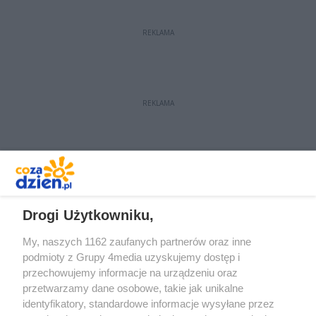
restrukturyzacji lecznicy. Prezes
szpitala twierdzi jednak, że liczba
REKLAMA
zwolnień będzie mniejsza, niż
pierwotnie planowano.
REKLAMA
REKLAMA
Drogi Użytkowniku,
My, naszych 1162 zaufanych partnerów oraz inne
podmioty z Grupy 4media uzyskujemy dostęp i
przechowujemy informacje na urządzeniu oraz
przetwarzamy dane osobowe, takie jak unikalne
identyfikatory, standardowe informacje wysyłane przez