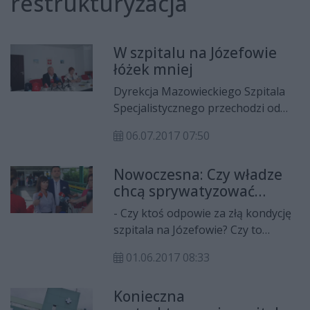
restrukturyzacja
W szpitalu na Józefowie
łóżek mniej
Dyrekcja Mazowieckiego Szpitala
Specjalistycznego przechodzi od
słów do czynów i na początku lipca
06.07.2017 07:50
likwiduję 64 łóżka na kilku
oddziałach. Prace straciło 10
Nowoczesna: Czy władze
położnych.
chcą sprywatyzować
szpital na Józefowie?
- Czy ktoś odpowie za złą kondycję
szpitala na Józefowie? Czy to
wszystko nie zmierza po cichu do
01.06.2017 08:33
prywatyzacji placówki? - pyta
Katarzyna Kalinowska z
Konieczna
Nowoczesnej. - Jestem ostatnią