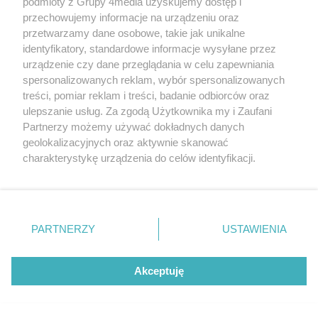
podmioty z Grupy 4media uzyskujemy dostęp i
przechowujemy informacje na urządzeniu oraz
przetwarzamy dane osobowe, takie jak unikalne
identyfikatory, standardowe informacje wysyłane przez
urządzenie czy dane przeglądania w celu zapewniania
spersonalizowanych reklam, wybór spersonalizowanych
treści, pomiar reklam i treści, badanie odbiorców oraz
ulepszanie usług. Za zgodą Użytkownika my i Zaufani
Partnerzy możemy używać dokładnych danych
geolokalizacyjnych oraz aktywnie skanować
charakterystykę urządzenia do celów identyfikacji.
Ponieważ cenimy Twoją prywatność, prosimy o zgodę na
korzystanie z tych technologii poprzez kliknięcie
ICT Pierrot Czarni Radom wzmacniają skład i sztab
„Akceptuję”. Zgoda jest dobrowolna i zawsze możesz ją
szkoleniowy
zmienić/wycofać klikając przycisk ustawień prywatności
PARTNERZY
USTAWIENIA
Autor artykułu:
znajdujący się w lewym dolnym rogu strony
. Niektóre
Michał Nowak
rodzaje przetwarzania danych nie wymagają zgody
użytkownika, ale masz prawo sprzeciwić się takiemu
Akceptuję
przetwarzaniu. Preferencje będą miały zastosowania tylko
na tej witrynie.