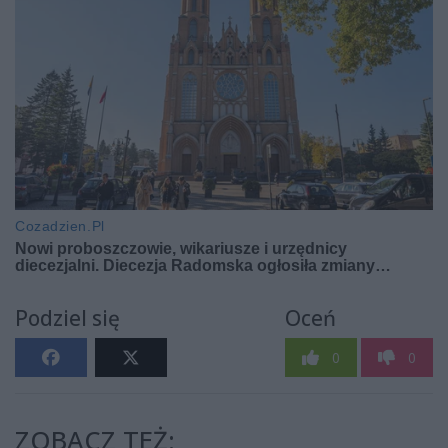
Podziel się
Oceń
0
0
ZOBACZ TEŻ: