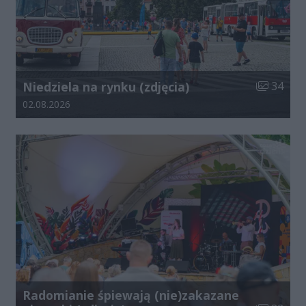
Liczba zdj
Niedziela na rynku (zdjęcia)
34
Data dodania galerii:
02.08.2026
Radomianie śpiewają (nie)zakazane