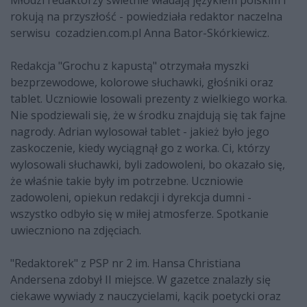
rokują na przyszłość - powiedziała redaktor naczelna
serwisu cozadzien.com.pl Anna Bator-Skórkiewicz.
Redakcja "Grochu z kapustą" otrzymała myszki
bezprzewodowe, kolorowe słuchawki, głośniki oraz
tablet. Uczniowie losowali prezenty z wielkiego worka.
Nie spodziewali się, że w środku znajdują się tak fajne
nagrody. Adrian wylosował tablet - jakież było jego
zaskoczenie, kiedy wyciągnął go z worka. Ci, którzy
wylosowali słuchawki, byli zadowoleni, bo okazało się,
że właśnie takie były im potrzebne. Uczniowie
zadowoleni, opiekun redakcji i dyrekcja dumni -
wszystko odbyło się w miłej atmosferze. Spotkanie
uwieczniono na zdjęciach.
"Redaktorek" z PSP nr 2 im. Hansa Christiana
Andersena zdobył II miejsce. W gazetce znalazły się
ciekawe wywiady z nauczycielami, kącik poetycki oraz