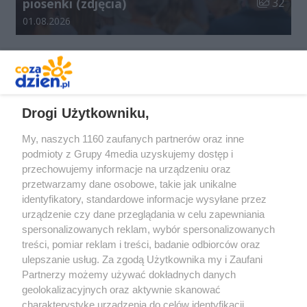
Liczba zdj
piosenki (zdjęcia)
32
Data dodania galerii:
01.08.2026
REKLAMA
Drogi Użytkowniku,
My, naszych 1160 zaufanych partnerów oraz inne
podmioty z Grupy 4media uzyskujemy dostęp i
przechowujemy informacje na urządzeniu oraz
przetwarzamy dane osobowe, takie jak unikalne
identyfikatory, standardowe informacje wysyłane przez
urządzenie czy dane przeglądania w celu zapewniania
spersonalizowanych reklam, wybór spersonalizowanych
Redakcja
Reklama
Prywatność
Praca Łódź
treści, pomiar reklam i treści, badanie odbiorców oraz
the:protocol
ulepszanie usług. Za zgodą Użytkownika my i Zaufani
Partnerzy możemy używać dokładnych danych
geolokalizacyjnych oraz aktywnie skanować
charakterystykę urządzenia do celów identyfikacji.