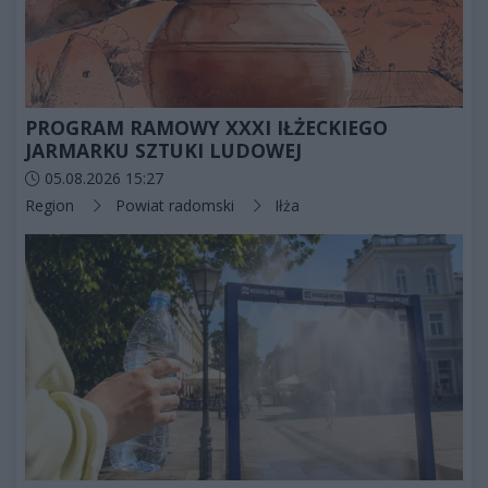
PROGRAM RAMOWY XXXI IŁŻECKIEGO
JARMARKU SZTUKI LUDOWEJ
Data dodania artykułu:
05.08.2026 15:27
Kategorie artykułu:
Region
Powiat radomski
Iłża