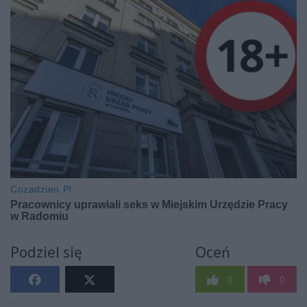
Podziel się
Oceń
0
0