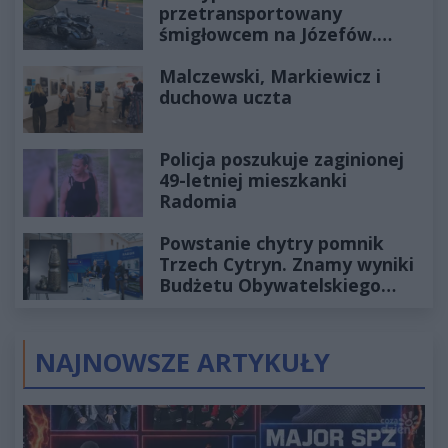
przetransportowany
śmigłowcem na Józefów.
Historia mrozi krew w żyłach
Malczewski, Markiewicz i
duchowa uczta
Policja poszukuje zaginionej
49-letniej mieszkanki
Radomia
Powstanie chytry pomnik
Trzech Cytryn. Znamy wyniki
Budżetu Obywatelskiego
2027
NAJNOWSZE ARTYKUŁY