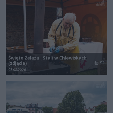
Święto Żelaza i Stali w Chlewiskach
Liczba zdj
(zdjęcia)
51
Data dodania galerii:
03.08.2026