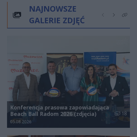
NAJNOWSZE
GALERIE ZDJĘĆ
Poprzednie
Następne
Kliknij
Konferencja prasowa zapowiadająca
Liczba zdj
Beach Ball Radom 2026 (zdjęcia)
18
Data dodania galerii:
05.08.2026