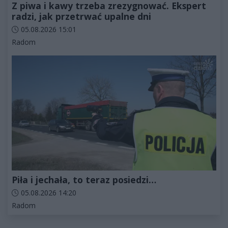
Z piwa i kawy trzeba zrezygnować. Ekspert
radzi, jak przetrwać upalne dni
Data dodania artykułu:
05.08.2026 15:01
Kategorie artykułu:
Radom
Piła i jechała, to teraz posiedzi…
Data dodania artykułu:
05.08.2026 14:20
Kategorie artykułu:
Radom