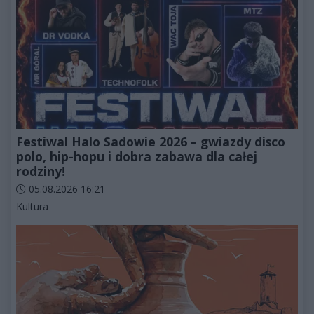
Festiwal Halo Sadowie 2026 – gwiazdy disco
polo, hip-hopu i dobra zabawa dla całej
rodziny!
Data dodania artykułu:
05.08.2026 16:21
Kategorie artykułu:
Kultura