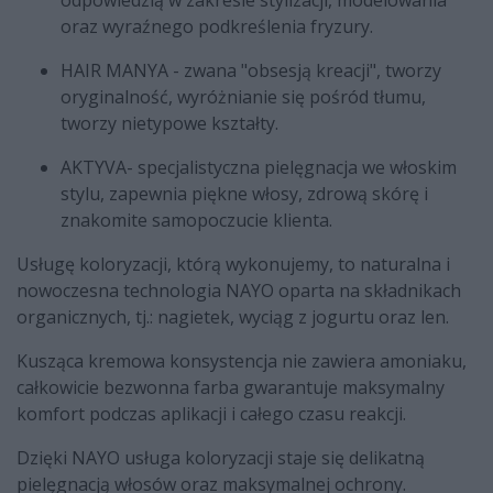
odpowiedzią w zakresie stylizacji, modelowania
oraz wyraźnego podkreślenia fryzury.
HAIR MANYA - zwana "obsesją kreacji", tworzy
oryginalność, wyróżnianie się pośród tłumu,
tworzy nietypowe kształty.
AKTYVA- specjalistyczna pielęgnacja we włoskim
stylu, zapewnia piękne włosy, zdrową skórę i
znakomite samopoczucie klienta.
Usługę koloryzacji, którą wykonujemy, to naturalna i
nowoczesna technologia NAYO oparta na składnikach
organicznych, tj.: nagietek, wyciąg z jogurtu oraz len.
Kusząca kremowa konsystencja nie zawiera amoniaku,
całkowicie bezwonna farba gwarantuje maksymalny
komfort podczas aplikacji i całego czasu reakcji.
Dzięki NAYO usługa koloryzacji staje się delikatną
pielęgnacją włosów oraz maksymalnej ochrony.