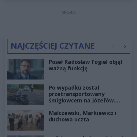
REKLAMA
NAJCZĘŚCIEJ CZYTANE
Poprzednie
Następ
Poseł Radosław Fogiel objął
ważną funkcję
Po wypadku został
przetransportowany
śmigłowcem na Józefów.
Historia mrozi krew w żyłach
Malczewski, Markiewicz i
duchowa uczta