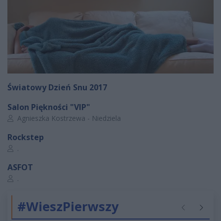
Światowy Dzień Snu 2017
Salon Piękności "VIP"
Autor artykułu:
Agnieszka Kostrzewa - Niedziela
Rockstep
Autor artykułu:
.
ASFOT
Autor artykułu:
.
#WieszPierwszy
Poprzednie
Następ