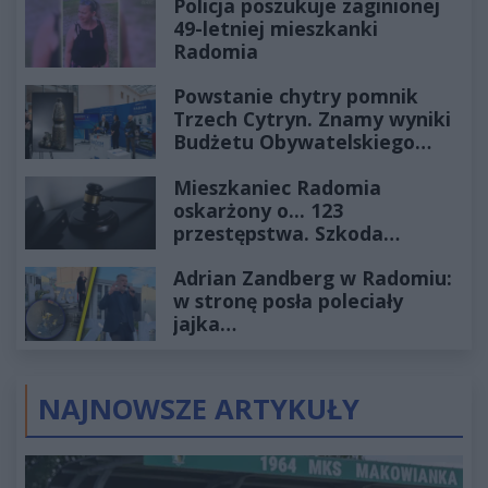
Policja poszukuje zaginionej
49-letniej mieszkanki
Radomia
Powstanie chytry pomnik
Trzech Cytryn. Znamy wyniki
Budżetu Obywatelskiego
2027
Mieszkaniec Radomia
oskarżony o... 123
przestępstwa. Szkoda
wyceniona na ponad milion
Adrian Zandberg w Radomiu:
złotych
w stronę posła poleciały
jajka…
NAJNOWSZE ARTYKUŁY