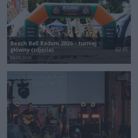
Beach Ball Radom 2026 - turniej
Liczba zdj
główny (zdjęcia)
65
Data dodania galerii:
08.08.2026