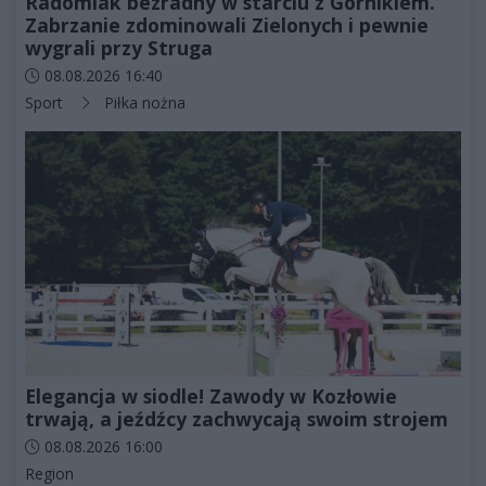
Radomiak bezradny w starciu z Górnikiem.
Zabrzanie zdominowali Zielonych i pewnie
wygrali przy Struga
Data dodania artykułu:
08.08.2026 16:40
Kategorie artykułu:
Sport
Piłka nożna
Elegancja w siodle! Zawody w Kozłowie
trwają, a jeźdźcy zachwycają swoim strojem
Data dodania artykułu:
08.08.2026 16:00
Kategorie artykułu:
Region