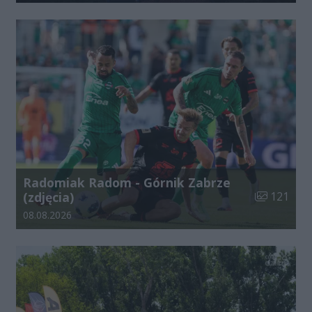
Radomiak Radom - Górnik Zabrze
Liczba zdjęć
(zdjęcia)
121
Data dodania galerii:
08.08.2026