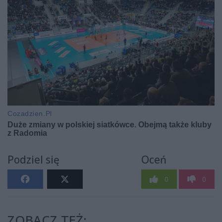
Podziel się
Oceń
0
0
ZOBACZ TEŻ: