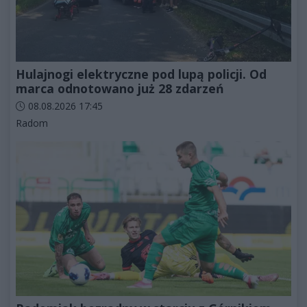
Hulajnogi elektryczne pod lupą policji. Od
marca odnotowano już 28 zdarzeń
Data dodania artykułu:
08.08.2026 17:45
Kategorie artykułu:
Radom