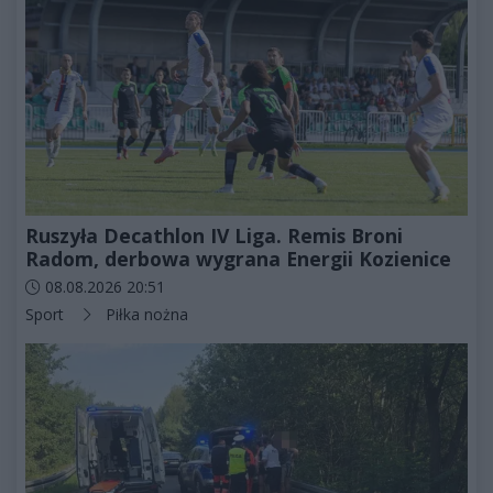
Ruszyła Decathlon IV Liga. Remis Broni
Radom, derbowa wygrana Energii Kozienice
Data dodania artykułu:
08.08.2026 20:51
Kategorie artykułu:
Sport
Piłka nożna