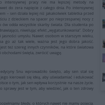
Po intensywnej pracy nie ma lepszej metody na
et do zera napięcie z całego dnia. Po intensywnej
m – sen działa lepiej niż jakakolwiek tabletka przed
jściu z dzieckiem na spacer po nieprzespanej nocy z
co ów odda wszystkie skarby świata. Dla studenta po
odnawiająco, niwelując efekt „wygatunkowania”. Dobry
i i jasności umysłu. Nawet osobom w starszym wieku,
ba go aż tak wiele, ważna jest jego dobra jakość.
est też szereg innych czynników, na które światowa
i obchodami święta, zwrócić uwagę.
dycyny Snu wprowadziło święto, aby sen stał się
ego kierowali się ideą, aby uświadamiać i edukować
olsce o tym, jak sen wpływa korzystnie na nasze życie.
 sprawy jest w tym, aby wiedzieć, jak o ten zdrowy
popełniamy błędy, o których nawet nie mamy pojęcia.