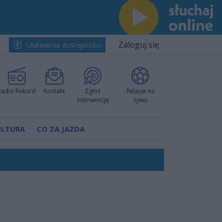
Zaloguj się
Ułatwienia dostępności
Radio Rekord
Kontakt
Zgłoś
Relacje na
interwencję
żywo
ULTURA
CO ZA JAZDA
ów pokazali klasę
rzowi
worzyć nową sportową tradycję"
ruchu