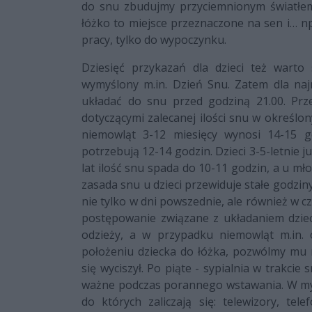
do snu zbudujmy przyciemnionym światłem
łóżko to miejsce przeznaczone na sen i… np
pracy, tylko do wypoczynku.
Dziesięć przykazań dla dzieci też wart
wymyślony m.in. Dzień Snu. Zatem dla naj
układać do snu przed godziną 21.00. Pr
dotyczącymi zalecanej ilości snu w określo
niemowląt 3-12 miesięcy wynosi 14-15 g
potrzebują 12-14 godzin. Dzieci 3-5-letnie 
lat ilość snu spada do 10-11 godzin, a u mło
zasada snu u dzieci przewiduje stałe godzi
nie tylko w dni powszednie, ale również w c
postępowanie związane z układaniem dzie
odzieży, a w przypadku niemowląt m.in. 
położeniu dziecka do łóżka, pozwólmy mu 
się wyciszył. Po piąte - sypialnia w trakcie
ważne podczas porannego wstawania. W myśl
do których zaliczają się: telewizory, t