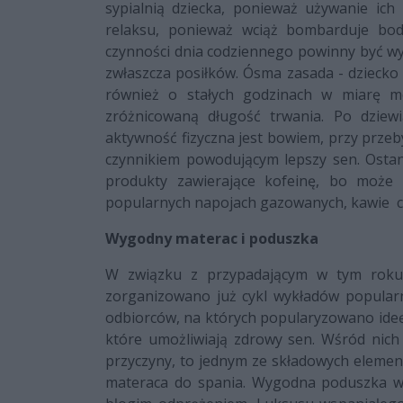
sypialnią dziecka, ponieważ używanie ich
relaksu, ponieważ wciąż bombarduje bod
czynności dnia codziennego powinny być wy
zwłaszcza posiłków. Ósma zasada - dziecko
również o stałych godzinach w miarę mo
zróżnicowaną długość trwania. Po dziew
aktywność fizyczna jest bowiem, przy prze
czynnikiem powodującym lepszy sen. Ostani
produkty zawierające kofeinę, bo może
popularnych napojach gazowanych, kawie cz
Wygodny materac i poduszka
W związku z przypadającym w tym rok
zorganizowano już cykl wykładów popula
odbiorców, na których popularyzowano ideę d
które umożliwiają zdrowy sen. Wśród nich
przyczyny, to jednym ze składowych eleme
materaca do spania. Wygodna poduszka w 