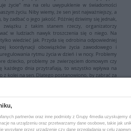
uje życie” ma na celu uwypuklenie w świadomości
szym życiu. Niby wiemy, że sen jest najważniejszy, a
, by zadbać o jego jakość. Później dziwimy się jednak,
 związku z takim stanem rzeczy, organizatorzy
ać w ludziach nawyk troszczenia się o niego. Na
ylko wiedzieć jak. Przyda się odrobina odpowiedniej
szej koordynacji obowiązków życia zawodowego i
regulowania rytmu życia w dzień i w nocy. Problemy
hore dziecko, problemy ze zwierzęciem domowym czy
ę każdego dnia przytrafiają, to wszystko wpływa na
o z kolei na sen. Dlatego postanowiono, by zabrać za
sprawie w różnych środowiskach. Ma to prowadzić do
ie nie szkodzić.
niku,
iło kilku rad dla dzieci i dorosłych, które zamknęło
fanych partnerów oraz inne podmioty z Grupy 4media uzyskujemy d
drowego snu – osobno dla dorosłych i oddzielnie dla
cje na urządzeniu oraz przetwarzamy dane osobowe, takie jak unika
powodować choroby i schorzenia. Niebezpieczne są złe
je wysyłane przez urządzenie czy dane przeglądania w celu zapewn