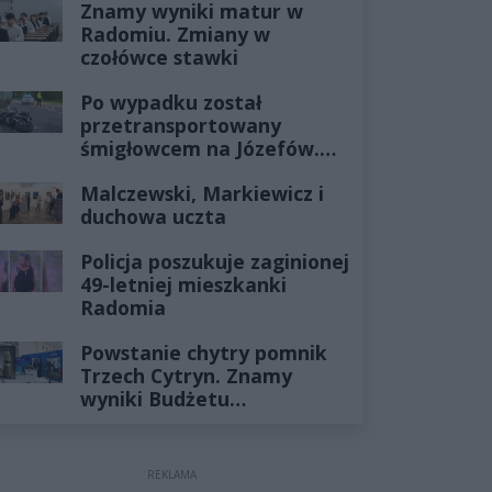
Znamy wyniki matur w
Radomiu. Zmiany w
czołówce stawki
Po wypadku został
przetransportowany
śmigłowcem na Józefów.
Historia mrozi krew w
Malczewski, Markiewicz i
żyłach
duchowa uczta
Policja poszukuje zaginionej
49-letniej mieszkanki
Radomia
Powstanie chytry pomnik
Trzech Cytryn. Znamy
wyniki Budżetu
Obywatelskiego 2027
REKLAMA