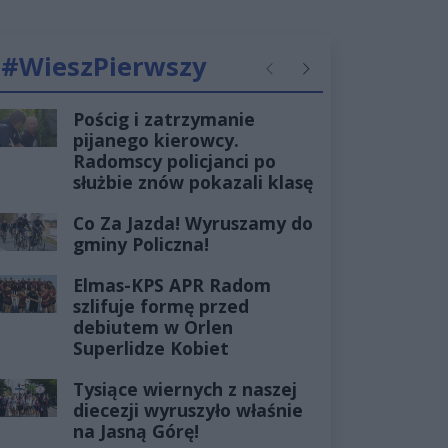
#WieszPierwszy
Poprzednie
Następne
Pościg i zatrzymanie
pijanego kierowcy.
Radomscy policjanci po
służbie znów pokazali klasę
Co Za Jazda! Wyruszamy do
gminy Policzna!
Elmas-KPS APR Radom
szlifuje formę przed
debiutem w Orlen
Superlidze Kobiet
Tysiące wiernych z naszej
diecezji wyruszyło właśnie
na Jasną Górę!