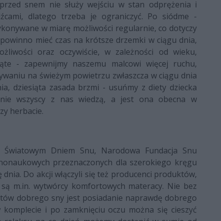
 przed snem nie służy wejściu w stan odprężenia i
źcami, dlatego trzeba je ograniczyć. Po siódme -
konywane w miarę możliwości regularnie, co dotyczy
 powinno mieć czas na krótsze drzemki w ciągu dnia,
żliwości oraz oczywiście, w zależności od wieku,
iąte - zapewnijmy naszemu malcowi więcej ruchu,
bywaniu na świeżym powietrzu zwłaszcza w ciągu dnia
a, dziesiąta zasada brzmi - usuńmy z diety dziecka
 nie wszyscy z nas wiedzą, a jest ona obecna w
y herbacie.
u Światowym Dniem Snu, Narodowa Fundacja Snu
rnonaukowych przeznaczonych dla szerokiego kręgu
nia. Do akcji włączyli się też producenci produktów,
 są m.in. wytwórcy komfortowych materacy. Nie bez
ntów dobrego sny jest posiadanie naprawdę dobrego
komplecie i po zamknięciu oczu można się cieszyć