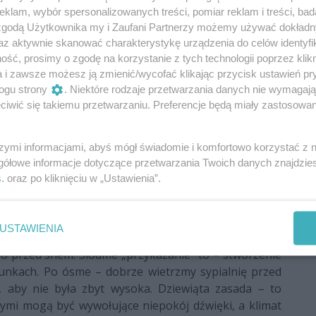
 jakość. Pokrótce omówimy dziesięć podstawowych
klam, wybór spersonalizowanych treści, pomiar reklam i treści, bad
ie skierowane są najpier do dorosłych, a później do
 zgodą Użytkownika my i Zaufani Partnerzy możemy używać dokład
az aktywnie skanować charakterystykę urządzenia do celów identyfi
ść, prosimy o zgodę na korzystanie z tych technologii poprzez klikn
piej zasypiać o tej samej porze, jak również każdego
a i zawsze możesz ją zmienić/wycofać klikając przycisk ustawień pr
żeli lubimy drzemki w ciągu dnia, to pamiętajmy, że
ogu strony
. Niektóre rodzaje przetwarzania danych nie wymagaj
 przekraczać 45 minut, inaczej będziemy na odwrót –
iwić się takiemu przetwarzaniu. Preferencje będą miały zastosowania
o trzecie - nie powinniśmy spożywać dużych dawek
stało mniej, aniżeli 4 godziny i nie powinniśmy też
szymi informacjami, abyś mógł świadomie i komfortowo korzystać z
 unikajmy produktów zawierających kofeinę, jeżeli do
gółowe informacje dotyczące przetwarzania Twoich danych znajdzi
odzin. Przy czym, produkty te, to nie tylko kawa,
s
. oraz po kliknięciu w „Ustawienia”.
zekolada. Piąta zasada - unikanie ciężkich, mocno
posiłków w przypadku, gdy do nocnego wypoczynku
e pozwolić jedynie na jakiś mały, lekki posiłek. Po
USTAWIENIA
eważ ćwiczenia fizyczne są ważne dla naszego zdrowia
io przed snem. Siódme „przykazanie” to – stworzenie
unkach. Po ósme – dobrze wietrzmy sypialnię przed
, aby nie była zbyt wysoka. Dziewiąta zasada – to
rymi mogą być wywołujące niepokój dźwięki, a klimat