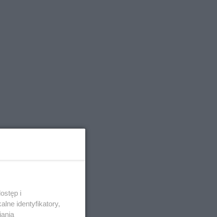
ostęp i
lne identyfikatory,
iania