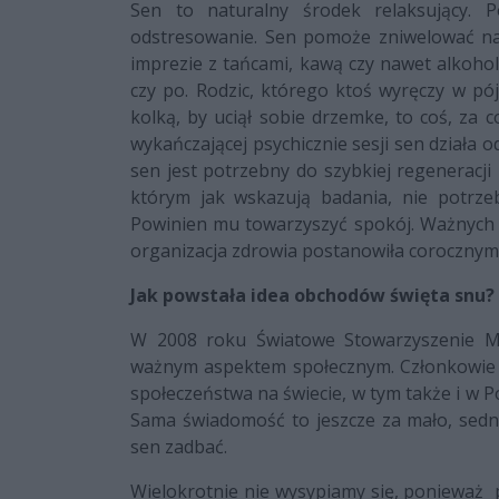
Sen to naturalny środek relaksujący. 
odstresowanie. Sen pomoże zniwelować naw
imprezie z tańcami, kawą czy nawet alkohole
czy po. Rodzic, którego ktoś wyręczy w pó
kolką, by uciął sobie drzemke, to coś, za 
wykańczającej psychicznie sesji sen działa 
sen jest potrzebny do szybkiej regeneracj
którym jak wskazują badania, nie potrze
Powinien mu towarzyszyć spokój. Ważnych j
organizacja zdrowia postanowiła corocznym
Jak powstała idea obchodów święta snu?
W 2008 roku Światowe Stowarzyszenie Me
ważnym aspektem społecznym. Członkowie j
społeczeństwa na świecie, w tym także i w P
Sama świadomość to jeszcze za mało, sedno
sen zadbać.
Wielokrotnie nie wysypiamy się, ponieważ 