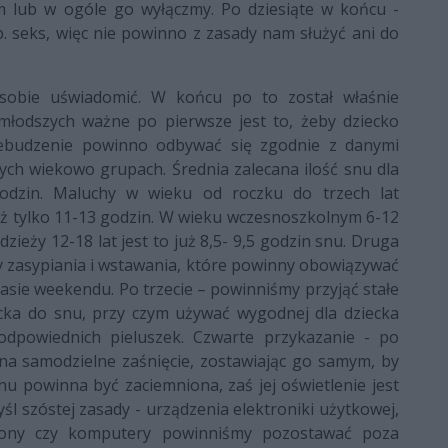
 lub w ogóle go wyłączmy. Po dziesiąte w końcu -
. seks, więc nie powinno z zasady nam służyć ani do
o sobie uświadomić. W końcu po to został właśnie
młodszych ważne po pierwsze jest to, żeby dziecko
zebudzenie powinno odbywać się zgodnie z danymi
nych wiekowo grupach. Średnia zalecana ilość snu dla
odzin. Maluchy w wieku od roczku do trzech lat
już tylko 11-13 godzin. W wieku wczesnoszkolnym 6-12
dzieży 12-18 lat jest to już 8,5- 9,5 godzin snu. Druga
ny zasypiania i wstawania, które powinny obowiązywać
zasie weekendu. Po trzecie – powinniśmy przyjąć stałe
cka do snu, przy czym używać wygodnej dla dziecka
odpowiednich pieluszek. Czwarte przykazanie - po
na samodzielne zaśnięcie, zostawiając go samym, by
 snu powinna być zaciemniona, zaś jej oświetlenie jest
 szóstej zasady - urządzenia elektroniki użytkowej,
elefony czy komputery powinniśmy pozostawać poza