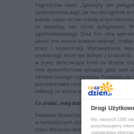
Tegoroczne hasło „Spokojny sen pielęgn
społeczeństwa wagi, jak ma sen ogólnie w na
jednak często nic nie robimy w tym kierunku
że dopadają nas różne dolegliwości. W
ogólnoświatowego Dnia Snu chcą wykreow
jakość snu można bowiem wpłynąć, trzeba t
pracy i koncentracji. Wprowadzenie lep
prywatnego może być jednym z kroków do u
w pracy, denerwujące korki na drodze, c
inne dyskomfortowe sytuacje, jakie nam si
zdrowie naszego organizmu. Przekłada się t
pośrednictwem róznych mediów glos w tej 
refleksji, co można poprawić, by finalnie sob
Co zrobić, żeby dobrze spać?
Drogi Użytkow
Światowe Stowarzyszenie Medycyny Snu udziel
My, naszych 1160 zau
w symbolicznych dziesięciu przykazaniach z
przechowujemy informa
dzieci. Wszystko dlatego, że zły sen mogą 
standardowe informac