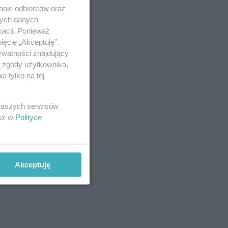
anie odbiorców oraz
nych danych
kacji. Ponieważ
ięcie „Akceptuję”.
ywatności znajdujący
ą zgody użytkownika,
 tylko na tej
 naszych serwisów
esz w
Polityce
Akceptuję