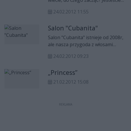
zasypywani mnóstwem ofert sal
24.02.2012 11:55
weselnych, zespołów, fotografów,
kamerzystów? Chcecie tradycyjne
Salon "Cubanita"
wesele czy może zdecydujecie się na
przyjęcie tematyczne? Odpowiedzi
Salon "Cubanita" istnieje od 2008r,
na te i wiele innych pytań udzieli
ale nasza przygoda z włosami
wam konsultantka ślubna.
zaczęła się dużo wcześniej.
24.02.2012 09:23
„Princess”
21.02.2012 15:08
REKLAMA