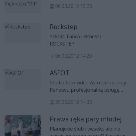
pieniędzy w Twoim portfelu.
„Sleap Soundly, Nature Life”. To
06.03.2012 15:23
właśnie w tej ostatniej wersji
bardziej zauważalna jest jeszcze
owa naturalność snu dla ludzkiego
Rockstep
organizmu.
Szkoła Tańca i Fitnessu -
ROCKSTEP
06.03.2012 14:20
ASFOT
Studio foto video Asfot proponuje
Państwu profesjonalną usługę
rejestracji uroczystości
29.02.2012 14:33
okolicznościowych.
Prawa ręka pary młodej
Planujecie ślub i wesele, ale nie
wiecie, do czego zacząć? Jesteście