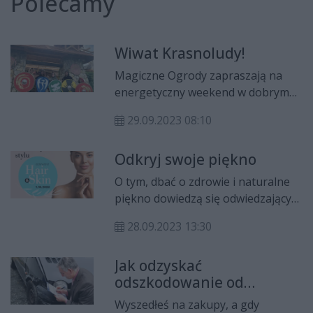
Polecamy
Wiwat Krasnoludy!
Magiczne Ogrody zapraszają na
energetyczny weekend w dobrym
tonie! Poznaj wojska króla Eryka
29.09.2023 08:10
30.09 i 1.10. Czeka Cię mnóstwo
atrakcji, w tym muzycznych, i tak
Odkryj swoje piękno
potrzebna aktywność wśród
malowniczej przyrody. Idealne
O tym, dbać o zdrowie i naturalne
wydarzenie dla rozwoju Twojej
piękno dowiedzą się odwiedzający
Rodziny i jej sprawności fizycznych!
konwent Hair & Skin już 1
Rozrywka, pokazy bębniarskie i
28.09.2023 13:30
października w Centrum
koncerty oraz turnieje sportowe.
Kongresowym Targów Kielce.
Nie zabraknie humoru
Jak odzyskać
Będzie można między innymi
i niespodzianek… Zaplanuj
odszkodowanie od
otrzymać darmowe porady
wyjątkowy czas w naszym parku
nieznanego sprawcy?
żywieniowe, wskazówki biznesowe
Wyszedłeś na zakupy, a gdy
tematycznym!