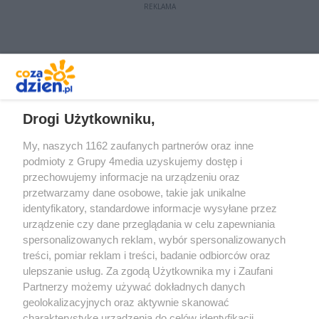
REKLAMA
REKLAMA
Drogi Użytkowniku,
My, naszych 1162 zaufanych partnerów oraz inne
podmioty z Grupy 4media uzyskujemy dostęp i
przechowujemy informacje na urządzeniu oraz
przetwarzamy dane osobowe, takie jak unikalne
identyfikatory, standardowe informacje wysyłane przez
urządzenie czy dane przeglądania w celu zapewniania
spersonalizowanych reklam, wybór spersonalizowanych
Redakcja
Reklama
Prywatność
Praca Łódź
treści, pomiar reklam i treści, badanie odbiorców oraz
the:protocol
ulepszanie usług. Za zgodą Użytkownika my i Zaufani
Partnerzy możemy używać dokładnych danych
geolokalizacyjnych oraz aktywnie skanować
charakterystykę urządzenia do celów identyfikacji.