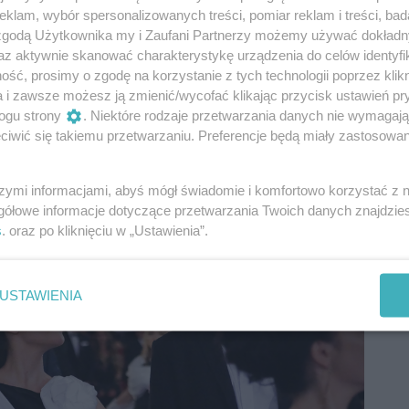
klam, wybór spersonalizowanych treści, pomiar reklam i treści, bad
 zgodą Użytkownika my i Zaufani Partnerzy możemy używać dokład
az aktywnie skanować charakterystykę urządzenia do celów identyfi
ść, prosimy o zgodę na korzystanie z tych technologii poprzez klikn
a i zawsze możesz ją zmienić/wycofać klikając przycisk ustawień pr
ogu strony
. Niektóre rodzaje przetwarzania danych nie wymagaj
iwić się takiemu przetwarzaniu. Preferencje będą miały zastosowania
szymi informacjami, abyś mógł świadomie i komfortowo korzystać z
gółowe informacje dotyczące przetwarzania Twoich danych znajdzi
s
. oraz po kliknięciu w „Ustawienia”.
USTAWIENIA