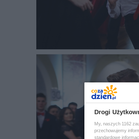
Drogi Użytkow
My, naszych 1162 zau
przechowujemy informa
standardowe informac