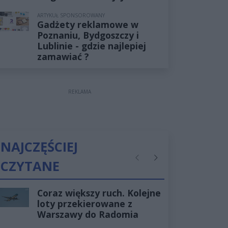
ARTYKUŁ SPONSOROWANY
Gadżety reklamowe w
Poznaniu, Bydgoszczy i
Lublinie - gdzie najlepiej
zamawiać ?
REKLAMA
NAJCZĘŚCIEJ
CZYTANE
Poprzednie
Następne
Coraz większy ruch. Kolejne
loty przekierowane z
Warszawy do Radomia