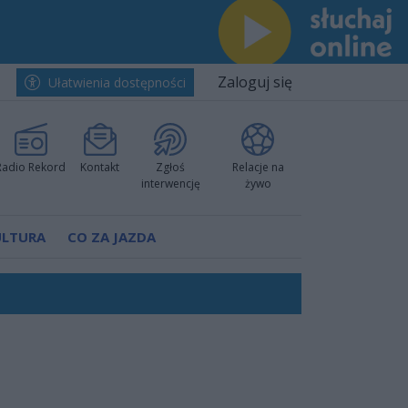
Zaloguj się
Ułatwienia dostępności
Radio Rekord
Kontakt
Zgłoś
Relacje na
interwencję
żywo
ULTURA
CO ZA JAZDA
nkurencyjne w Ustce!
ano umowę
Polski
 decyzję prokuratury
ów pokazali klasę
worzyć nową sportową tradycję"
ruchu