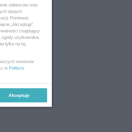
anie odbiorców oraz
nych danych
kacji. Ponieważ
ięcie „Akceptuję”.
ywatności znajdujący
ą zgody użytkownika,
 tylko na tej
 naszych serwisów
esz w
Polityce
Akceptuję