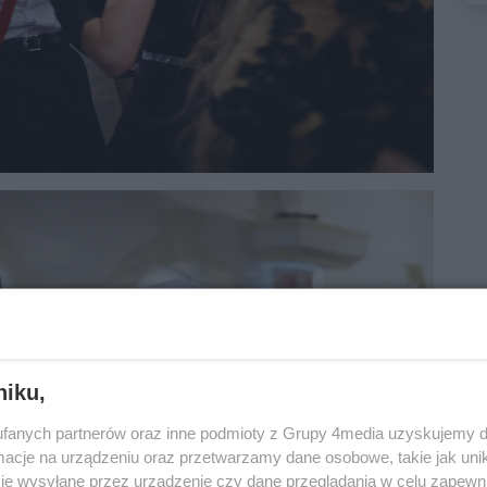
niku,
fanych partnerów oraz inne podmioty z Grupy 4media uzyskujemy d
cje na urządzeniu oraz przetwarzamy dane osobowe, takie jak unika
je wysyłane przez urządzenie czy dane przeglądania w celu zapewn