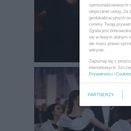
spersonalizowanych re
ulepszanie usług. Za
geolokalizacyjnych or
cenimy Twoją prywatno
Zgoda jest dobrowoln
się w lewym dolnym r
ale masz prawo sprzec
witrynie.
Zapoznaj się z poniż
internetowych. Szcze
Prywatności
i
Cookie
PARTNERZY