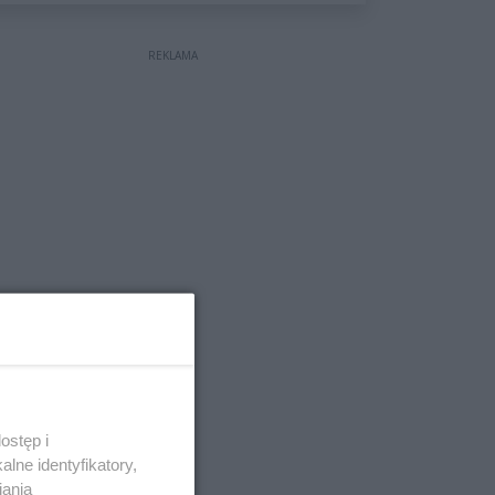
wyceniona na ponad milion
złotych
REKLAMA
ostęp i
lne identyfikatory,
iania