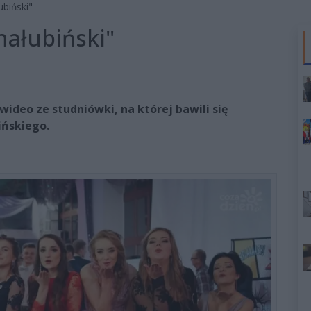
ubiński"
hałubiński"
wideo ze studniówki, na której bawili się
ińskiego.