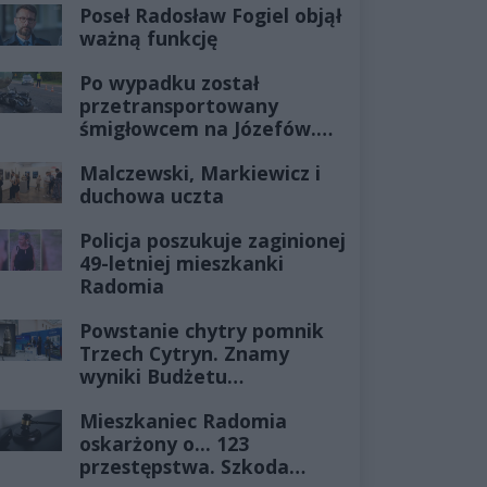
Poseł Radosław Fogiel objął
ważną funkcję
Po wypadku został
przetransportowany
śmigłowcem na Józefów.
Historia mrozi krew w
Malczewski, Markiewicz i
żyłach
duchowa uczta
Policja poszukuje zaginionej
49-letniej mieszkanki
Radomia
Powstanie chytry pomnik
Trzech Cytryn. Znamy
wyniki Budżetu
Obywatelskiego 2027
Mieszkaniec Radomia
oskarżony o... 123
przestępstwa. Szkoda