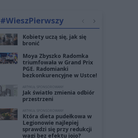
#WieszPierwszy
Poprzednie
Następne
Kobiety uczą się, jak się
bronić
Moya Zbyszko Radomka
triumfowała w Grand Prix
PGE. Radomianki
bezkonkurencyjne w Ustce!
ARTYKUŁ SPONSOROWANY
Jak światło zmienia odbiór
przestrzeni
ARTYKUŁ SPONSOROWANY
Która dieta pudełkowa w
Legionowie najlepiej
sprawdzi się przy redukcji
wagi bez efektu jojo?