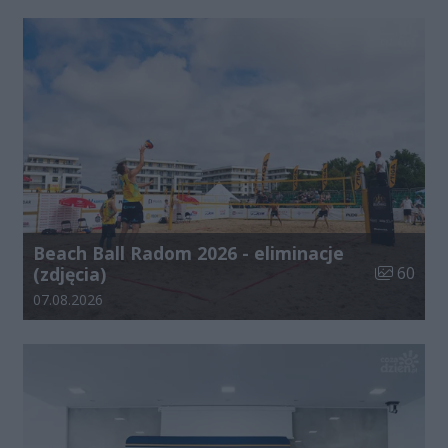
Beach Ball Radom 2026 - eliminacje
Liczba zdj
(zdjęcia)
60
Data dodania galerii:
07.08.2026