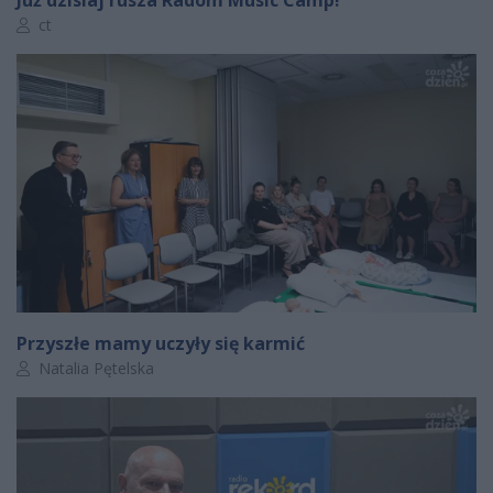
Autor artykułu:
ct
Przyszłe mamy uczyły się karmić
Autor artykułu:
Natalia Pętelska