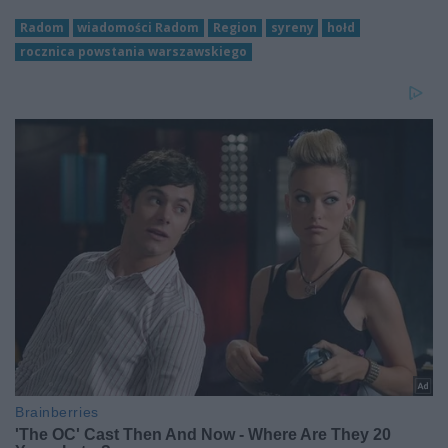
Radom
wiadomości Radom
Region
syreny
hołd
rocznica powstania warszawskiego