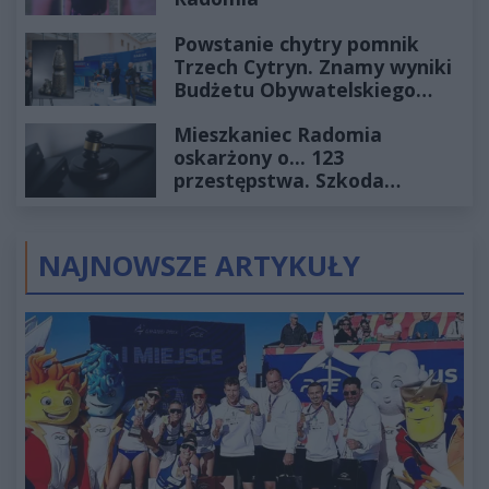
Powstanie chytry pomnik
Trzech Cytryn. Znamy wyniki
Budżetu Obywatelskiego
2027
Mieszkaniec Radomia
oskarżony o... 123
przestępstwa. Szkoda
wyceniona na ponad milion
złotych
NAJNOWSZE ARTYKUŁY