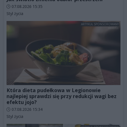
Data dodania artykułu:
07.08.2026 15:35
Kategorie artykułu:
Styl życia
ARTYKUŁ SPONSOROWANY
Która dieta pudełkowa w Legionowie
najlepiej sprawdzi się przy redukcji wagi bez
efektu jojo?
Data dodania artykułu:
07.08.2026 15:34
Kategorie artykułu:
Styl życia
ARTYKUŁ SPONSOROWANY