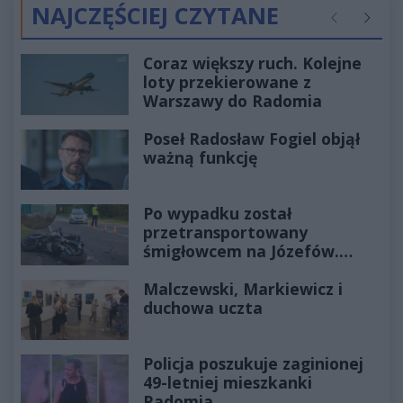
NAJCZĘŚCIEJ CZYTANE
Poprzednie
Następ
Coraz większy ruch. Kolejne
loty przekierowane z
Warszawy do Radomia
Poseł Radosław Fogiel objął
ważną funkcję
Po wypadku został
przetransportowany
śmigłowcem na Józefów.
Historia mrozi krew w żyłach
Malczewski, Markiewicz i
duchowa uczta
Policja poszukuje zaginionej
49-letniej mieszkanki
Radomia