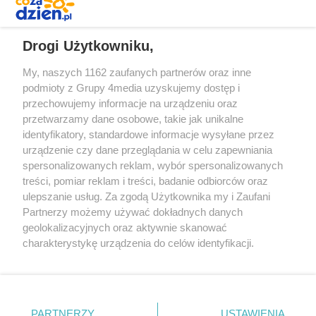
REKLAMA
Drogi Użytkowniku,
My, naszych 1162 zaufanych partnerów oraz inne
podmioty z Grupy 4media uzyskujemy dostęp i
przechowujemy informacje na urządzeniu oraz
przetwarzamy dane osobowe, takie jak unikalne
identyfikatory, standardowe informacje wysyłane przez
urządzenie czy dane przeglądania w celu zapewniania
spersonalizowanych reklam, wybór spersonalizowanych
Redakcja
Reklama
Prywatność
Praca Łódź
treści, pomiar reklam i treści, badanie odbiorców oraz
the:protocol
ulepszanie usług. Za zgodą Użytkownika my i Zaufani
Partnerzy możemy używać dokładnych danych
geolokalizacyjnych oraz aktywnie skanować
charakterystykę urządzenia do celów identyfikacji.
Ponieważ cenimy Twoją prywatność, prosimy o zgodę na
Szukaj
korzystanie z tych technologii poprzez kliknięcie
„Akceptuję”. Zgoda jest dobrowolna i zawsze możesz ją
zmienić/wycofać klikając przycisk ustawień prywatności
Facebook.com
Youtube.com
PARTNERZY
USTAWIENIA