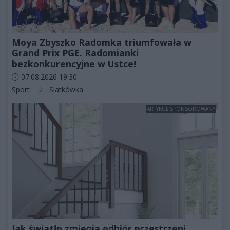
Moya Zbyszko Radomka triumfowała w
Grand Prix PGE. Radomianki
bezkonkurencyjne w Ustce!
Data dodania artykułu:
07.08.2026 19:30
Kategorie artykułu:
Sport
Siatkówka
ARTYKUŁ SPONSOROWANY
Jak światło zmienia odbiór przestrzeni