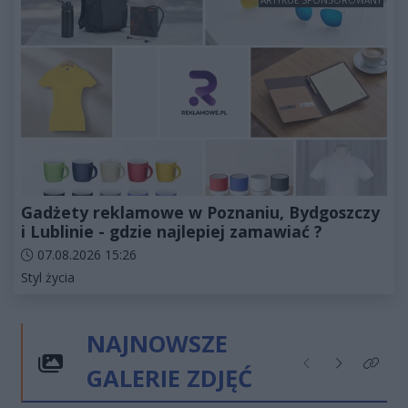
Gadżety reklamowe w Poznaniu, Bydgoszczy
i Lublinie - gdzie najlepiej zamawiać ?
Data dodania artykułu:
07.08.2026 15:26
Kategorie artykułu:
Styl życia
NAJNOWSZE
GALERIE ZDJĘĆ
Poprzednie
Następne
Kliknij