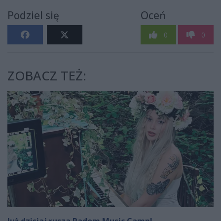
Podziel się
Oceń
0
0
ZOBACZ TEŻ:
Już dzisiaj rusza Radom Music Camp!