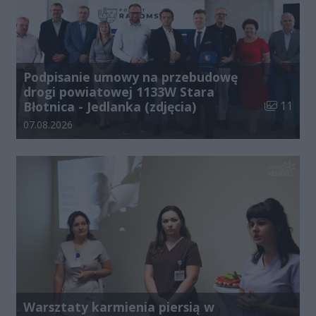
Podpisanie umowy na przebudowę
drogi powiatowej 1133W Stara
Liczba zdj
Błotnica - Jedlanka (zdjęcia)
11
Data dodania galerii:
07.08.2026
Warsztaty karmienia piersią w