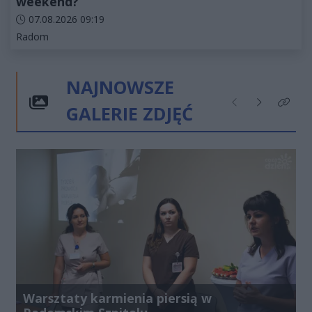
weekend?
Data dodania artykułu:
07.08.2026 09:19
Kategorie artykułu:
Radom
NAJNOWSZE
GALERIE ZDJĘĆ
Poprzednie
Następne
Kliknij
Warsztaty karmienia piersią w