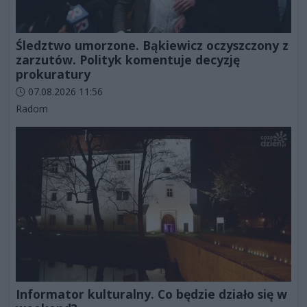
Śledztwo umorzone. Bąkiewicz oczyszczony z
zarzutów. Polityk komentuje decyzję
prokuratury
Data dodania artykułu:
07.08.2026 11:56
Kategorie artykułu:
Radom
Informator kulturalny. Co będzie działo się w