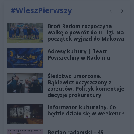
#WieszPierwszy
Poprzednie
Następ
Broń Radom rozpoczyna
walkę o powrót do III ligi. Na
początek wyjazd do Makowa
Adresy kultury | Teatr
Powszechny w Radomiu
Śledztwo umorzone.
Bąkiewicz oczyszczony z
zarzutów. Polityk komentuje
decyzję prokuratury
Informator kulturalny. Co
będzie działo się w weekend?
Region radomski – 49