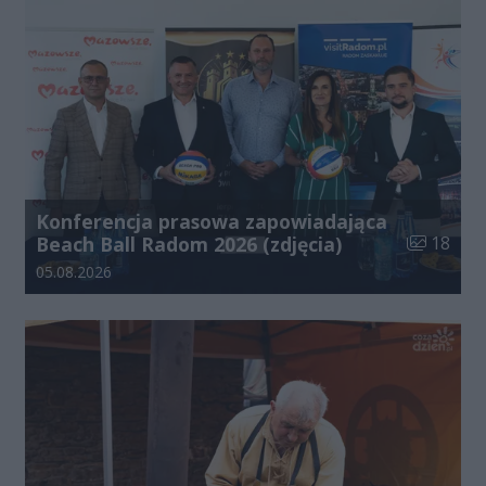
Konferencja prasowa zapowiadająca
Liczba zdj
Beach Ball Radom 2026 (zdjęcia)
18
Data dodania galerii:
05.08.2026