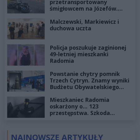
przetransportowany
śmigłowcem na Józefów.
Historia mrozi krew w żyłach
Malczewski, Markiewicz i
duchowa uczta
Policja poszukuje zaginionej
49-letniej mieszkanki
Radomia
Powstanie chytry pomnik
Trzech Cytryn. Znamy wyniki
Budżetu Obywatelskiego
2027
Mieszkaniec Radomia
oskarżony o... 123
przestępstwa. Szkoda
wyceniona na ponad milion
złotych
NAJNOWSZE ARTYKUŁY