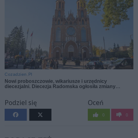
Podziel się
Oceń
0
0