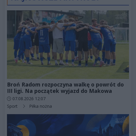
Broń Radom rozpoczyna walkę o powrót do
III ligi. Na początek wyjazd do Makowa
Data dodania artykułu:
07.08.2026 12:07
Kategorie artykułu:
Sport
Piłka nożna