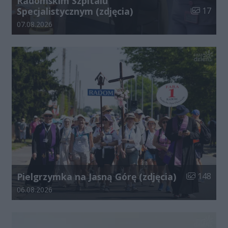
Radomskim Szpitalu
Liczba zdj
Specjalistycznym (zdjęcia)
17
Data dodania galerii:
07.08.2026
Liczba zdjęć
Pielgrzymka na Jasną Górę (zdjęcia)
148
Data dodania galerii:
06.08.2026