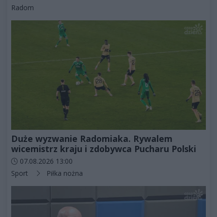
Kategorie artykułu:
Radom
Duże wyzwanie Radomiaka. Rywalem
wicemistrz kraju i zdobywca Pucharu Polski
Data dodania artykułu:
07.08.2026 13:00
Kategorie artykułu:
Sport
Piłka nożna