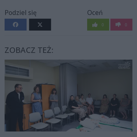
Podziel się
Oceń
0
0
ZOBACZ TEŻ: