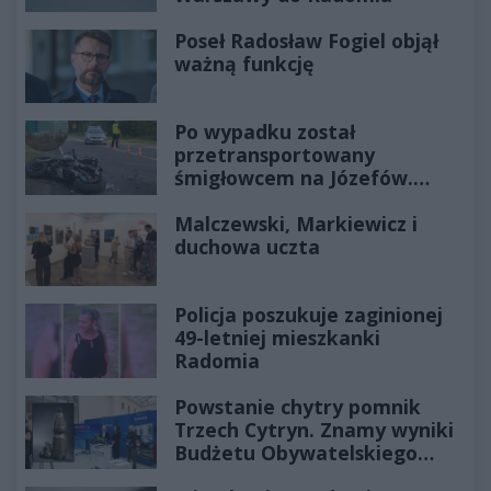
Poseł Radosław Fogiel objął
ważną funkcję
Po wypadku został
przetransportowany
śmigłowcem na Józefów.
Historia mrozi krew w żyłach
Malczewski, Markiewicz i
duchowa uczta
Policja poszukuje zaginionej
49-letniej mieszkanki
Radomia
Powstanie chytry pomnik
Trzech Cytryn. Znamy wyniki
Budżetu Obywatelskiego
2027