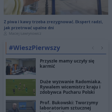
Z piwa i kawy trzeba zrezygnować. Ekspert radzi,
jak przetrwać upalne dni
Autor artykułu:
Maciej Ławrynowicz
#WieszPierwszy
Poprzednie
Następ
Przyszłe mamy uczyły się
karmić
Duże wyzwanie Radomiaka.
Rywalem wicemistrz kraju i
zdobywca Pucharu Polski
Prof. Bukowski: Tworzymy
laboratorium sztucznej