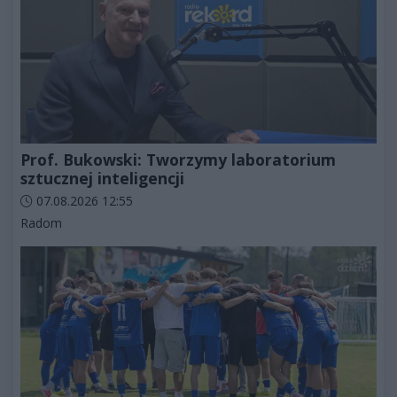
Prof. Bukowski: Tworzymy laboratorium
sztucznej inteligencji
Data dodania artykułu:
07.08.2026 12:55
Kategorie artykułu:
Radom