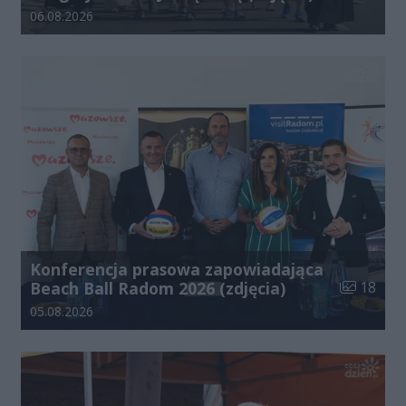
Data dodania galerii:
06.08.2026
Konferencja prasowa zapowiadająca
Liczba zdj
Beach Ball Radom 2026 (zdjęcia)
18
Data dodania galerii:
05.08.2026