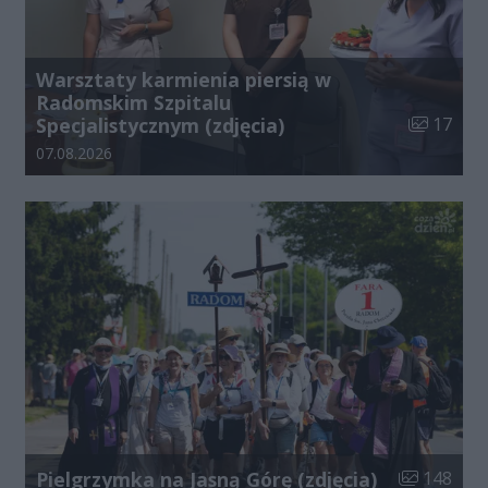
Warsztaty karmienia piersią w
Radomskim Szpitalu
Liczba zdj
Specjalistycznym (zdjęcia)
17
Data dodania galerii:
07.08.2026
Liczba zdjęć
Pielgrzymka na Jasną Górę (zdjęcia)
148