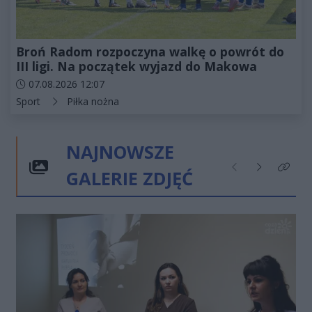
Broń Radom rozpoczyna walkę o powrót do
III ligi. Na początek wyjazd do Makowa
Data dodania artykułu:
07.08.2026 12:07
Kategorie artykułu:
Sport
Piłka nożna
NAJNOWSZE
GALERIE ZDJĘĆ
Poprzednie
Następne
Kliknij