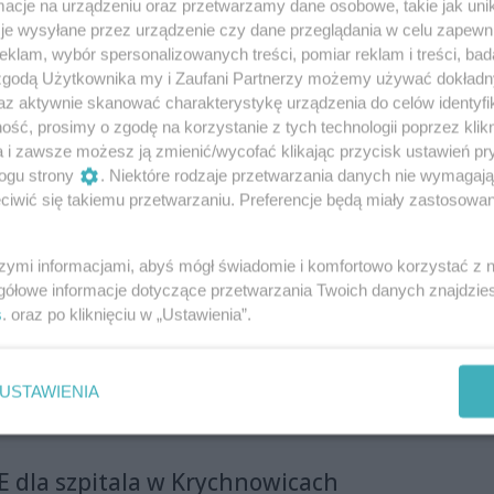
cje na urządzeniu oraz przetwarzamy dane osobowe, takie jak unika
że jedynką na radomskiej liście wyborczej PO jest
je wysyłane przez urządzenie czy dane przeglądania w celu zapewn
 Europarlamentem, czyli Jolanta Hibner.
klam, wybór spersonalizowanych treści, pomiar reklam i treści, bad
 zgodą Użytkownika my i Zaufani Partnerzy możemy używać dokład
az aktywnie skanować charakterystykę urządzenia do celów identyfi
ść, prosimy o zgodę na korzystanie z tych technologii poprzez klikn
ia Rozwoju Regionalnego
a i zawsze możesz ją zmienić/wycofać klikając przycisk ustawień pr
ogu strony
. Niektóre rodzaje przetwarzania danych nie wymagaj
ałalności Akademii Rozwoju Regionalnego
iwić się takiemu przetwarzaniu. Preferencje będą miały zastosowania
zas konferencji prasowej: dr Aneta Śledź z Fundacji
Mariusz Frankowski z Mazowieckiej Jednostki
ów Unijnych oraz wicemarszałek Mazowsza - Leszek
szymi informacjami, abyś mógł świadomie i komfortowo korzystać z
ątek akademia przeprowadzi cykl szkoleń z zakresu
gółowe informacje dotyczące przetwarzania Twoich danych znajdzi
n zł na ekologiczne inwestycje
ania o dofinansowanie z Unii Europejskiej w
s
. oraz po kliknięciu w „Ustawienia”.
nsowej 2014-2020.
stytucje - Wyższe Seminarium Duchowne w Radomiu i
ium Św. Filipa Neri oraz Nasielski Ośrodek Kultury
USTAWIENIA
) otrzymają dofinansowanie w wysokości 4 mln 465
dernizację, modernizację instalacji grzewczo -
ontowanie instalacji solarnych. Pełny koszt inwestycji
lion zł z UE dla szpitala w Krychnowicach
łotych. Umowę w tej sprawie podpisali: wicemarszałek