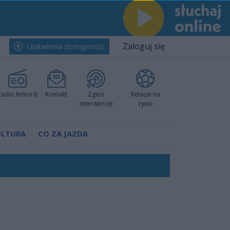
Zaloguj się
Ułatwienia dostępności
Radio Rekord
Kontakt
Zgłoś
Relacje na
interwencję
żywo
ULTURA
CO ZA JAZDA
nkurencyjne w Ustce!
ano umowę
Polski
 decyzję prokuratury
ów pokazali klasę
worzyć nową sportową tradycję"
ruchu