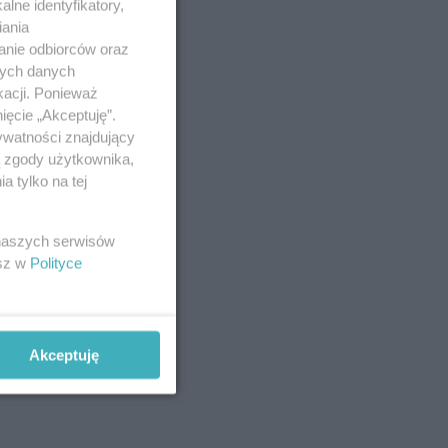
lne identyfikatory,
iania
anie odbiorców oraz
nych danych
kacji. Ponieważ
ięcie „Akceptuję”.
ywatności znajdujący
ą zgody użytkownika,
 tylko na tej
 naszych serwisów
esz w
Polityce
Akceptuję