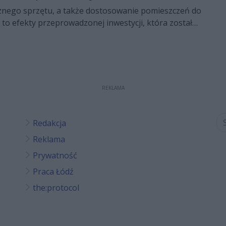
uszczyk oraz ks. dr Jarosław Wojtkun, rektor
cznego sprzętu, a także dostosowanie pomieszczeń do
rium Duchownego w Radomiu.
to efekty przeprowadzonej inwestycji, która została
ofinansowania przez zarząd województwa
pital w Krychnowicach otrzymał unijne wsparcie w
. W czwartek, 15 maja wicemarszałek Leszek Ruszczyk
cówki Włodzimierz Guzowski podpisali umowę w tej
REKLAMA
Redakcja
Reklama
Prywatność
Praca Łódź
the:protocol