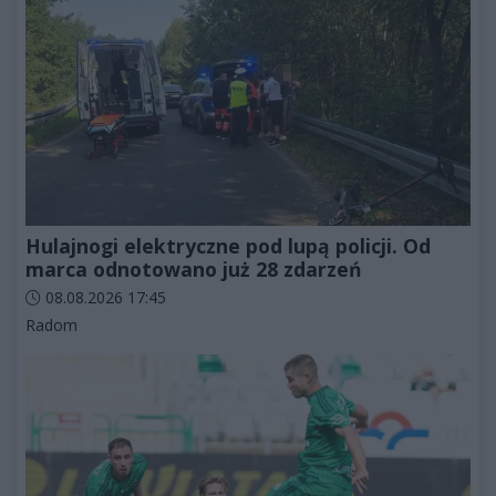
Hulajnogi elektryczne pod lupą policji. Od
marca odnotowano już 28 zdarzeń
Data dodania artykułu:
08.08.2026 17:45
Kategorie artykułu:
Radom