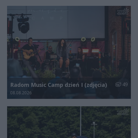
Liczba zdj
Radom Music Camp dzień I (zdjęcia)
49
Data dodania galerii:
08.08.2026