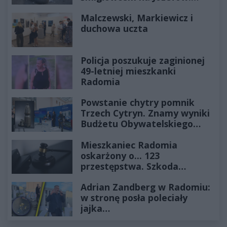
Historia mrozi krew w żyłach
Malczewski, Markiewicz i
duchowa uczta
Policja poszukuje zaginionej
49-letniej mieszkanki
Radomia
Powstanie chytry pomnik
Trzech Cytryn. Znamy wyniki
Budżetu Obywatelskiego
2027
Mieszkaniec Radomia
oskarżony o... 123
przestępstwa. Szkoda
wyceniona na ponad milion
Adrian Zandberg w Radomiu:
złotych
w stronę posła poleciały
jajka…