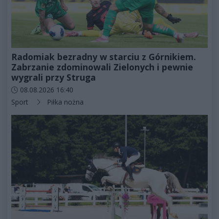
Radomiak bezradny w starciu z Górnikiem.
Zabrzanie zdominowali Zielonych i pewnie
wygrali przy Struga
Data dodania artykułu:
08.08.2026 16:40
Kategorie artykułu:
Sport
Piłka nożna