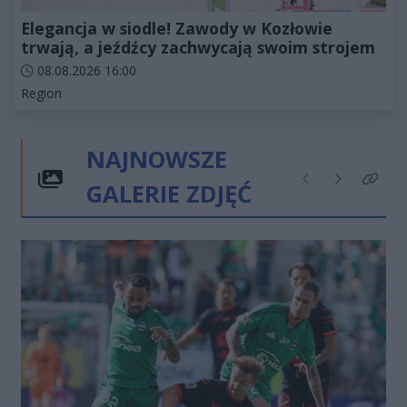
Elegancja w siodle! Zawody w Kozłowie
trwają, a jeźdźcy zachwycają swoim strojem
Data dodania artykułu:
08.08.2026 16:00
Kategorie artykułu:
Region
NAJNOWSZE
GALERIE ZDJĘĆ
Poprzednie
Następne
Kliknij