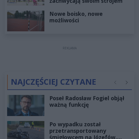
zachwycają swoim strojem
Nowe boisko, nowe
możliwości
REKLAMA
NAJCZĘŚCIEJ CZYTANE
Poprzednie
Następ
Poseł Radosław Fogiel objął
ważną funkcję
Po wypadku został
przetransportowany
śmigłowcem na Józefów.