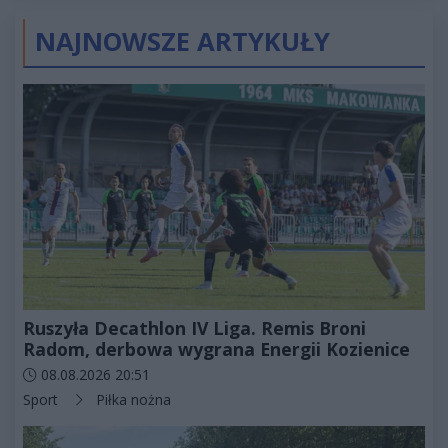
NAJNOWSZE ARTYKUŁY
Ruszyła Decathlon IV Liga. Remis Broni
Radom, derbowa wygrana Energii Kozienice
Data dodania artykułu:
08.08.2026 20:51
Kategorie artykułu:
Sport
Piłka nożna