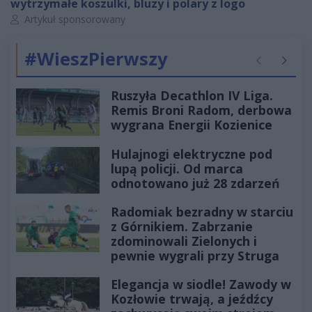
wytrzymałe koszulki, bluzy i polary z logo
Autor artykułu:
Artykuł sponsorowany
#WieszPierwszy
Poprzednie
Następ
Ruszyła Decathlon IV Liga.
Remis Broni Radom, derbowa
wygrana Energii Kozienice
Hulajnogi elektryczne pod
lupą policji. Od marca
odnotowano już 28 zdarzeń
Radomiak bezradny w starciu
z Górnikiem. Zabrzanie
zdominowali Zielonych i
pewnie wygrali przy Struga
Elegancja w siodle! Zawody w
Kozłowie trwają, a jeźdźcy