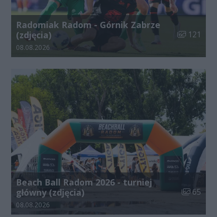
Radomiak Radom - Górnik Zabrze
Liczba zdjęć
(zdjęcia)
121
Data dodania galerii:
08.08.2026
Beach Ball Radom 2026 - turniej
Liczba zdj
główny (zdjęcia)
65
Data dodania galerii:
08.08.2026