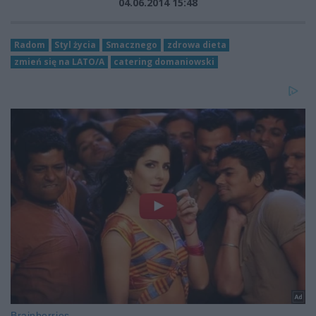
04.06.2014 15:48
Radom
Styl życia
Smacznego
zdrowa dieta
zmień się na LATO/A
catering domaniowski